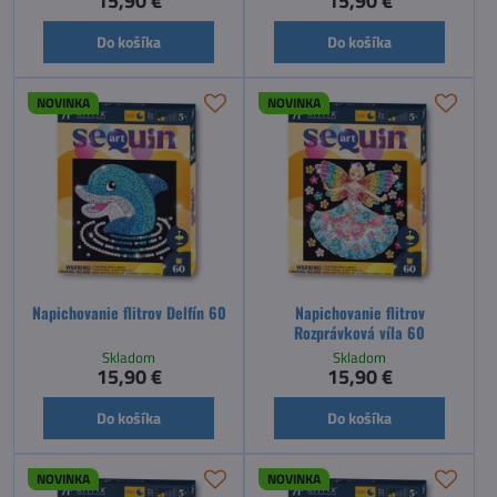
15,90 €
15,90 €
Do košíka
Do košíka
NOVINKA
NOVINKA
Napichovanie flitrov Delfín 60
Napichovanie flitrov
Rozprávková víla 60
Skladom
Skladom
15,90 €
15,90 €
Do košíka
Do košíka
NOVINKA
NOVINKA