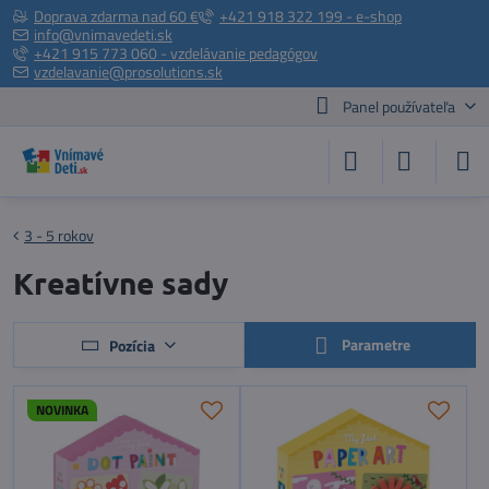
Doprava zdarma nad 60 €
+421 918 322 199 - e-shop
info@vnimavedeti.sk
+421 915 773 060 - vzdelávanie pedagógov
vzdelavanie@prosolutions.sk
Panel používateľa
3 - 5 rokov
Kreatívne sady
Parametre
Pozícia
NOVINKA