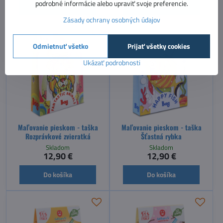
podrobné informácie alebo upraviť svoje preferencie.
Do košíka
Do košíka
Zásady ochrany osobných údajov
Odmietnuť všetko
Prijať všetky cookies
Ukázať podrobnosti
Maľovanie pieskom - taška
Maľovanie pieskom - taška
Rozprávkové zvieratká
Šťastná rybka
Skladom
Skladom
12,90 €
12,90 €
Do košíka
Do košíka