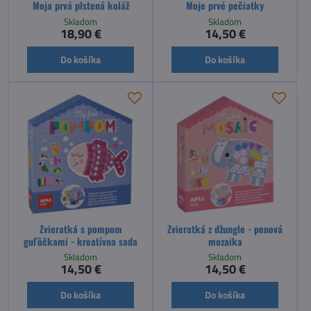
Moja prvá plstená koláž
Moje prvé pečiatky
Skladom
Skladom
18,90 €
14,50 €
Do košíka
Do košíka
Zvieratká s pompom
Zvieratká z džungle - penová
guľôčkami - kreatívna sada
mozaika
Skladom
Skladom
14,50 €
14,50 €
Do košíka
Do košíka