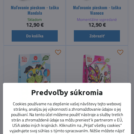
Maľovanie pieskom - taška
Maľovanie pieskom - taška
Mandala
Vianoce
Skladom
Momentálne vypredané
12,90 €
12,90 €
Do košíka
Zobraziť
Predvoľby súkromia
Cookies používame na zlepšenie vašej návštevy tejto webovej
Maľovanie pieskom - taška
Maľovanie pieskom - taška
stránky, analýzu jej výkonnosti a zhromažďovanie údajov o jej
Pes a mačka
Rozprávková záhrada
používaní. Na tento účel môžeme použiť nástroje a služby tretích
strán a zhromaždené údaje sa môžu preniesť k partnerom v EÚ,
Skladom
Skladom
USA alebo iných krajinách. Kliknutím na „Prijať všetky cookies“
12,90 €
12,90 €
vyjadrujete svoj súhlas s týmto spracovaním. Nižšie môžete nájsť