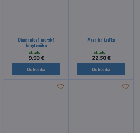
Diamantová morská
Mozaika Loďka
korytnačka
Skladom
Skladom
9,90 €
22,50 €
Do košíka
Do košíka