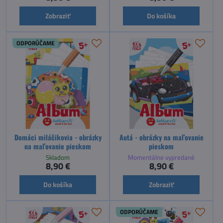
Zobraziť
Do košíka
ODPORÚČAME
Domáci miláčikovia - obrázky
Autá - obrázky na maľovanie
na maľovanie pieskom
pieskom
Skladom
Momentálne vypredané
8,90 €
8,90 €
Do košíka
Zobraziť
ODPORÚČAME