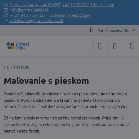
Doprava zdarma nad 60 €
+421 918 322 199 - e-shop
info@vnimavedeti.sk
+421 915 773 060 - vzdelávanie pedagógov
vzdelavanie@prosolutions.sk
Panel používateľa
6 - 10 rokov
Maľovanie s pieskom
Produkty Sabbiarelli sú založené na koncepte maľovania s farebným
pieskom. Ponúka edukatívne a kreatívne aktivity ktoré dokonale
stimulujú predstavivosť detí pri vytváraní vlastných umeleckých diel.
Základom je biely mramor, z ktorého pochádza piesok. Pridaním 12
rôznych netoxických a ekologických pigmentov je vytvorená dokonalá
pestrá paleta farieb.