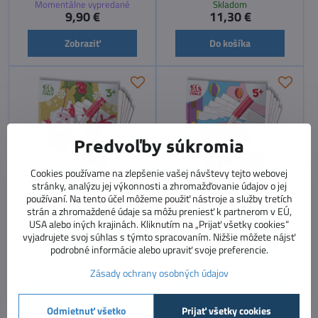
Momentálne vypredané
Skladom
9,90 €
11,30 €
Zobraziť
Do košíka
Predvoľby súkromia
Cookies používame na zlepšenie vašej návštevy tejto webovej
stránky, analýzu jej výkonnosti a zhromažďovanie údajov o jej
používaní. Na tento účel môžeme použiť nástroje a služby tretích
strán a zhromaždené údaje sa môžu preniesť k partnerom v EÚ,
Vianočné ozdoby pre deti -
Dopravné prostriedky -
USA alebo iných krajinách. Kliknutím na „Prijať všetky cookies“
obrázky na maľovanie
obrázky na maľovanie
vyjadrujete svoj súhlas s týmto spracovaním. Nižšie môžete nájsť
pieskom
pieskom
podrobné informácie alebo upraviť svoje preferencie.
Skladom
Skladom
9,90 €
8,90 €
Zásady ochrany osobných údajov
Do košíka
Do košíka
Odmietnuť všetko
Prijať všetky cookies