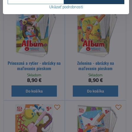
Ukázať podrobnosti
Princezná a rytier - obrázky na
Zelenina - obrázky na
maľovanie pieskom
maľovanie pieskom
Skladom
Skladom
8,90 €
8,90 €
Do košíka
Do košíka