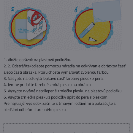
1. Vložte obrázok na plastovú podložku.
2. 2. Odstráňte/odlepte pomocou náradia na odkrývanie obrázkov časť
alebo časti obrázka, ktorú chcete vymaľovať zvolenou farbou.
3. Nasypte na odkrytú lepkavú časť farebný piesok z pera.
4. Jemne pritlačte farebné zrnká piesku na obrázok.
5. Vysypte zvyšné neprilepené zrniečka piesku na plastovú podložku.
6. Vsypte zrniečka piesku z podložky späť do pera s pieskom.
Pre najkrajší výsledok začnite s tmavými odtieňmi a pokračujte s
bledšími odtieňmi farebného piesku.