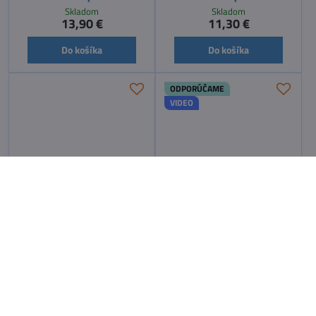
Skladom
Skladom
13,90 €
11,30 €
Do košíka
Do košíka
ODPORÚČAME
VIDEO
Vianočná kvetinka 3D -
Vianočná guľa 3D - maľovanie
maľovanie pieskom
pieskom
Skladom
Skladom
11,30 €
11,30 €
Do košíka
Do košíka