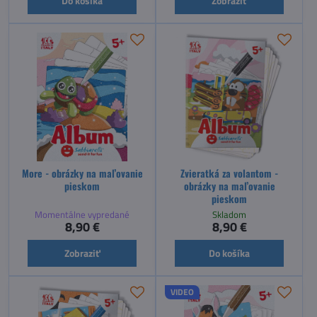
Do košíka
Zobraziť
More - obrázky na maľovanie
Zvieratká za volantom -
pieskom
obrázky na maľovanie
pieskom
Momentálne vypredané
Skladom
8,90 €
8,90 €
Zobraziť
Do košíka
VIDEO