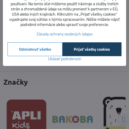
používaní. Na tento účel môžeme použiť nástroje a služby tretích
Stav objednávky
strán a zhromaždené údaje sa môžu preniesť k partnerom v EÚ,
USA alebo iných krajinách. Kliknutím na „Prijať všetky cookies“
+421 918 322 199
vyjadrujete svoj súhlas s týmto spracovaním. Nižšie môžete nájsť
e-shop
podrobné informácie alebo upraviť svoje preferencie.
info​@vnimavedeti​.sk
Zásady ochrany osobných údajov
+421 915 773 060
vzdelávanie pedagógov
Odmietnuť všetko
Prijať všetky cookies
vzdelavanie​@prosolutions​.sk
Ukázať podrobnosti
Značky