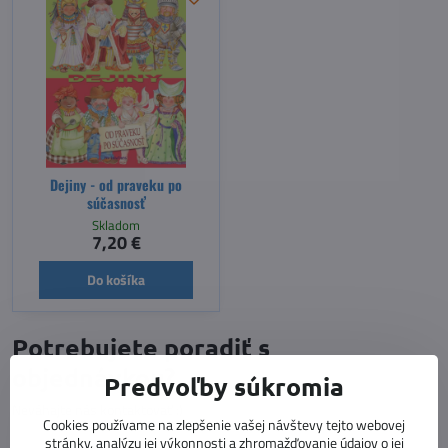
Dejiny - od praveku po
súčasnosť
Skladom
7,20 €
Do košíka
Potrebujete poradiť s
objednávkou?
Predvoľby súkromia
Neváhajte nás kontaktovať :)
Cookies používame na zlepšenie vašej návštevy tejto webovej
stránky, analýzu jej výkonnosti a zhromažďovanie údajov o jej