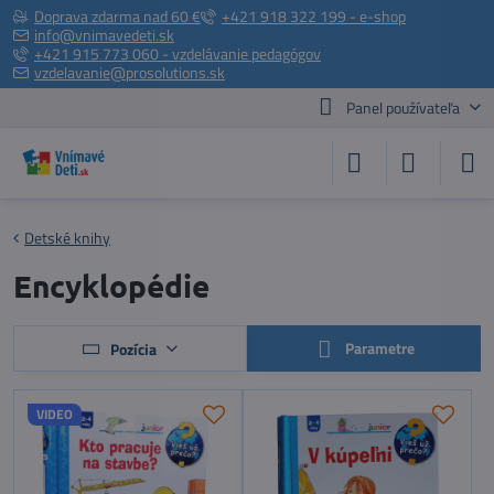
Doprava zdarma nad 60 €
+421 918 322 199 - e-shop
info@vnimavedeti.sk
+421 915 773 060 - vzdelávanie pedagógov
vzdelavanie@prosolutions.sk
Panel používateľa
Detské knihy
Encyklopédie
Parametre
Pozícia
VIDEO