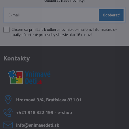
Odoberať naše novinky:
Odoberať
Chcem sa prihlásiť k odberu noviniek e-mailom. Informačné e-
maily sú určené pre osoby staršie ako 16 rokov!
Kontakty
Hroznová 3/A, Bratislava 831 01
+421 918 322 199 - e-shop
info​@vnimavedeti​.sk