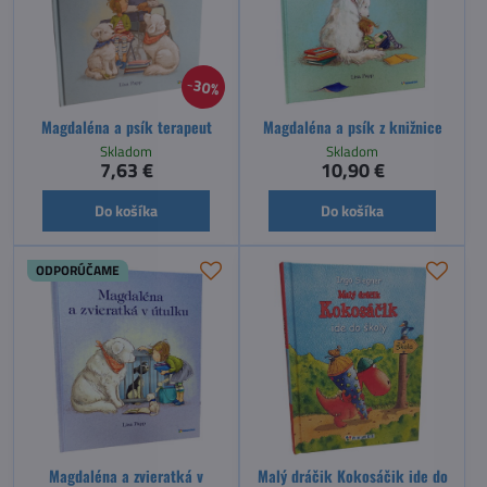
30%
Magdaléna a psík terapeut
Magdaléna a psík z knižnice
Skladom
Skladom
7,63 €
10,90 €
Do košíka
Do košíka
ODPORÚČAME
Magdaléna a zvieratká v
Malý dráčik Kokosáčik ide do