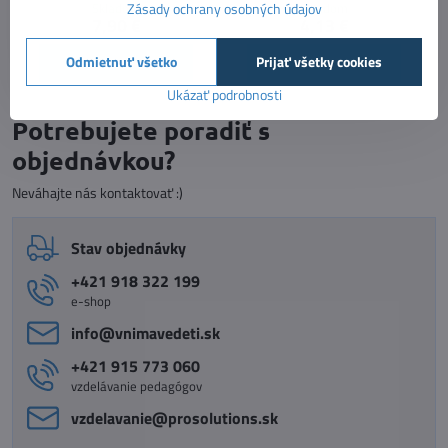
Skladom
Skladom
Zásady ochrany osobných údajov
7,90 €
4,13 €
Odmietnuť všetko
Prijať všetky cookies
Do košíka
Do košíka
Ukázať podrobnosti
Potrebujete poradiť s
objednávkou?
Neváhajte nás kontaktovať :)
Stav objednávky
+421 918 322 199
e-shop
info​@vnimavedeti​.sk
+421 915 773 060
vzdelávanie pedagógov
vzdelavanie​@prosolutions​.sk