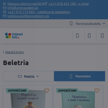
Doprava zdarma nad 60 €
+421 918 322 199 - e-shop
info@vnimavedeti.sk
+421 915 773 060 - vzdelávanie pedagógov
vzdelavanie@prosolutions.sk
Panel používateľa
Detské knihy
Beletria
Parametre
Pozícia
ODPORÚČAME
ODPORÚČAME