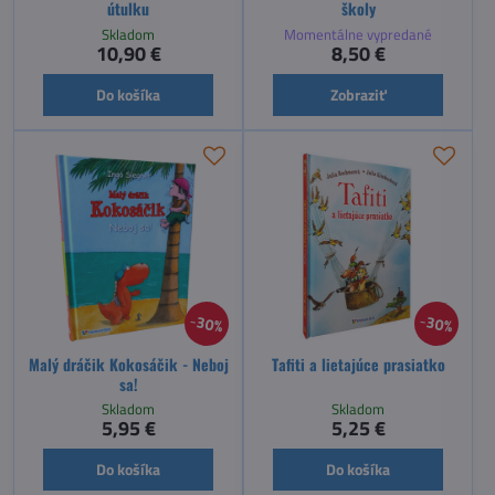
útulku
školy
Skladom
Momentálne vypredané
10,90 €
8,50 €
Do košíka
Zobraziť
30%
30%
Malý dráčik Kokosáčik - Neboj
Tafiti a lietajúce prasiatko
sa!
Skladom
Skladom
5,95 €
5,25 €
Do košíka
Do košíka