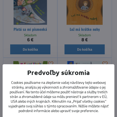
Pletú sa mi písmenká
Lož má krátke nohy
Skladom
Skladom
6 €
8 €
Do košíka
Do košíka
Predvoľby súkromia
Cookies používame na zlepšenie vašej návštevy tejto webovej
stránky, analýzu jej výkonnosti a zhromažďovanie údajov o jej
používaní. Na tento účel môžeme použiť nástroje a služby tretích
strán a zhromaždené údaje sa môžu preniesť k partnerom v EÚ,
USA alebo iných krajinách. Kliknutím na „Prijať všetky cookies“
30%
vyjadrujete svoj súhlas s týmto spracovaním. Nižšie môžete nájsť
podrobné informácie alebo upraviť svoje preferencie.
Príbehy ľadového medvedíka
Don Quijote De La Mancha