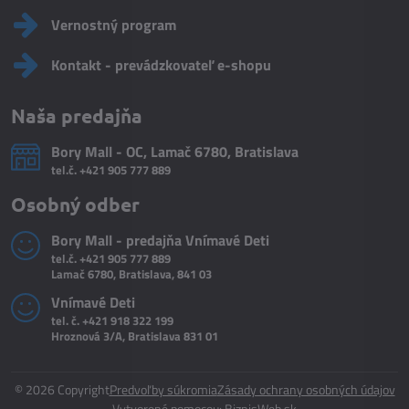
Vernostný program
Kontakt - prevádzkovateľ e-shopu
Naša predajňa
Bory Mall - OC, Lamač 6780, Bratislava
tel.č.
+421 905 777 889
Osobný odber
Bory Mall - predajňa Vnímavé Deti
tel.č.
+421 905 777 889
Lamač 6780, Bratislava, 841 03
Vnímavé Deti
tel. č.
+421 918 322 199
Hroznová 3/A, Bratislava 831 01
©
2026
Copyright
Predvoľby súkromia
Zásady ochrany osobných údajov
Vytvorené pomocou:
BiznisWeb.sk