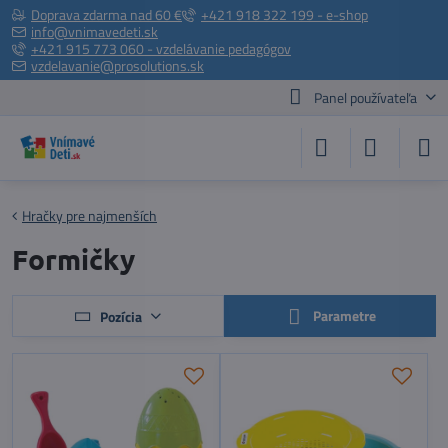
Doprava zdarma nad 60 €
+421 918 322 199 - e-shop
info@vnimavedeti.sk
+421 915 773 060 - vzdelávanie pedagógov
vzdelavanie@prosolutions.sk
Panel používateľa
Hračky pre najmenších
Formičky
Parametre
Pozícia