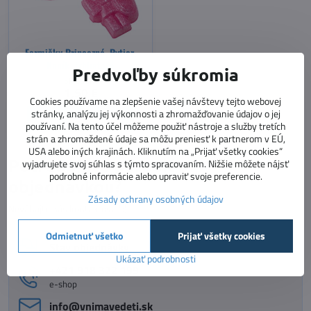
Formičky Princezná, Rytier,
Koník, trblietavé
Predvoľby súkromia
Skladom
1,50 €
Cookies používame na zlepšenie vašej návštevy tejto webovej
stránky, analýzu jej výkonnosti a zhromažďovanie údajov o jej
Do košíka
používaní. Na tento účel môžeme použiť nástroje a služby tretích
strán a zhromaždené údaje sa môžu preniesť k partnerom v EÚ,
USA alebo iných krajinách. Kliknutím na „Prijať všetky cookies“
Potrebujete poradiť s
vyjadrujete svoj súhlas s týmto spracovaním. Nižšie môžete nájsť
podrobné informácie alebo upraviť svoje preferencie.
objednávkou?
Zásady ochrany osobných údajov
Neváhajte nás kontaktovať :)
Odmietnuť všetko
Prijať všetky cookies
Stav objednávky
Ukázať podrobnosti
+421 918 322 199
e-shop
info​@vnimavedeti​.sk