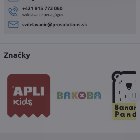
+421 915 773 060
vzdelávanie pedagógov
vzdelavanie​@prosolutions​.sk
Značky