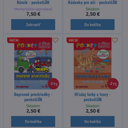
Rámik - pocketLÜK
Hádanky pre oči - pocketLÜK
Momentálne vypredané
Skladom
7,50 €
2,50 €
Zobraziť
Do košíka
AKCIA
AKCIA
21%
21%
Dopravné prostriedky -
Hľadaj farby a tvary -
pocketLÜK
pocketLÜK
Skladom
Skladom
2,50 €
2,50 €
Do košíka
Do košíka