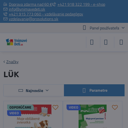
Doprava zdarma nad 60 €
+421 918 322 199 - e-shop
info@vnimavedeti.sk
+421 915 773 060 - vzdelávanie pedagógov
vzdelavanie@prosolutions.sk
Panel používateľa
Značky
LÜK
Parametre
Najnovšie
ODPORÚČAME
VIDEO
VIDEO