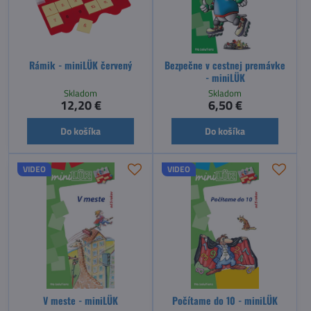
Rámik - miniLÜK červený
Bezpečne v cestnej premávke
- miniLÜK
Skladom
Skladom
12,20 €
6,50 €
Do košíka
Do košíka
VIDEO
VIDEO
V meste - miniLÜK
Počítame do 10 - miniLÜK