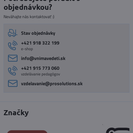
objednávkou?
Neváhajte nás kontaktovať :)
Stav objednávky
+421 918 322 199
e-shop
info​@vnimavedeti​.sk
+421 915 773 060
vzdelávanie pedagógov
vzdelavanie​@prosolutions​.sk
Značky