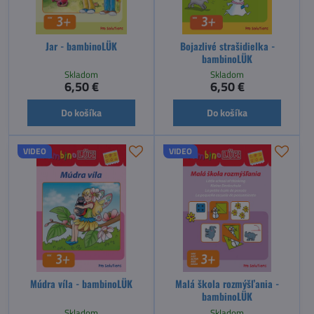
Jar - bambinoLÜK
Bojazlivé strašidielka -
bambinoLÜK
Skladom
Skladom
6,50 €
6,50 €
Do košíka
Do košíka
VIDEO
VIDEO
Múdra víla - bambinoLÜK
Malá škola rozmýšľania -
bambinoLÜK
Skladom
Skladom