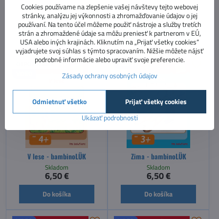
Cookies používame na zlepšenie vašej návštevy tejto webovej
Skladom
Skladom
stránky, analýzu jej výkonnosti a zhromažďovanie údajov o jej
6,50 €
6,50 €
používaní. Na tento účel môžeme použiť nástroje a služby tretích
strán a zhromaždené údaje sa môžu preniesť k partnerom v EÚ,
Do košíka
Do košíka
USA alebo iných krajinách. Kliknutím na „Prijať všetky cookies“
vyjadrujete svoj súhlas s týmto spracovaním. Nižšie môžete nájsť
podrobné informácie alebo upraviť svoje preferencie.
ODPORÚČAME
VIDEO
VIDEO
Zásady ochrany osobných údajov
Odmietnuť všetko
Prijať všetky cookies
Ukázať podrobnosti
V lese - bambinoLÜK
Zima - bambinoLÜK
Skladom
Skladom
6,50 €
6,50 €
Do košíka
Do košíka