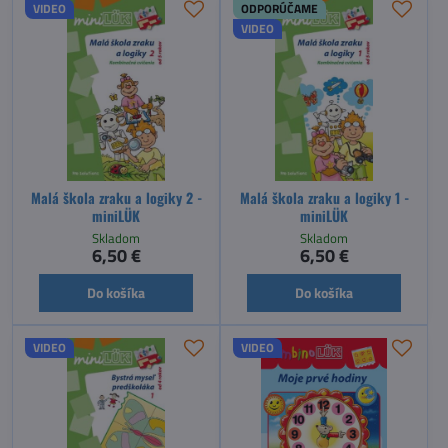
VIDEO
ODPORÚČAME
VIDEO
Malá škola zraku a logiky 2 -
Malá škola zraku a logiky 1 -
miniLÜK
miniLÜK
Skladom
Skladom
6,50 €
6,50 €
Do košíka
Do košíka
VIDEO
VIDEO