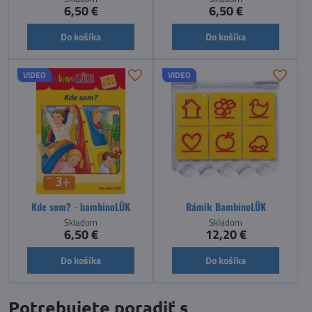
6,50 €
6,50 €
Do košíka
Do košíka
VIDEO
VIDEO
Kde som? - bambinoLÜK
Rámik BambinoLÜK
Skladom
Skladom
6,50 €
12,20 €
Do košíka
Do košíka
Potrebujete poradiť s