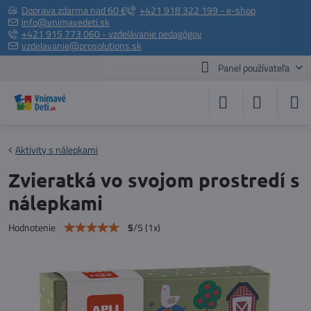
Doprava zdarma nad 60 €
+421 918 322 199 - e-shop
info@vnimavedeti.sk
+421 915 773 060 - vzdelávanie pedagógov
vzdelavanie@prosolutions.sk
Panel používateľa
Aktivity s nálepkami
Zvieratká vo svojom prostredí s
nálepkami
5
/
5
(
1
x)
Hodnotenie