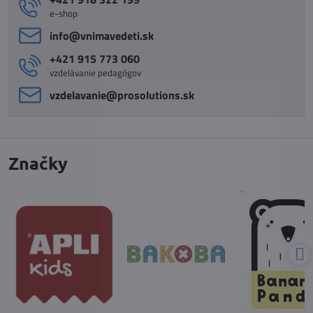
e-shop
info​@vnimavedeti​.sk
+421 915 773 060
vzdelávanie pedagógov
vzdelavanie​@prosolutions​.sk
Značky