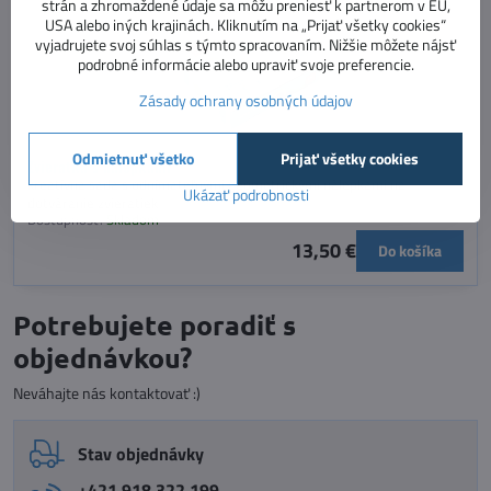
strán a zhromaždené údaje sa môžu preniesť k partnerom v EÚ,
USA alebo iných krajinách. Kliknutím na „Prijať všetky cookies“
vyjadrujete svoj súhlas s týmto spracovaním. Nižšie môžete nájsť
podrobné informácie alebo upraviť svoje preferencie.
Zásady ochrany osobných údajov
Odmietnuť všetko
Prijať všetky cookies
Zvieratká s nálepkami
kreatívna sada s odnímateľnými geometrickými nálepkami na
Ukázať podrobnosti
dotváranie zvieratiek
Dostupnosť:
Skladom
13,50 €
Do košíka
Potrebujete poradiť s
objednávkou?
Neváhajte nás kontaktovať :)
Stav objednávky
+421 918 322 199