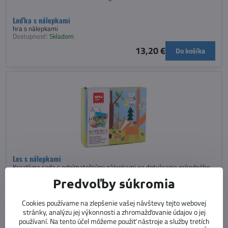
Loďka s nálepkami
hra s nálepkami
Dostupnosť:
Skladom
13,20 €
Do košíka
Les s nálepkami
Kreatívna sada s odnímateľnými nálepkami na dotváranie prírodného
prostredia
Predvoľby súkromia
Dostupnosť:
Skladom
13,90 €
Do košíka
Cookies používame na zlepšenie vašej návštevy tejto webovej
stránky, analýzu jej výkonnosti a zhromažďovanie údajov o jej
používaní. Na tento účel môžeme použiť nástroje a služby tretích