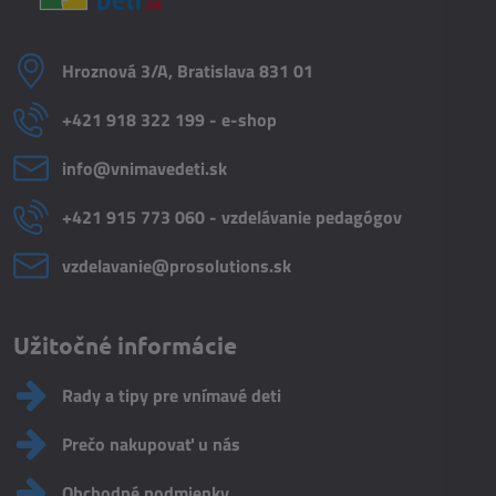
Hroznová 3/A, Bratislava 831 01
+421 918 322 199 - e-shop
info​@vnimavedeti​.sk
+421 915 773 060 - vzdelávanie pedagógov
vzdelavanie​@prosolutions​.sk
Užitočné informácie
Rady a tipy pre vnímavé deti
Prečo nakupovať u nás
Obchodné podmienky