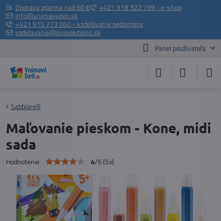
Doprava zdarma nad 60 €
+421 918 322 199 - e-shop
info@vnimavedeti.sk
+421 915 773 060 - vzdelávanie pedagógov
vzdelavanie@prosolutions.sk
Panel používateľa
Sabbiarelli
Maľovanie pieskom - Kone, midi
sada
4
/
5
(
5
x)
Hodnotenie