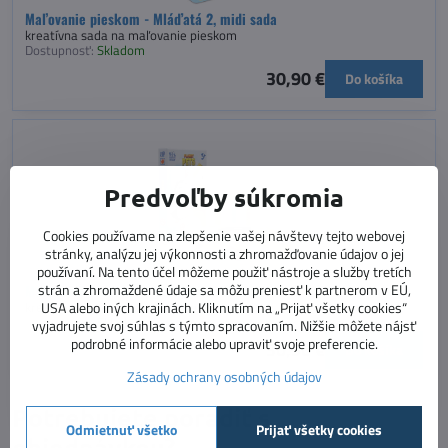
Maľovanie pieskom - Mláďatá 2, midi sada
kreatívna sada na maľovanie pieskom
Dostupnosť:
Skladom
30,90 €
Do košíka
Predvoľby súkromia
Cookies používame na zlepšenie vašej návštevy tejto webovej
stránky, analýzu jej výkonnosti a zhromažďovanie údajov o jej
používaní. Na tento účel môžeme použiť nástroje a služby tretích
strán a zhromaždené údaje sa môžu preniesť k partnerom v EÚ,
Maľovanie pieskom - Mláďatá, midi sada
kreatívna sada na maľovanie pieskom
USA alebo iných krajinách. Kliknutím na „Prijať všetky cookies“
Dostupnosť:
Skladom
vyjadrujete svoj súhlas s týmto spracovaním. Nižšie môžete nájsť
podrobné informácie alebo upraviť svoje preferencie.
30,90 €
Do košíka
Zásady ochrany osobných údajov
Potrebujete poradiť s
Odmietnuť všetko
Prijať všetky cookies
objednávkou?