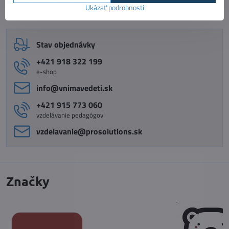
Ukázať podrobnosti
Neváhajte nás kontaktovať :)
Stav objednávky
+421 918 322 199
e-shop
info​@vnimavedeti​.sk
+421 915 773 060
vzdelávanie pedagógov
vzdelavanie​@prosolutions​.sk
Značky