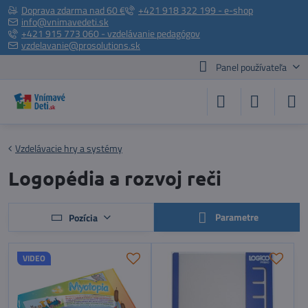
Doprava zdarma nad 60 €
+421 918 322 199 - e-shop
info@vnimavedeti.sk
+421 915 773 060 - vzdelávanie pedagógov
vzdelavanie@prosolutions.sk
Panel používateľa
Vzdelávacie hry a systémy
Logopédia a rozvoj reči
Parametre
Pozícia
VIDEO