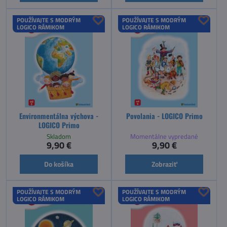
POUŽÍVAJTE S MODRÝM
POUŽÍVAJTE S MODRÝM
LOGICO RÁMIKOM
LOGICO RÁMIKOM
Environmentálna výchova -
Povolania - LOGICO Primo
LOGICO Primo
Skladom
Momentálne vypredané
9,90 €
9,90 €
Do košíka
Zobraziť
POUŽÍVAJTE S MODRÝM
POUŽÍVAJTE S MODRÝM
LOGICO RÁMIKOM
LOGICO RÁMIKOM