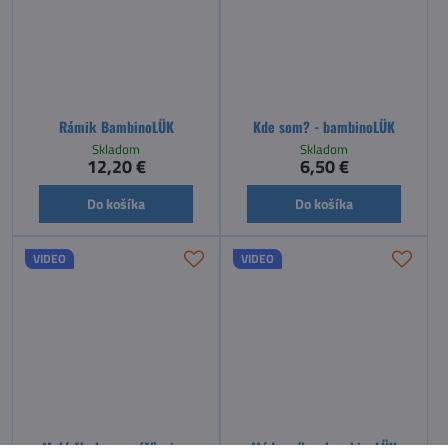
Rámik BambinoLÜK
Kde som? - bambinoLÜK
Skladom
Skladom
12,20 €
6,50 €
Do košíka
Do košíka
VIDEO
VIDEO
Malá škola rozmýšľania -
Múdra víla - bambinoLÜK