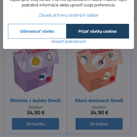
Doprava a budovy Slovník
Dom a záhrada Slovník
podrobné informácie alebo upraviť svoje preferencie.
Skladom
Skladom
34,90 €
34,90 €
Zásady ochrany osobných údajov
Do košíka
Do košíka
Odmietnuť všetko
Prijať všetky cookies
Ukázať podrobnosti
Oblečenie a doplnky Slovník
Výbava domácnosti Slovník
Skladom
Skladom
34,90 €
34,90 €
Do košíka
Do košíka