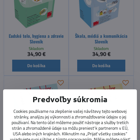
Ľudské telo, hygiena a zdravie
Škola, médiá a komunikácia
Slovník
Slovník
Skladom
Skladom
34,90 €
34,90 €
Do košíka
Do košíka
Predvoľby súkromia
Cookies používame na zlepšenie vašej návštevy tejto webovej
stránky, analýzu jej výkonnosti a zhromažďovanie údajov o jej
používaní. Na tento účel môžeme použiť nástroje a služby tretích
strán a zhromaždené údaje sa môžu preniesť k partnerom v EÚ,
USA alebo iných krajinách. Kliknutím na „Prijať všetky cookies“
vyjadrujete svoj súhlas s týmto spracovaním. Nižšie môžete nájsť