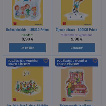
Ročné obdobia - LOGICO Primo
Žijeme zdravo - LOGICO Primo
Skladom
Momentálne vypredané
9,90 €
9,90 €
Do košíka
Zobraziť
POUŽÍVAJTE S MODRÝM
POUŽÍVAJTE S MODRÝM
LOGICO RÁMIKOM
LOGICO RÁMIKOM
Jar, leto, jeseň, zima. Aktivity
Nakupovanie je zábava -