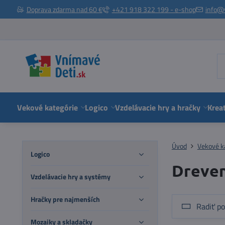
Doprava zdarma nad 60 €
+421 918 322 199 - e-shop
info@
Vekové kategórie
Logico
Vzdelávacie hry a hračky
Kreat
Úvod
Vekové k
Logico
Dreven
Vzdelávacie hry a systémy
Hračky pre najmenších
Radiť po
Mozaiky a skladačky