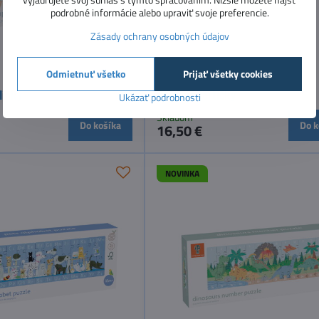
podrobné informácie alebo upraviť svoje preferencie.
Zásady ochrany osobných údajov
Odmietnuť všetko
Prijať všetky cookies
linky
Drevené tortičky
Ukázať podrobnosti
Skladom
Do košíka
Do k
16,50 €
NOVINKA