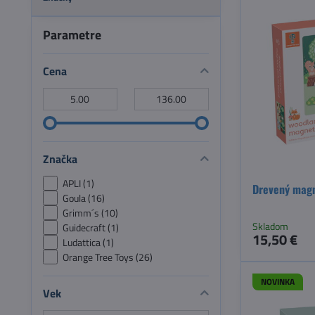
Parametre
Cena
Od:
Do:
Značka
APLI (1)
Drevený magn
Goula (16)
Grimm´s (10)
Skladom
Guidecraft (1)
15,50 €
Ludattica (1)
Orange Tree Toys (26)
NOVINKA
Vek