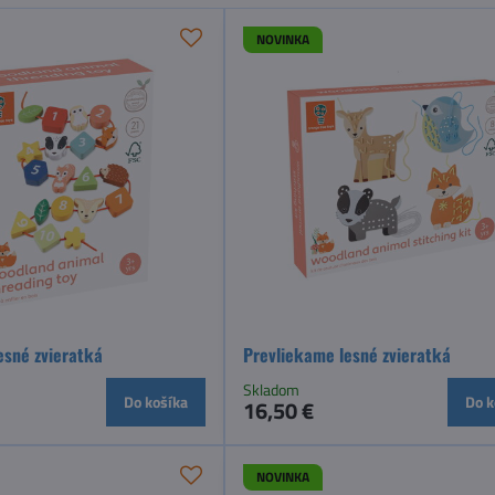
NOVINKA
esné zvieratká
Prevliekame lesné zvieratká
Skladom
Do košíka
Do k
16,50 €
NOVINKA