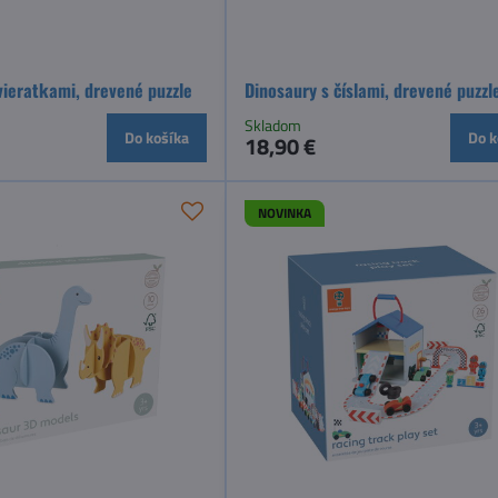
vieratkami, drevené puzzle
Dinosaury s číslami, drevené puzzl
Skladom
Do košíka
Do k
18,90 €
NOVINKA