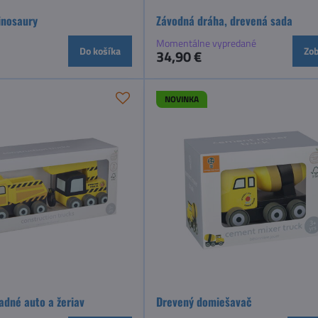
inosaury
Závodná dráha, drevená sada
Momentálne vypredané
Do košíka
Zob
34,90 €
NOVINKA
adné auto a žeriav
Drevený domiešavač