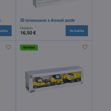
e
3D tyranosaurus a drevené puzzle
Skladom
ošíka
Do košíka
16,50 €
NOVINKA