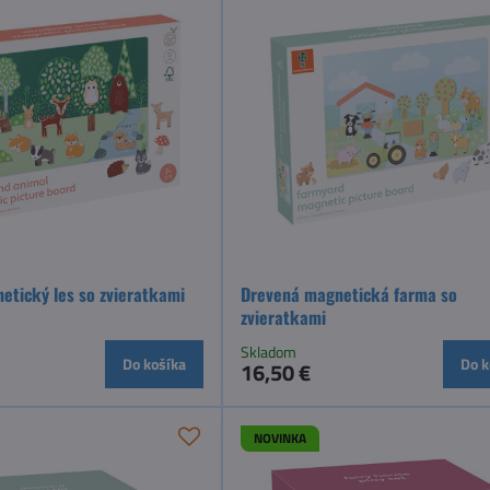
etický les so zvieratkami
Drevená magnetická farma so
zvieratkami
Skladom
Do košíka
Do k
16,50 €
NOVINKA