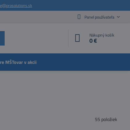
ie@prosolutions.sk
Panel používateľa
Nákupný košík
0 €
pre MŠ
Tovar v akcii
55
položiek