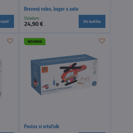
Drevený valec, bager a auto
Skladom
raziť
Do košíka
24,90 €
NOVINKA
Postav si vrtuľník