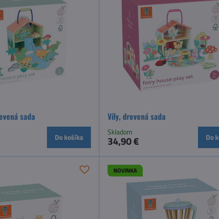
revená sada
Víly, drevená sada
Skladom
Do košíka
Do k
34,90 €
NOVINKA