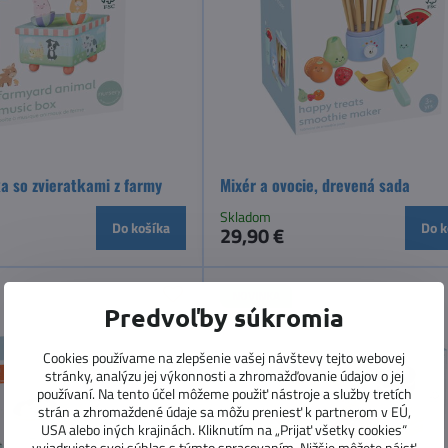
a so zvieratkami z farmy
Mixér a ovocie, drevená sada
Skladom
Do košíka
Do k
29,90 €
NOVINKA
Predvoľby súkromia
Cookies používame na zlepšenie vašej návštevy tejto webovej
stránky, analýzu jej výkonnosti a zhromažďovanie údajov o jej
používaní. Na tento účel môžeme použiť nástroje a služby tretích
strán a zhromaždené údaje sa môžu preniesť k partnerom v EÚ,
USA alebo iných krajinách. Kliknutím na „Prijať všetky cookies“
vyjadrujete svoj súhlas s týmto spracovaním. Nižšie môžete nájsť