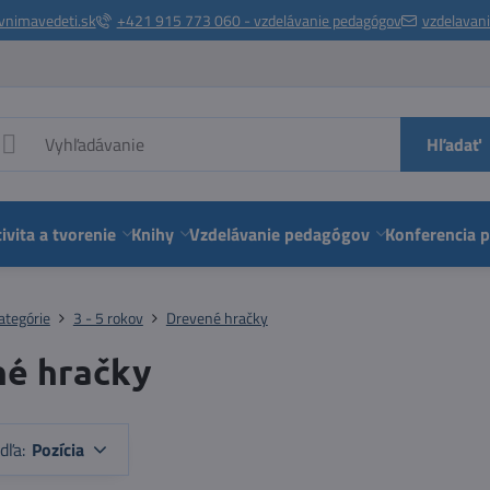
vnimavedeti.sk
+421 915 773 060 - vzdelávanie pedagógov
vzdelavan
Hľadať
ivita a tvorenie
Knihy
Vzdelávanie pedagógov
Konferencia 
ategórie
3 - 5 rokov
Drevené hračky
é hračky
dľa:
Pozícia