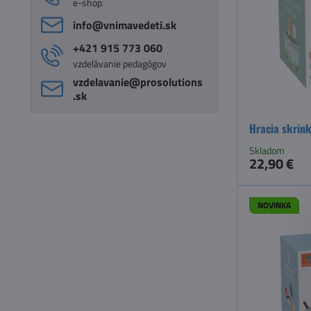
e-shop
info​@vnimavedeti​.sk
+421 915 773 060
vzdelávanie pedagógov
vzdelavanie​@prosolutions​
.sk
Hracia skrink
Skladom
22,90 €
NOVINKA