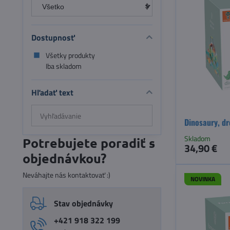
Dostupnosť
Všetky produkty
Iba skladom
Hľadať text
Prehľadať
Dinosaury, d
výsledky
filtra
Skladom
Potrebujete poradiť s
34,90 €
fulltextom
objednávkou?
Neváhajte nás kontaktovať :)
NOVINKA
Stav objednávky
+421 918 322 199