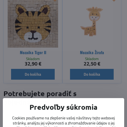
Mozaika Tiger II
Mozaika Žirafa
Skladom
Skladom
32,90 €
22,50 €
Do košíka
Do košíka
Potrebujete poradiť s
objednávkou?
Predvoľby súkromia
Neváhajte nás kontaktovať :)
Cookies používame na zlepšenie vašej návštevy tejto webovej
stránky, analýzu jej výkonnosti a zhromažďovanie údajov o jej
Stav objednávky