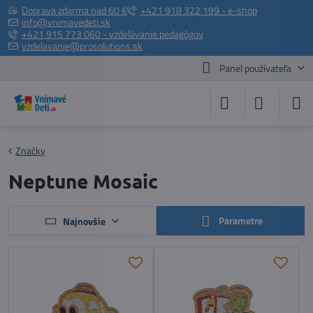
Doprava zdarma nad 60 €
+421 918 322 199 - e-shop
info@vnimavedeti.sk
+421 915 773 060 - vzdelávanie pedagógov
vzdelavanie@prosolutions.sk
Panel používateľa
Značky
Neptune Mosaic
Parametre
Najnovšie