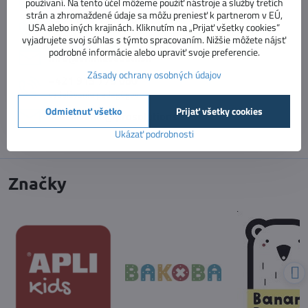
používaní. Na tento účel môžeme použiť nástroje a služby tretích
strán a zhromaždené údaje sa môžu preniesť k partnerom v EÚ,
+421 918 322 199
USA alebo iných krajinách. Kliknutím na „Prijať všetky cookies“
e-shop
vyjadrujete svoj súhlas s týmto spracovaním. Nižšie môžete nájsť
podrobné informácie alebo upraviť svoje preferencie.
info​@vnimavedeti​.sk
Zásady ochrany osobných údajov
+421 915 773 060
vzdelávanie pedagógov
Odmietnuť všetko
Prijať všetky cookies
vzdelavanie​@prosolutions​.sk
Ukázať podrobnosti
Značky