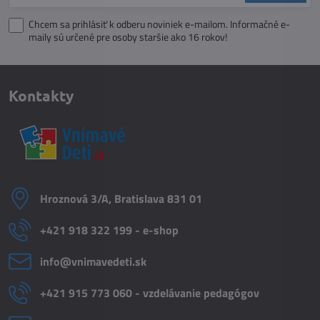
Chcem sa prihlásiť k odberu noviniek e-mailom. Informačné e-
maily sú určené pre osoby staršie ako 16 rokov!
Kontakty
Hroznová 3/A, Bratislava 831 01
+421 918 322 199 - e-shop
info​@vnimavedeti​.sk
+421 915 773 060 - vzdelávanie pedagógov