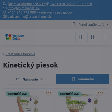
Doprava zdarma nad 60 €
+421 918 322 199 - e-shop
info@vnimavedeti.sk
+421 915 773 060 - vzdelávanie pedagógov
vzdelavanie@prosolutions.sk
Panel používateľa
Kreativita a tvorenie
Kinetický piesok
Parametre
Najnovšie
ODPORÚČAME
ODPORÚČAME