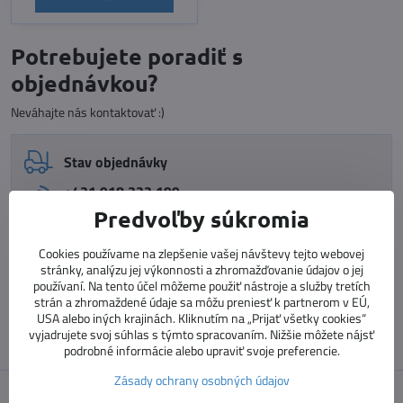
Potrebujete poradiť s
objednávkou?
Neváhajte nás kontaktovať :)
Stav objednávky
+421 918 322 199
e-shop
Predvoľby súkromia
info​@vnimavedeti​.sk
Cookies používame na zlepšenie vašej návštevy tejto webovej
+421 915 773 060
stránky, analýzu jej výkonnosti a zhromažďovanie údajov o jej
používaní. Na tento účel môžeme použiť nástroje a služby tretích
vzdelávanie pedagógov
strán a zhromaždené údaje sa môžu preniesť k partnerom v EÚ,
vzdelavanie​@prosolutions​.sk
USA alebo iných krajinách. Kliknutím na „Prijať všetky cookies“
vyjadrujete svoj súhlas s týmto spracovaním. Nižšie môžete nájsť
podrobné informácie alebo upraviť svoje preferencie.
Zásady ochrany osobných údajov
Značky