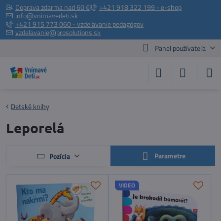
Doprava zdarma nad 60 €
+421 918 322 199 - e-shop
info@vnimavedeti.sk
+421 915 773 060 - vzdelávanie pedagógov
vzdelavanie@prosolutions.sk
Panel používateľa
Detské knihy
Leporelá
Parametre
Pozícia
VIDEO