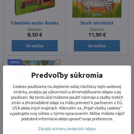
V domčeku macka Brumka
Veselé zvieratkááá
Skladom
Skladom
8,50 €
11,90 €
Do košíka
Do košíka
VIDEO
Predvoľby súkromia
Cookies používame na zlepšenie vašej návštevy tejto webovej
stránky, analýzu jej výkonnosti a zhromažďovanie údajov o jej
používaní. Na tento účel môžeme použiť nástroje a služby tretích
strán a zhromaždené údaje sa môžu preniesť k partnerom v EÚ,
30%
USA alebo iných krajinách. Kliknutím na „Prijať všetky cookies“
vyjadrujete svoj súhlas s týmto spracovaním. Nižšie môžete nájsť
podrobné informácie alebo upraviť svoje preferencie.
Potoky a jazerá
Skladom
Zásady ochrany osobných údajov
5,25 €