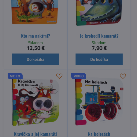
Kto ma nakŕmi?
Je krokodíl kamarát?
Skladom
Skladom
12,50 €
7,90 €
Do košíka
Do košíka
VIDEO
VIDEO
Kravička a jej kamaráti
Na kolesách