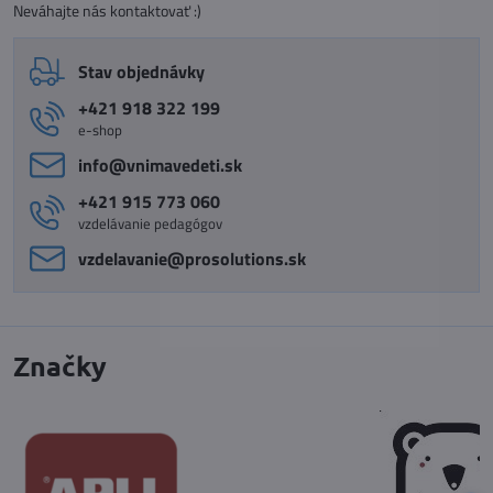
Neváhajte nás kontaktovať :)
Stav objednávky
+421 918 322 199
e-shop
info​@vnimavedeti​.sk
+421 915 773 060
vzdelávanie pedagógov
vzdelavanie​@prosolutions​.sk
Značky