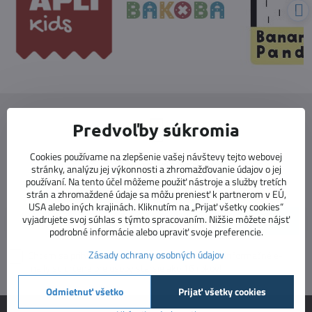
Predvoľby súkromia
Cookies používame na zlepšenie vašej návštevy tejto webovej
Newsletter
stránky, analýzu jej výkonnosti a zhromažďovanie údajov o jej
používaní. Na tento účel môžeme použiť nástroje a služby tretích
Odoberať naše novinky:
strán a zhromaždené údaje sa môžu preniesť k partnerom v EÚ,
USA alebo iných krajinách. Kliknutím na „Prijať všetky cookies“
vyjadrujete svoj súhlas s týmto spracovaním. Nižšie môžete nájsť
Odoberať
podrobné informácie alebo upraviť svoje preferencie.
Zásady ochrany osobných údajov
Chcem sa prihlásiť k odberu noviniek e-mailom. Informačné e-
maily sú určené pre osoby staršie ako 16 rokov!
Odmietnuť všetko
Prijať všetky cookies