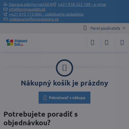
Doprava zdarma nad 60 €
+421 918 322 199 - e-shop
info@vnimavedeti.sk
+421 915 773 060 - vzdelávanie pedagógov
vzdelavanie@prosolutions.sk
Panel používateľa
Nákupný košík je prázdny
Pokračovať v nákupe
Potrebujete poradiť s
objednávkou?