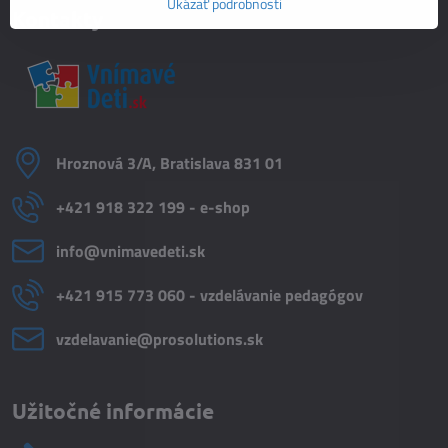
Ukázať podrobnosti
Kontakty
Hroznová 3/A, Bratislava 831 01
+421 918 322 199 - e-shop
info​@vnimavedeti​.sk
+421 915 773 060 - vzdelávanie pedagógov
vzdelavanie​@prosolutions​.sk
Užitočné informácie