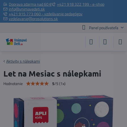
Doprava zdarma nad 60 €
+421 918 322 199 - e-shop
info@vnimavedeti.sk
+421 915 773 060 - vzdelávanie pedagógov
vzdelavanie@prosolutions.sk
Panel používateľa
Aktivity s nálepkami
Let na Mesiac s nálepkami
5
/
5
(
1
x)
Hodnotenie