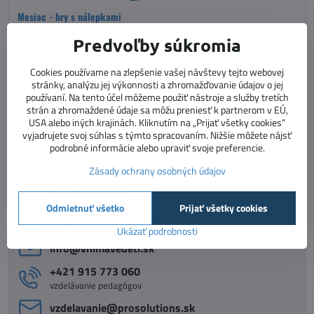
Mesiac - hry s nálepkami
hra s nálepkami v plechovom boxe na dotváranie obrázkov
Dostupnosť:
Skladom
Predvoľby súkromia
22,50 €
Do košíka
Cookies používame na zlepšenie vašej návštevy tejto webovej
stránky, analýzu jej výkonnosti a zhromažďovanie údajov o jej
používaní. Na tento účel môžeme použiť nástroje a služby tretích
Potrebujete poradiť s
strán a zhromaždené údaje sa môžu preniesť k partnerom v EÚ,
USA alebo iných krajinách. Kliknutím na „Prijať všetky cookies“
objednávkou?
vyjadrujete svoj súhlas s týmto spracovaním. Nižšie môžete nájsť
podrobné informácie alebo upraviť svoje preferencie.
Neváhajte nás kontaktovať :)
Zásady ochrany osobných údajov
Stav objednávky
Odmietnuť všetko
Prijať všetky cookies
+421 918 322 199
e-shop
Ukázať podrobnosti
info​@vnimavedeti​.sk
+421 915 773 060
vzdelávanie pedagógov
vzdelavanie​@prosolutions​.sk