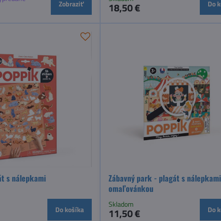
Zobraziť
Do k
18,50 €
át s nálepkami
Zábavný park - plagát s nálepkami
omaľovánkou
Skladom
Do košíka
Do k
11,50 €