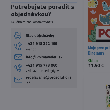
filtra
Potrebujete poradiť s
fulltextom
objednávkou?
Neváhajte nás kontaktovať :)
Stav objednávky
+421 918 322 199
Moje prvé prí
e-shop
Dinosaury
info​@vnimavedeti​.sk
Skladom
11,50 €
+421 915 773 060
vzdelávanie pedagógov
vzdelavanie​@prosolutions​
.sk