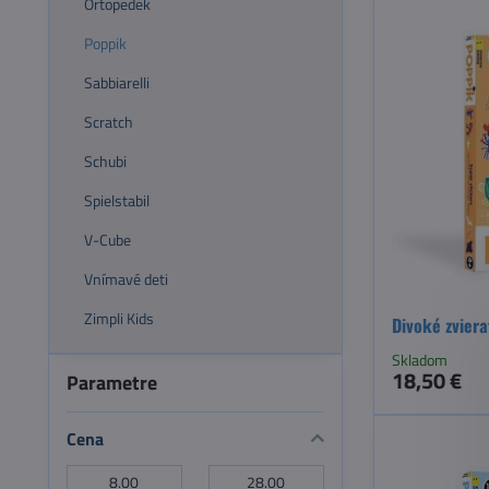
Ortopedek
Poppik
Sabbiarelli
Scratch
Schubi
Spielstabil
V-Cube
Vnímavé deti
Zimpli Kids
Divoké zviera
Skladom
18,50 €
Parametre
Cena
Od:
Do: