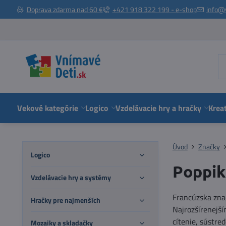
Doprava zdarma nad 60 €
+421 918 322 199 - e-shop
info@
Vekové kategórie
Logico
Vzdelávacie hry a hračky
Kreat
Úvod
Značky
Logico
Poppik
Vzdelávacie hry a systémy
Francúzska znač
Hračky pre najmenších
Najrozšírenejší
cítenie, sústre
Mozaiky a skladačky