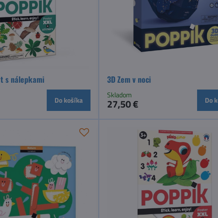
át s nálepkami
3D Zem v noci
Skladom
Do košíka
Do k
27,50 €