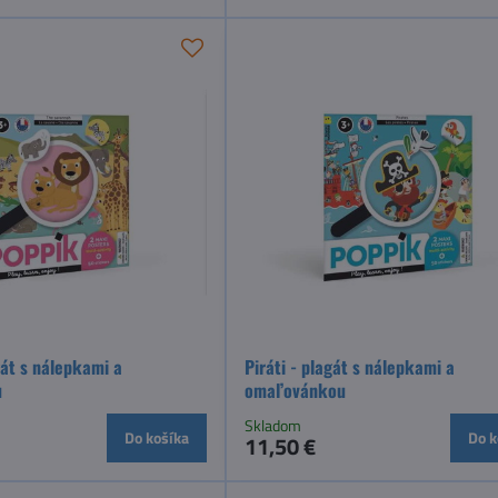
gát s nálepkami a
Piráti - plagát s nálepkami a
u
omaľovánkou
Skladom
Do košíka
Do k
11,50 €