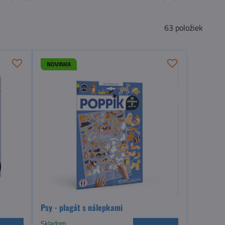
63
položiek
NOVINKA
Psy - plagát s nálepkami
Skladom