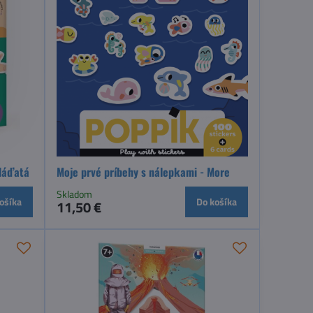
Mláďatá
Moje prvé príbehy s nálepkami - More
Skladom
ošíka
Do košíka
11,50 €