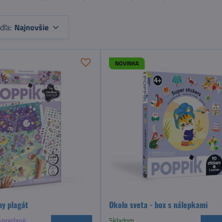
dľa:
Najnovšie
NOVINKA
ny plagát
Okolo sveta - box s nálepkami
ypredané
Skladom