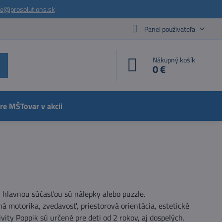
ie@prosolutions.sk
Panel používateľa
Nákupný košík
0 €
pre MŠ
Tovar v akcii
h hlavnou súčasťou sú nálepky alebo puzzle.
á motorika, zvedavosť, priestorová orientácia, estetické
vity Poppik sú určené pre deti od 2 rokov, aj dospelých.