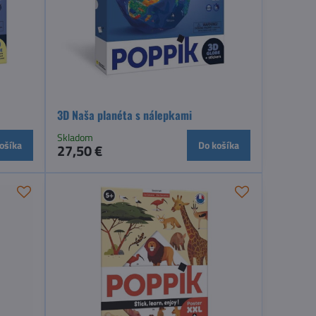
3D Naša planéta s nálepkami
Skladom
ošíka
Do košíka
27,50 €