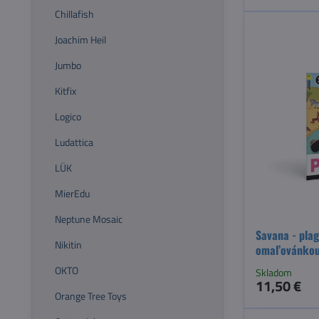
Chillafish
Joachim Heil
Jumbo
Kitfix
Logico
Ludattica
LÜK
MierEdu
Neptune Mosaic
Savana - pla
Nikitin
omaľovánko
OKTO
Skladom
11,50 €
Orange Tree Toys