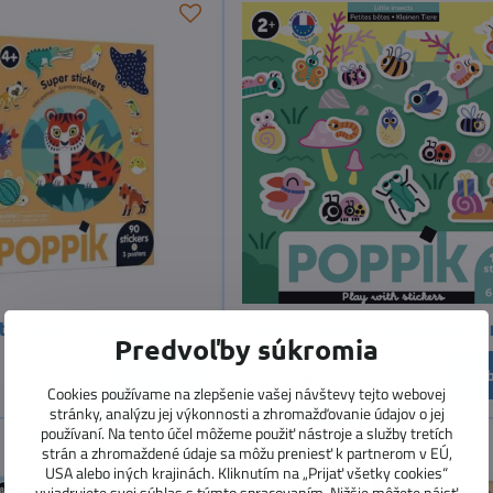
tá - box s nálepkami
Moje prvé príbehy s nálepkami - 
Predvoľby súkromia
Momentálne vypredané
Do košíka
Zob
11,50 €
Cookies používame na zlepšenie vašej návštevy tejto webovej
stránky, analýzu jej výkonnosti a zhromažďovanie údajov o jej
používaní. Na tento účel môžeme použiť nástroje a služby tretích
strán a zhromaždené údaje sa môžu preniesť k partnerom v EÚ,
USA alebo iných krajinách. Kliknutím na „Prijať všetky cookies“
vyjadrujete svoj súhlas s týmto spracovaním. Nižšie môžete nájsť