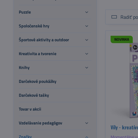
Puzzle
Radiť po
Spoločenské hry
Športové aktivity a outdoor
NOVINKA
Kreativita a tvorenie
Knihy
Darčekové poukážky
Darčekové tašky
Tovar v akcii
Vzdelávanie pedagógov
Víly - kreatív
Značky
Momentálne v