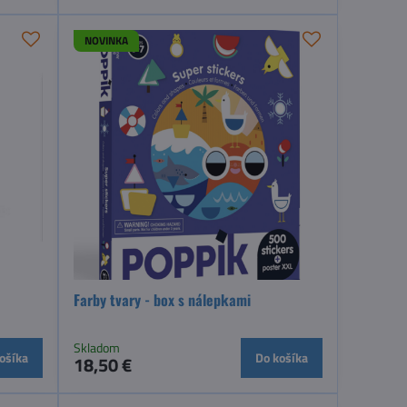
NOVINKA
Farby tvary - box s nálepkami
Skladom
ošíka
Do košíka
18,50 €