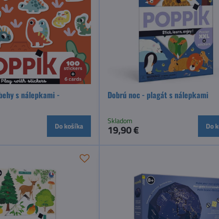
behy s nálepkami -
Dobrú noc - plagát s nálepkami
Skladom
Do košíka
Do k
19,90 €