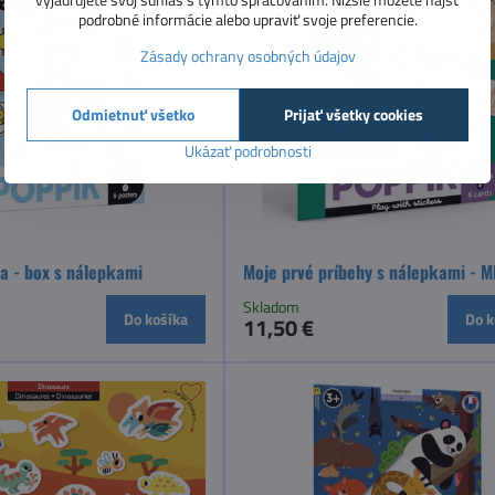
podrobné informácie alebo upraviť svoje preferencie.
Zásady ochrany osobných údajov
Odmietnuť všetko
Prijať všetky cookies
Ukázať podrobnosti
a - box s nálepkami
Moje prvé príbehy s nálepkami - 
Skladom
Do košíka
Do k
11,50 €