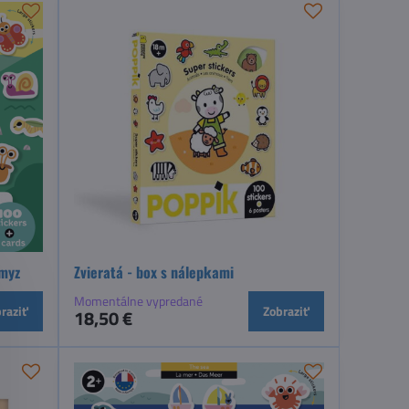
Hmyz
Zvieratá - box s nálepkami
Momentálne vypredané
raziť
Zobraziť
18,50 €