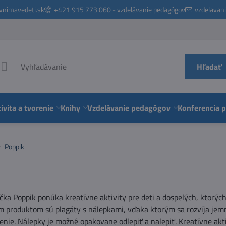
vnimavedeti.sk
+421 915 773 060 - vzdelávanie pedagógov
vzdelavan
Hľadať
ivita a tvorenie
Knihy
Vzdelávanie pedagógov
Konferencia 
Poppik
ka Poppik ponúka kreatívne aktivity pre deti a dospelých, ktorýc
m produktom sú plagáty s nálepkami, vďaka ktorým sa rozvíja jemn
denie. Nálepky je možné opakovane odlepiť a nalepiť. Kreatívne akti