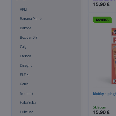
15,90 €
APLI
Banana Panda
NOVINKA
Bakoba
Box CanDIY
Caly
Carioca
Disegno
ELFIKI
Goula
Mačky - plag
Grimm´s
Haku Yoka
Skladom
15,90 €
Hubelino