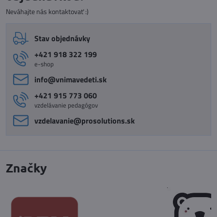
Neváhajte nás kontaktovať :)
Stav objednávky
+421 918 322 199
e-shop
info​@vnimavedeti​.sk
+421 915 773 060
vzdelávanie pedagógov
vzdelavanie​@prosolutions​.sk
Značky