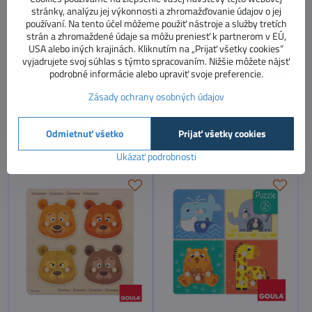
stránky, analýzu jej výkonnosti a zhromažďovanie údajov o jej
používaní. Na tento účel môžeme použiť nástroje a služby tretích
strán a zhromaždené údaje sa môžu preniesť k partnerom v EÚ,
USA alebo iných krajinách. Kliknutím na „Prijať všetky cookies“
vyjadrujete svoj súhlas s týmto spracovaním. Nižšie môžete nájsť
podrobné informácie alebo upraviť svoje preferencie.
Puzzle Mačiatko
Puzzle Sliepočka a kuriatko
Zásady ochrany osobných údajov
Skladom
Skladom
13,90 €
13,90 €
Odmietnuť všetko
Prijať všetky cookies
Do košíka
Do košíka
Ukázať podrobnosti