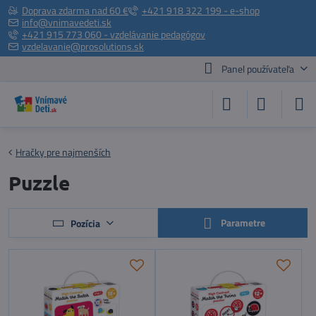
Doprava zdarma nad 60 €
+421 918 322 199 - e-shop
info@vnimavedeti.sk
+421 915 773 060 - vzdelávanie pedagógov
vzdelavanie@prosolutions.sk
Panel používateľa
Hračky pre najmenších
Puzzle
Parametre
Pozícia