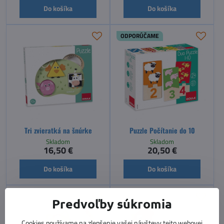
Do košíka
Do košíka
ODPORÚČAME
Tri zvieratká na šnúrke
Puzzle Počítanie do 10
Skladom
Skladom
16,50 €
20,50 €
Do košíka
Do košíka
Predvoľby súkromia
Cookies používame na zlepšenie vašej návštevy tejto webovej