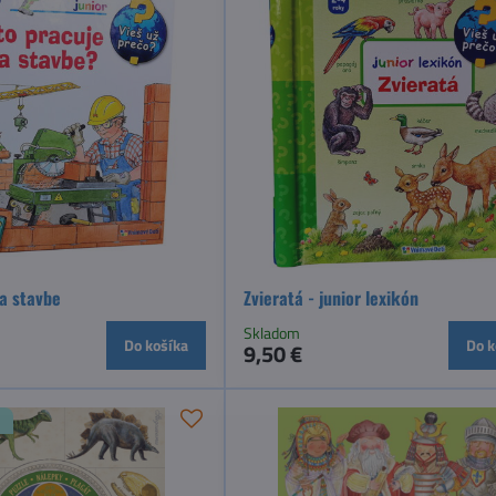
a stavbe
Zvieratá - junior lexikón
Skladom
Do košíka
Do k
9,50 €