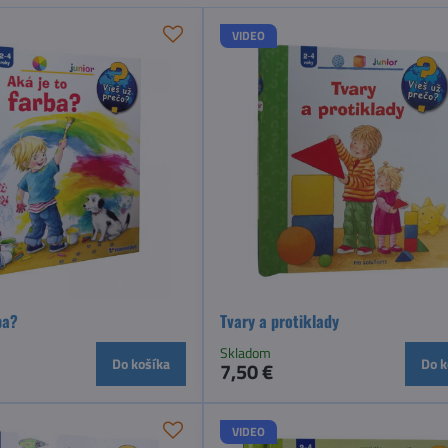
VIDEO
ba?
Tvary a protiklady
Skladom
Do košíka
Do k
7,50 €
VIDEO