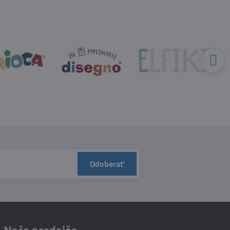
Odoberať
Naša predajňa