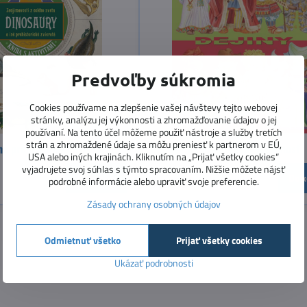
Predvoľby súkromia
Cookies používame na zlepšenie vašej návštevy tejto webovej
stránky, analýzu jej výkonnosti a zhromažďovanie údajov o jej
používaní. Na tento účel môžeme použiť nástroje a služby tretích
strán a zhromaždené údaje sa môžu preniesť k partnerom v EÚ,
né prehistorické zvieratá
Dejiny - od praveku po súčasnosť
USA alebo iných krajinách. Kliknutím na „Prijať všetky cookies“
vyjadrujete svoj súhlas s týmto spracovaním. Nižšie môžete nájsť
Skladom
Do košíka
Do k
7,20 €
podrobné informácie alebo upraviť svoje preferencie.
Zásady ochrany osobných údajov
Odmietnuť všetko
Prijať všetky cookies
Ukázať podrobnosti