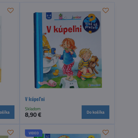
V kúpeľni
Skladom
ošíka
Do košíka
8,90 €
VIDEO