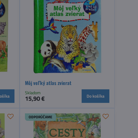
Môj veľký atlas zvierat
Skladom
ošíka
Do košíka
15,90 €
ODPORÚČAME