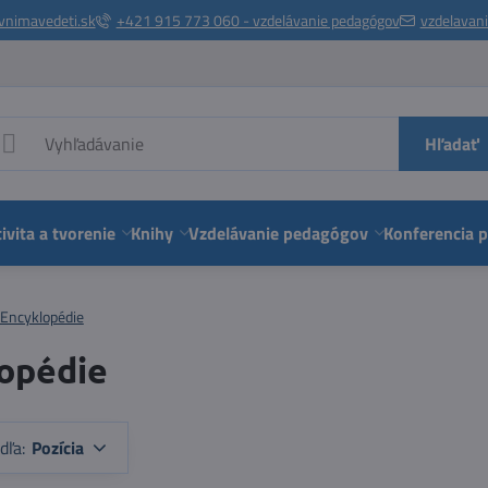
vnimavedeti.sk
+421 915 773 060 - vzdelávanie pedagógov
vzdelavan
Hľadať
ivita a tvorenie
Knihy
Vzdelávanie pedagógov
Konferencia 
Encyklopédie
opédie
dľa:
Pozícia