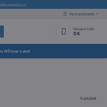
ie@prosolutions.sk
Panel používateľa
Nákupný košík
0 €
pre MŠ
Tovar v akcii
9
položiek