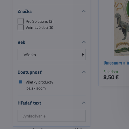
Značka
Pro Solutions (3)
Vnímavé deti (6)
Vek
Dinosaury a i
Skladom
Dostupnosť
8,50 €
Všetky produkty
Iba skladom
Hľadať text
Prehľadať
výsledky
filtra