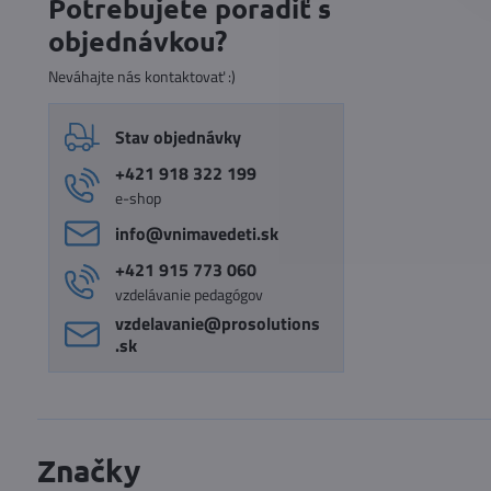
Potrebujete poradiť s
fulltextom
objednávkou?
Neváhajte nás kontaktovať :)
Stav objednávky
+421 918 322 199
e-shop
info​@vnimavedeti​.sk
+421 915 773 060
vzdelávanie pedagógov
vzdelavanie​@prosolutions​
.sk
Značky