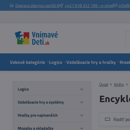
Doprava zdarma nad 60 €
+421 918 322 199 - e-shop
info@
Vekové kategórie
Logico
Vzdelávacie hry a hračky
Kreat
Úvod
Knihy
Logico
Encykl
Vzdelávacie hry a systémy
Hračky pre najmenších
Radiť po
Mozaiky a skladačky