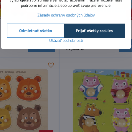
podrobné informácie alebo upraviť svoje preferencie.
Zásady ochrany osobných údajov
Odmietnuť všetko
Prijať všetky cookies
Moja kúpeľňa
Ukázať podrobnosti
Skladom
Do košíka
Do k
17,90 €