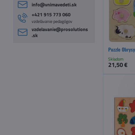
info​@vnimavedeti​.sk
+421 915 773 060
vzdelávanie pedagógov
vzdelavanie​@prosolutions​
.sk
Puzzle Obrysy
Skladom
21,50 €