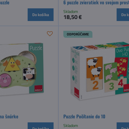
uzzle
6 puzzle zvieratiek vo svojom pros
Skladom
Do košíka
Do k
18,50 €
ODPORÚČAME
 na šnúrke
Puzzle Počítanie do 10
Skladom
Do košíka
Do k