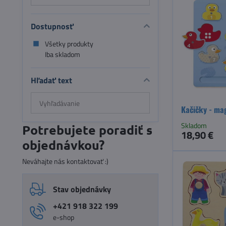
Dostupnosť
Všetky produkty
Iba skladom
Hľadať text
Prehľadať
Kačičky - ma
výsledky
filtra
Skladom
Potrebujete poradiť s
18,90 €
fulltextom
objednávkou?
Neváhajte nás kontaktovať :)
Stav objednávky
+421 918 322 199
e-shop