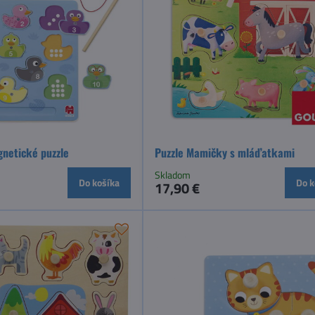
gnetické puzzle
Puzzle Mamičky s mláďatkami
Skladom
Do košíka
Do k
17,90 €