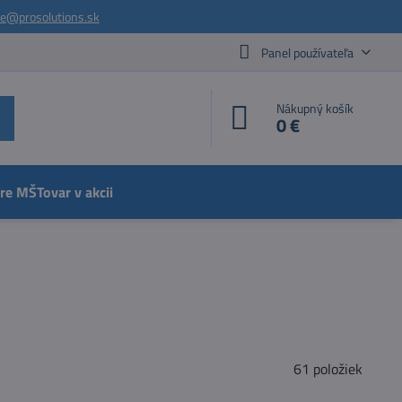
ie@prosolutions.sk
Panel používateľa
Nákupný košík
0 €
pre MŠ
Tovar v akcii
61
položiek