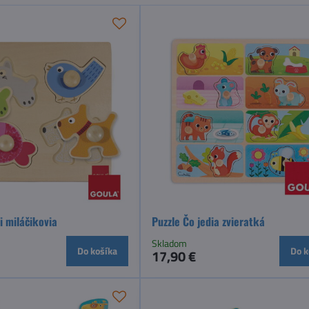
i miláčikovia
Puzzle Čo jedia zvieratká
Skladom
Do košíka
Do k
17,90 €