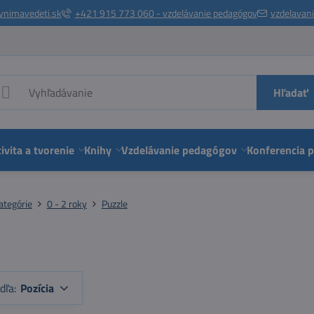
vnimavedeti.sk
+421 915 773 060 - vzdelávanie pedagógov
vzdelavan
Hľadať
ivita a tvorenie
Knihy
Vzdelávanie pedagógov
Konferencia 
ategórie
0 - 2 roky
Puzzle
dľa:
Pozícia