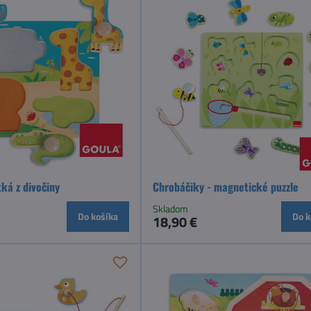
tká z divočiny
Chrobáčiky - magnetické puzzle
Skladom
Do košíka
Do k
18,90 €