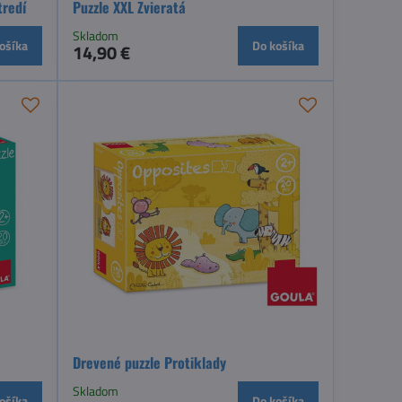
tredí
Puzzle XXL Zvieratá
Skladom
ošíka
Do košíka
14,90 €
Drevené puzzle Protiklady
Skladom
ošíka
Do košíka