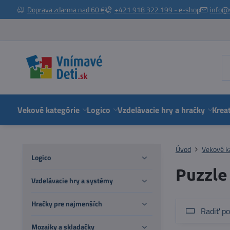
Doprava zdarma nad 60 €
+421 918 322 199 - e-shop
info@
Vekové kategórie
Logico
Vzdelávacie hry a hračky
Kreat
Úvod
Vekové k
Logico
Puzzle
Vzdelávacie hry a systémy
Hračky pre najmenších
Radiť po
Mozaiky a skladačky