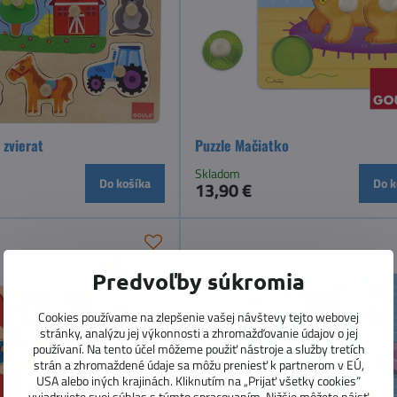
 zvierat
Puzzle Mačiatko
Skladom
Do košíka
Do k
13,90 €
Predvoľby súkromia
Cookies používame na zlepšenie vašej návštevy tejto webovej
stránky, analýzu jej výkonnosti a zhromažďovanie údajov o jej
používaní. Na tento účel môžeme použiť nástroje a služby tretích
strán a zhromaždené údaje sa môžu preniesť k partnerom v EÚ,
USA alebo iných krajinách. Kliknutím na „Prijať všetky cookies“
vyjadrujete svoj súhlas s týmto spracovaním. Nižšie môžete nájsť