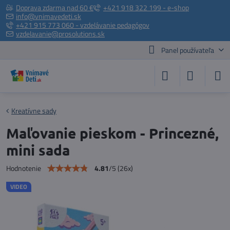
Doprava zdarma nad 60 €
+421 918 322 199 - e-shop
info@vnimavedeti.sk
+421 915 773 060 - vzdelávanie pedagógov
vzdelavanie@prosolutions.sk
Panel používateľa
Kreatívne sady
Maľovanie pieskom - Princezné,
mini sada
4.81
/
5
(
26
x)
Hodnotenie
VIDEO