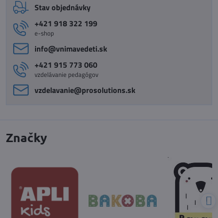
Stav objednávky
+421 918 322 199
e-shop
info​@vnimavedeti​.sk
+421 915 773 060
vzdelávanie pedagógov
vzdelavanie​@prosolutions​.sk
Značky