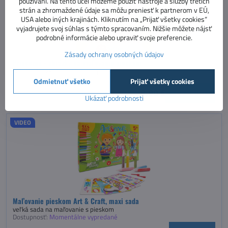
používaní. Na tento účel môžeme použiť nástroje a služby tretích
strán a zhromaždené údaje sa môžu preniesť k partnerom v EÚ,
USA alebo iných krajinách. Kliknutím na „Prijať všetky cookies“
vyjadrujete svoj súhlas s týmto spracovaním. Nižšie môžete nájsť
podrobné informácie alebo upraviť svoje preferencie.
Zásady ochrany osobných údajov
Princezné - obrázky na maľovanie pieskom
veselé obrázky na maľovanie pieskom
Dostupnosť:
Skladom
Odmietnuť všetko
Prijať všetky cookies
8,90 €
Do košíka
Ukázať podrobnosti
VIDEO
Maľovanie pieskom Art & Craft, maxi sada
veľká sada na maľovanie s pieskom
Dostupnosť:
Momentálne vypredané