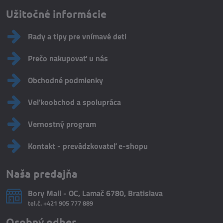
Moje obľúbené zvieratká -
Rámik - miniLÜK červený
bambinoLÜK
Skladom
Skladom
6,50 €
12,20 €
Do košíka
Do košíka
VIDEO
ODPORÚČAME
VIDEO
Bystrá myseľ predškoláka 1 -
Malá škola zraku a logiky 1 -
miniLÜK
miniLÜK
Skladom
Skladom
6,50 €
6,50 €