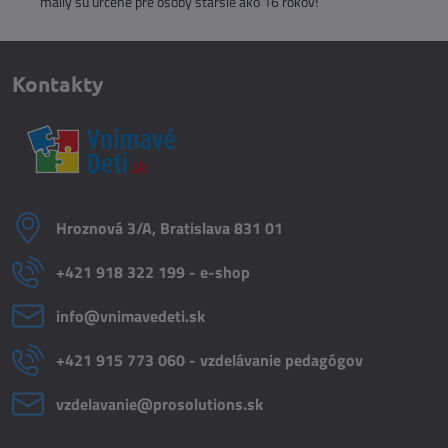
Domino - bambinoLÜK
Moje prvé hodiny -
bambinoLÜK
Skladom
Skladom
6,50 €
6,50 €
Do košíka
Do košíka
ODPORÚČAME
VIDEO
VIDEO