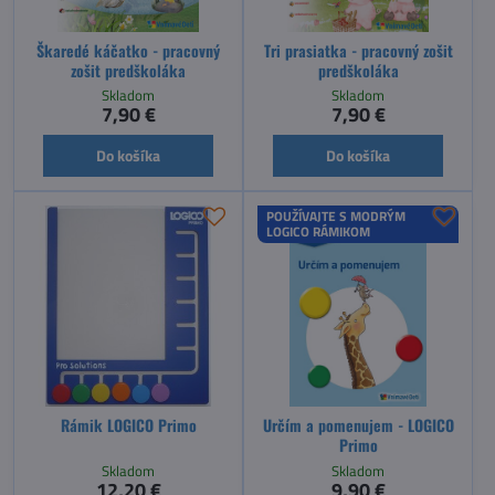
Škaredé káčatko - pracovný
Tri prasiatka - pracovný zošit
zošit predškoláka
predškoláka
Skladom
Skladom
7,90 €
7,90 €
Do košíka
Do košíka
POUŽÍVAJTE S MODRÝM
LOGICO RÁMIKOM
Rámik LOGICO Primo
Určím a pomenujem - LOGICO
Primo
Skladom
Skladom
12,20 €
9,90 €