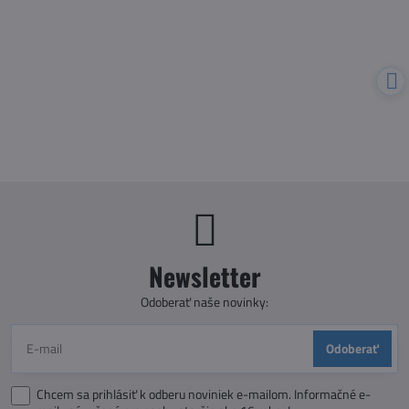
ODPORÚČAME
VIDEO
VIDEO
V lese - bambinoLÜK
Veľké alebo malé? -
bambinoLÜK
Skladom
Skladom
6,50 €
6,50 €
Do košíka
Do košíka
VIDEO
VIDEO