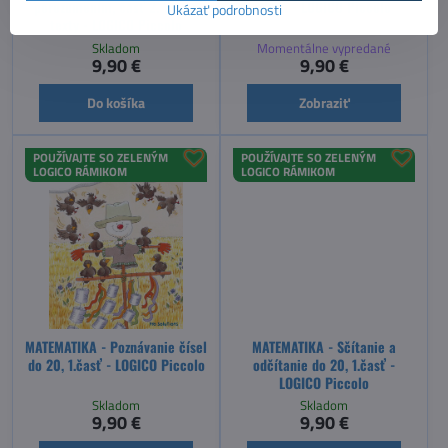
porozumením, časť 2. Vety a
slová - LOGICO Piccolo
Ukázať podrobnosti
texty - LOGICO Piccolo
Skladom
Momentálne vypredané
9,90 €
9,90 €
Do košíka
Zobraziť
POUŽÍVAJTE SO ZELENÝM
POUŽÍVAJTE SO ZELENÝM
LOGICO RÁMIKOM
LOGICO RÁMIKOM
MATEMATIKA - Poznávanie čísel
MATEMATIKA - Sčítanie a
do 20, 1.časť - LOGICO Piccolo
odčítanie do 20, 1.časť -
LOGICO Piccolo
Skladom
Skladom
9,90 €
9,90 €