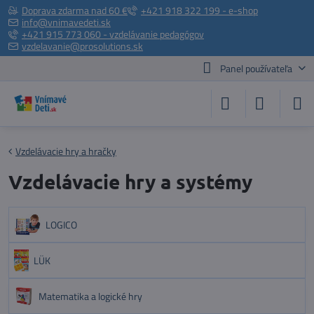
Doprava zdarma nad 60 €
+421 918 322 199 - e-shop
info@vnimavedeti.sk
+421 915 773 060 - vzdelávanie pedagógov
vzdelavanie@prosolutions.sk
Panel používateľa
Vzdelávacie hry a hračky
Vzdelávacie hry a systémy
LOGICO
LÜK
Matematika a logické hry