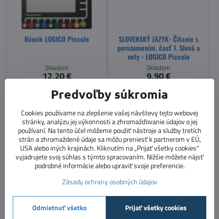
Rámik LOGICO Piccolo
SLOVENSKÝ JAZYK- Čítanie s
porozumením, časť 1. Slová a
vety - LOGICO Piccolo
Skladom
Skladom
12,20 €
9,90 €
Predvoľby súkromia
Do košíka
Do košíka
Cookies používame na zlepšenie vašej návštevy tejto webovej
stránky, analýzu jej výkonnosti a zhromažďovanie údajov o jej
POUŽÍVAJTE SO ZELENÝM
POUŽÍVAJTE SO ZELENÝM
LOGICO RÁMIKOM
LOGICO RÁMIKOM
používaní. Na tento účel môžeme použiť nástroje a služby tretích
strán a zhromaždené údaje sa môžu preniesť k partnerom v EÚ,
USA alebo iných krajinách. Kliknutím na „Prijať všetky cookies“
vyjadrujete svoj súhlas s týmto spracovaním. Nižšie môžete nájsť
podrobné informácie alebo upraviť svoje preferencie.
Zásady ochrany osobných údajov
Odmietnuť všetko
Prijať všetky cookies
SLOVENSKÝ JAZYK- Čítanie s
SLOVENSKÝ JAZYK- Vybrané