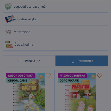
Logopédia a rozvoj reči
Cudzie jazyky
Montessori
Čas a hodiny
Parametre
Pozícia
NÁZOR ODBORNÍKA
NÁZOR ODBORNÍKA
ODPORÚČAME
ODPORÚČAME