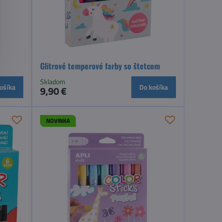
Glitrové temperové farby so štetcom
Skladom
ošíka
Do košíka
9,90 €
NOVINKA