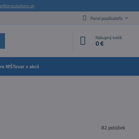
ie@prosolutions.sk
Panel používateľa
Nákupný košík
0 €
pre MŠ
Tovar v akcii
82
položiek