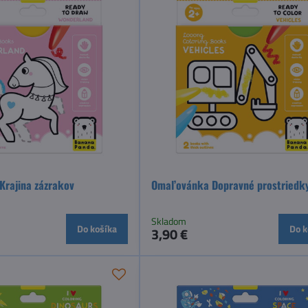
rajina zázrakov
Omaľovánka Dopravné prostriedk
Skladom
Do košíka
Do k
3,90 €