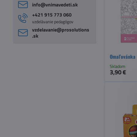
info​@vnimavedeti​.sk
+421 915 773 060
vzdelávanie pedagógov
vzdelavanie​@prosolutions​
.sk
Omaľovánka R
Skladom
3,90 €