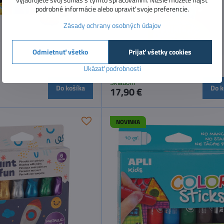
podrobné informácie alebo upraviť svoje preferencie.
Zásady ochrany osobných údajov
Odmietnuť všetko
Prijať všetky cookies
 6
Prstové farby 8
Ukázať podrobnosti
Skladom
Do košíka
Do k
17,90 €
NOVINKA