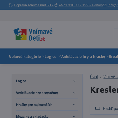
Doprava zdarma nad 60 €
+421 918 322 199 - e-shop
info@
Vekové kategórie
Logico
Vzdelávacie hry a hračky
Kreat
Úvod
Vekové k
Logico
Kresle
Vzdelávacie hry a systémy
Hračky pre najmenších
Radiť po
Mozaiky a skladačky