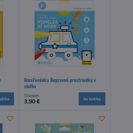
y
Omaľovánka Dopravné prostriedky v
službe
Skladom
ošíka
Do košíka
3,90 €