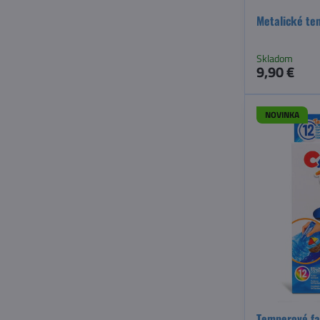
Metalické te
Skladom
9,90 €
NOVINKA
Temperové far