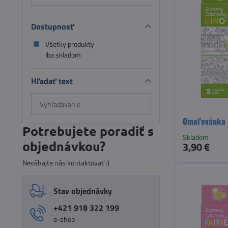
Dostupnosť
Všetky produkty
Iba skladom
Hľadať text
Prehľadať
výsledky
Omaľovánka 
filtra
Potrebujete poradiť s
fulltextom
Skladom
objednávkou?
3,90 €
Neváhajte nás kontaktovať :)
Stav objednávky
+421 918 322 199
e-shop