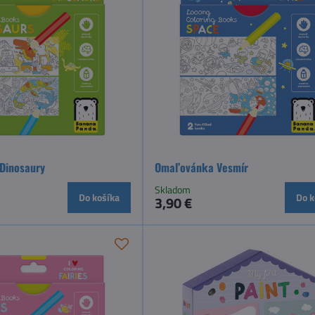
Dinosaury
Omaľovánka Vesmír
Skladom
Do košíka
Do k
3,90 €