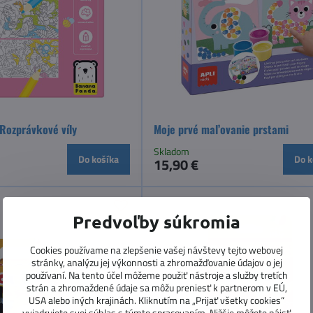
ozprávkové víly
Moje prvé maľovanie prstami
Skladom
Do košíka
Do k
15,90 €
Predvoľby súkromia
Cookies používame na zlepšenie vašej návštevy tejto webovej
stránky, analýzu jej výkonnosti a zhromažďovanie údajov o jej
používaní. Na tento účel môžeme použiť nástroje a služby tretích
strán a zhromaždené údaje sa môžu preniesť k partnerom v EÚ,
USA alebo iných krajinách. Kliknutím na „Prijať všetky cookies“
vyjadrujete svoj súhlas s týmto spracovaním. Nižšie môžete nájsť