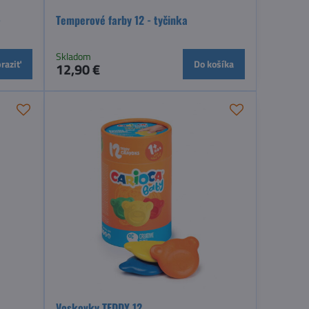
-
Temperové farby 12 - tyčinka
Skladom
raziť
Do košíka
12,90 €
Voskovky TEDDY 12