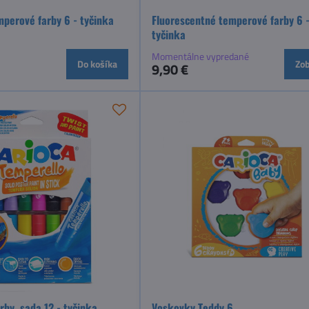
mperové farby 6 - tyčinka
Fluorescentné temperové farby 6 
tyčinka
Momentálne vypredané
Do košíka
Zob
9,90 €
by, sada 12 - tyčinka
Voskovky Teddy 6