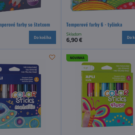
mperové farby so štetcom
Temperové farby 6 - tyčinka
Skladom
Do košíka
Do k
6,90 €
NOVINKA