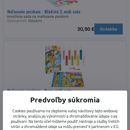
Maľovanie pieskom - Mláďatá 2, midi sada
kreatívna sada na maľovanie pieskom
Dostupnosť:
Skladom
30,90 €
Do košíka
Maľovanie pieskom - Kone, midi sada
kreatívna sada na maľovanie pieskom
Predvoľby súkromia
Dostupnosť:
Skladom
42,90 €
Do košíka
Cookies používame na zlepšenie vašej návštevy tejto webovej
stránky, analýzu jej výkonnosti a zhromažďovanie údajov o jej
používaní. Na tento účel môžeme použiť nástroje a služby tretích
VIDEO
strán a zhromaždené údaje sa môžu preniesť k partnerom v EÚ,