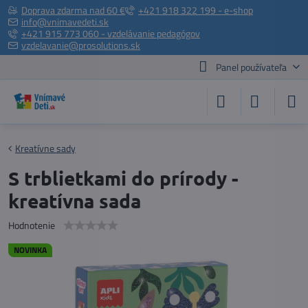
Doprava zdarma nad 60 €
+421 918 322 199 - e-shop
info@vnimavedeti.sk
+421 915 773 060 - vzdelávanie pedagógov
vzdelavanie@prosolutions.sk
Panel používateľa
Kreatívne sady
S trblietkami do prírody -
kreatívna sada
Hodnotenie
NOVINKA