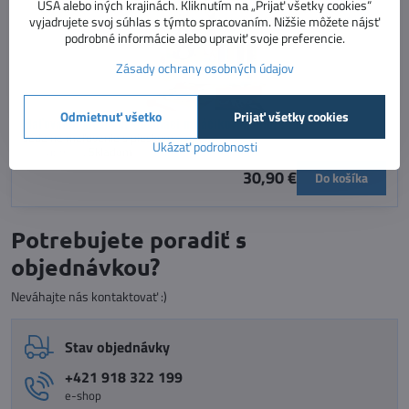
USA alebo iných krajinách. Kliknutím na „Prijať všetky cookies“
vyjadrujete svoj súhlas s týmto spracovaním. Nižšie môžete nájsť
podrobné informácie alebo upraviť svoje preferencie.
Zásady ochrany osobných údajov
Odmietnuť všetko
Prijať všetky cookies
Maľovanie pieskom - Domáci miláčikovia, midi sada
sada na maľovanie s pieskom
Ukázať podrobnosti
Dostupnosť:
Skladom
30,90 €
Do košíka
Potrebujete poradiť s
objednávkou?
Neváhajte nás kontaktovať :)
Stav objednávky
+421 918 322 199
e-shop