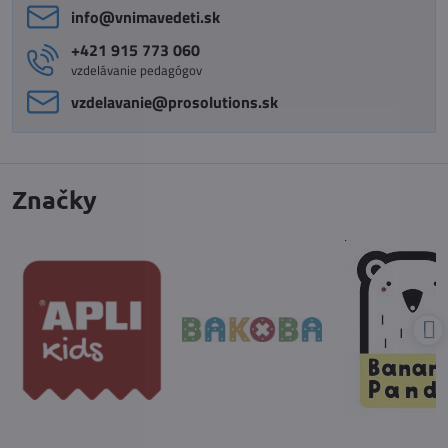
info​@vnimavedeti​.sk
+421 915 773 060
vzdelávanie pedagógov
vzdelavanie​@prosolutions​.sk
Značky