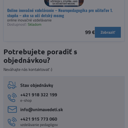
Online inovačné vzdelávanie – Neuropedagogika pre učiteľov 1.
stupňa – ako sa učí detský mozog
online inovačné vzdelávanie
Dostupnosť:
Skladom
99 €
Zobraziť
Potrebujete poradiť s
objednávkou?
Neváhajte nás kontaktovať :)
Stav objednávky
+421 918 322 199
e-shop
info​@vnimavedeti​.sk
+421 915 773 060
vzdelávanie pedagógov