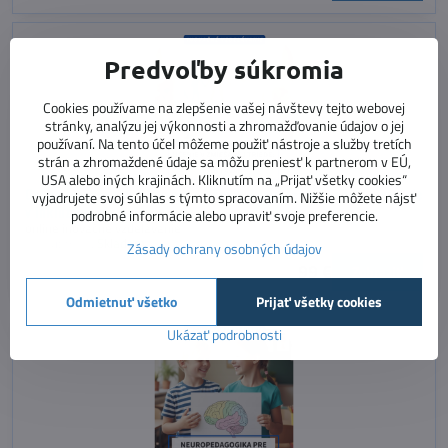
Predvoľby súkromia
Cookies používame na zlepšenie vašej návštevy tejto webovej
stránky, analýzu jej výkonnosti a zhromažďovanie údajov o jej
používaní. Na tento účel môžeme použiť nástroje a služby tretích
strán a zhromaždené údaje sa môžu preniesť k partnerom v EÚ,
USA alebo iných krajinách. Kliknutím na „Prijať všetky cookies“
Online inovačné vzdelávanie – Učenie v zmiešanej triede – stratégie
vyjadrujete svoj súhlas s týmto spracovaním. Nižšie môžete nájsť
v inkluzívnom vzdelávaní
podrobné informácie alebo upraviť svoje preferencie.
online inovačné vzdelávanie
Dostupnosť:
Skladom
Zásady ochrany osobných údajov
99 €
Zobraziť
Odmietnuť všetko
Prijať všetky cookies
Ukázať podrobnosti