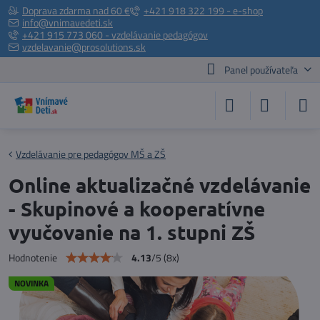
Doprava zdarma nad 60 €
+421 918 322 199 - e-shop
info@vnimavedeti.sk
+421 915 773 060 - vzdelávanie pedagógov
vzdelavanie@prosolutions.sk
Panel používateľa
Vzdelávanie pre pedagógov MŠ a ZŠ
Online aktualizačné vzdelávanie
- Skupinové a kooperatívne
vyučovanie na 1. stupni ZŠ
4.13
/
5
(
8
x)
Hodnotenie
NOVINKA