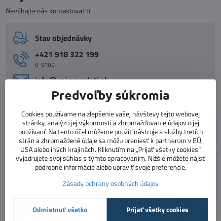
Neváhajte nás kontaktovať :)
Stav objednávky
+421 918 322 199
e-shop
info​@vnimavedeti​.sk
Predvoľby súkromia
+421 915 773 060
vzdelávanie pedagógov
Cookies používame na zlepšenie vašej návštevy tejto webovej
vzdelavanie​@prosolutions​.sk
stránky, analýzu jej výkonnosti a zhromažďovanie údajov o jej
používaní. Na tento účel môžeme použiť nástroje a služby tretích
strán a zhromaždené údaje sa môžu preniesť k partnerom v EÚ,
USA alebo iných krajinách. Kliknutím na „Prijať všetky cookies“
vyjadrujete svoj súhlas s týmto spracovaním. Nižšie môžete nájsť
podrobné informácie alebo upraviť svoje preferencie.
Značky
Zásady ochrany osobných údajov
Odmietnuť všetko
Prijať všetky cookies