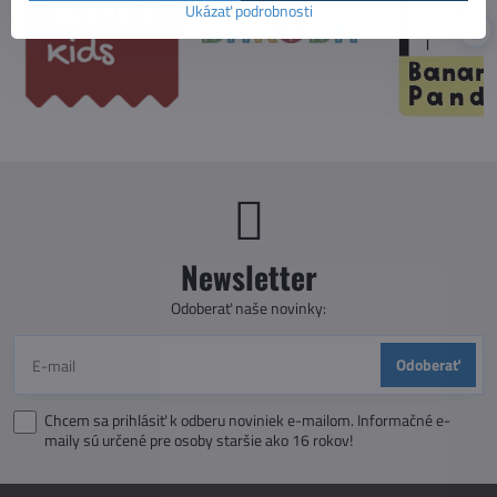
Ukázať podrobnosti
Newsletter
Odoberať naše novinky:
Odoberať
Chcem sa prihlásiť k odberu noviniek e-mailom. Informačné e-
maily sú určené pre osoby staršie ako 16 rokov!