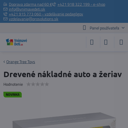
Doprava zdarma nad 60 €
+421 918 322 199 - e-shop
info@vnimavedeti.sk
+421 915 773 060 - vzdelávanie pedagógov
vzdelavanie@prosolutions.sk
Panel používateľa
Orange Tree Toys
Drevené nákladné auto a žeriav
Hodnotenie
NOVINKA