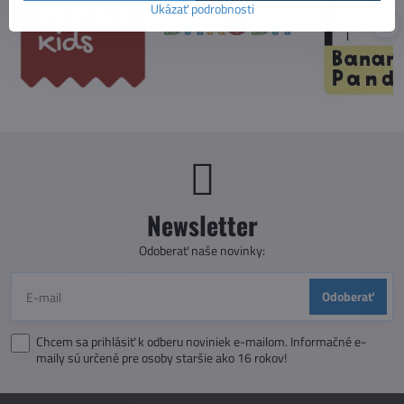
Ukázať podrobnosti
Newsletter
Odoberať naše novinky:
Odoberať
Chcem sa prihlásiť k odberu noviniek e-mailom. Informačné e-
maily sú určené pre osoby staršie ako 16 rokov!