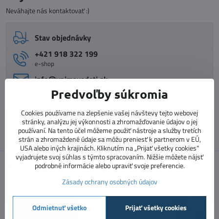
Neváhajte nás kontaktovať :)
Stav objednávky
+421 918 322 199
e-shop
info​@vnimavedeti​.sk
Predvoľby súkromia
+421 915 773 060
vzdelávanie pedagógov
Cookies používame na zlepšenie vašej návštevy tejto webovej
vzdelavanie​@prosolutions​.sk
stránky, analýzu jej výkonnosti a zhromažďovanie údajov o jej
používaní. Na tento účel môžeme použiť nástroje a služby tretích
strán a zhromaždené údaje sa môžu preniesť k partnerom v EÚ,
USA alebo iných krajinách. Kliknutím na „Prijať všetky cookies“
vyjadrujete svoj súhlas s týmto spracovaním. Nižšie môžete nájsť
podrobné informácie alebo upraviť svoje preferencie.
Značky
Zásady ochrany osobných údajov
Odmietnuť všetko
Prijať všetky cookies