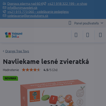
Doprava zdarma nad 60 €
+421 918 322 199 - e-shop
info@vnimavedeti.sk
+421 915 773 060 - vzdelávanie pedagógov
vzdelavanie@prosolutions.sk
Panel používateľa
Orange Tree Toys
Navliekame lesné zvieratká
4.5
/
5
(
2
x)
Hodnotenie
NOVINKA