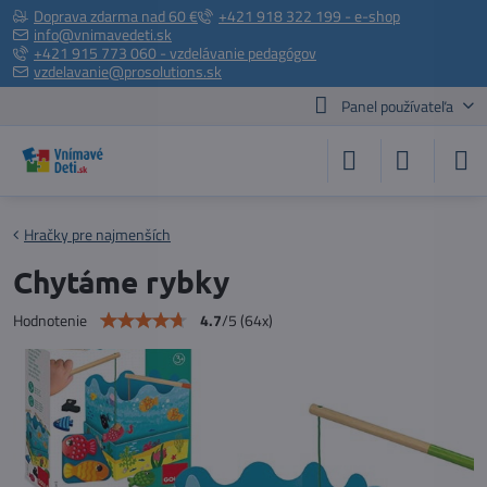
Doprava zdarma nad 60 €
+421 918 322 199 - e-shop
info@vnimavedeti.sk
+421 915 773 060 - vzdelávanie pedagógov
vzdelavanie@prosolutions.sk
Panel používateľa
Hračky pre najmenších
Chytáme rybky
4.7
/
5
(
64
x)
Hodnotenie