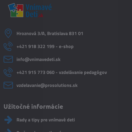
Hroznová 3/A, Bratislava 831 01
+421 918 322 199 - e-shop
info​@vnimavedeti​.sk
+421 915 773 060 - vzdelávanie pedagógov
vzdelavanie​@prosolutions​.sk
Užitočné informácie
Rady a tipy pre vnímavé deti