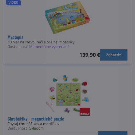
VIDEO
Myotopia
10 hier na rozvoj reči a orálnej motoriky
Dostupnosť:
Momentálne vypredané
139,90 €
Zobraziť
Chrobáčiky - magnetické puzzle
Chytaj chrobáčikov a motýlikov!
Dostupnosť:
Skladom