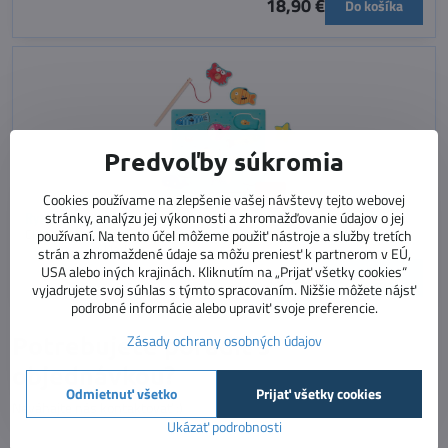
18,90 €
Do košíka
Predvoľby súkromia
Cookies používame na zlepšenie vašej návštevy tejto webovej
stránky, analýzu jej výkonnosti a zhromažďovanie údajov o jej
Rybky - magnetické puzzle
Chytaj rybky a morské živočíchy!
používaní. Na tento účel môžeme použiť nástroje a služby tretích
Dostupnosť:
Skladom
strán a zhromaždené údaje sa môžu preniesť k partnerom v EÚ,
USA alebo iných krajinách. Kliknutím na „Prijať všetky cookies“
18,90 €
Do košíka
vyjadrujete svoj súhlas s týmto spracovaním. Nižšie môžete nájsť
podrobné informácie alebo upraviť svoje preferencie.
Potrebujete poradiť s
Zásady ochrany osobných údajov
objednávkou?
Odmietnuť všetko
Prijať všetky cookies
Neváhajte nás kontaktovať :)
Ukázať podrobnosti