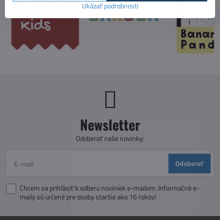
Ukázať podrobnosti
Newsletter
Odoberať naše novinky:
Odoberať
Chcem sa prihlásiť k odberu noviniek e-mailom. Informačné e-
maily sú určené pre osoby staršie ako 16 rokov!