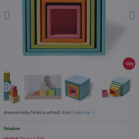
20%
drevené kocky farieb a veľkostí, 6 ks
Čítajte viac
Skladom
68,50 €
Zľava
13,70 €