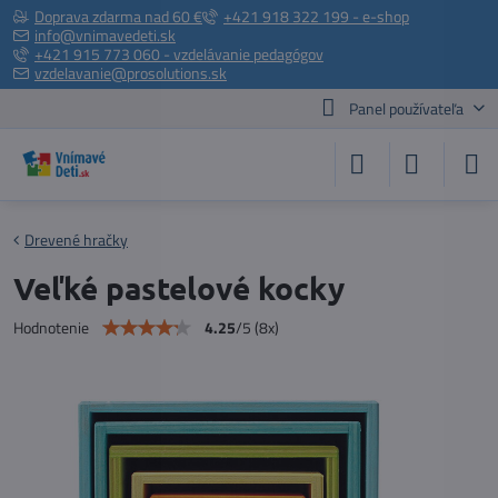
Doprava zdarma nad 60 €
+421 918 322 199 - e-shop
info@vnimavedeti.sk
+421 915 773 060 - vzdelávanie pedagógov
vzdelavanie@prosolutions.sk
Panel používateľa
Drevené hračky
Veľké pastelové kocky
4.25
/
5
(
8
x)
Hodnotenie