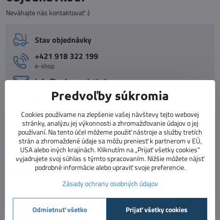
Neváhajte nás kontaktovať :)
Stav objednávky
+421 918 322 199
e-shop
info​@vnimavedeti​.sk
Predvoľby súkromia
+421 915 773 060
vzdelávanie pedagógov
Cookies používame na zlepšenie vašej návštevy tejto webovej
vzdelavanie​@prosolutions​.sk
stránky, analýzu jej výkonnosti a zhromažďovanie údajov o jej
používaní. Na tento účel môžeme použiť nástroje a služby tretích
strán a zhromaždené údaje sa môžu preniesť k partnerom v EÚ,
USA alebo iných krajinách. Kliknutím na „Prijať všetky cookies“
vyjadrujete svoj súhlas s týmto spracovaním. Nižšie môžete nájsť
podrobné informácie alebo upraviť svoje preferencie.
Značky
Zásady ochrany osobných údajov
Odmietnuť všetko
Prijať všetky cookies