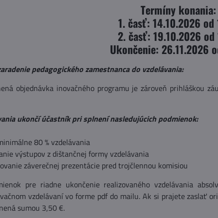
Termíny konania
1. časť: 14.10.2026 od
2. časť: 19.10.2026 od
Ukončenie: 26.11.2026 o
aradenie pedagogického zamestnanca do vzdelávania:
ená objednávka inovačného programu je zároveň prihláškou záu
ania ukončí účastník pri splnení nasledujúcich podmienok:
minimálne 80 % vzdelávania
anie výstupov z dištančnej formy vzdelávania
tovanie záverečnej prezentácie pred trojčlennou komisiou
ienok pre riadne ukončenie realizovaného vzdelávania absolv
vačnom vzdelávaní vo forme pdf do mailu. Ak si prajete zaslať o
tnená sumou 3,50 €.