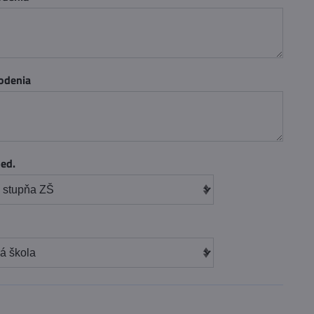
odenia
ped.