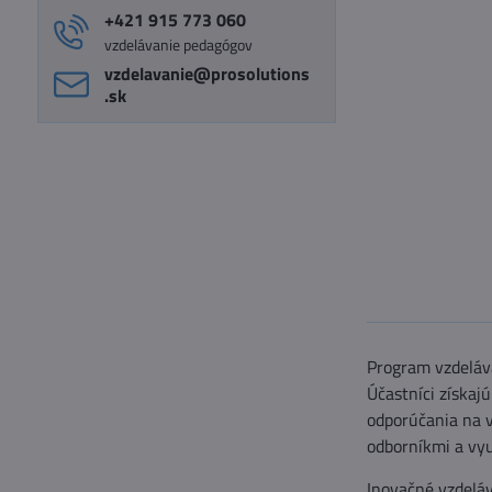
+421 915 773 060
vzdelávanie pedagógov
vzdelavanie​@prosolutions​
.sk
Program vzdeláva
Účastníci získaj
odporúčania na v
odborníkmi a vyu
Inovačné vzdeláv