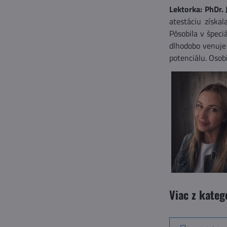
Lektorka: PhDr.
atestáciu získa
Pôsobila v špeci
dlhodobo venuje
potenciálu. Osob
Viac z kateg