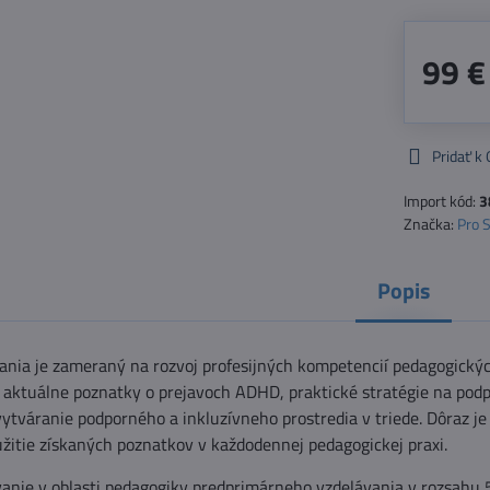
99 €
Pridať k
Import kód:
3
Značka:
Pro 
Popis
nia je zameraný na rozvoj profesijných kompetencií pedagogickýc
ú aktuálne poznatky o prejavoch ADHD, praktické stratégie na podpo
ytváranie podporného a inkluzívneho prostredia v triede. Dôraz je
žitie získaných poznatkov v každodennej pedagogickej praxi.
anie v oblasti pedagogiky predprimárneho vzdelávania v rozsahu 50