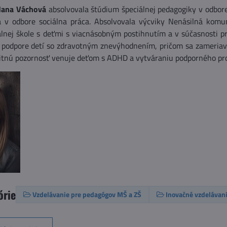
 Jana Váchová
absolvovala štúdium špeciálnej pedagogiky v odbor
la v odbore sociálna práca. Absolvovala výcviky Nenásilná komu
álnej škole s deťmi s viacnásobným postihnutím a v súčasnosti pr
 podpore detí so zdravotným znevýhodnením, pričom sa zameriava
itnú pozornosť venuje deťom s ADHD a vytváraniu podporného pros
órie
Vzdelávanie pre pedagógov MŠ a ZŠ
Inovačné vzdelávani