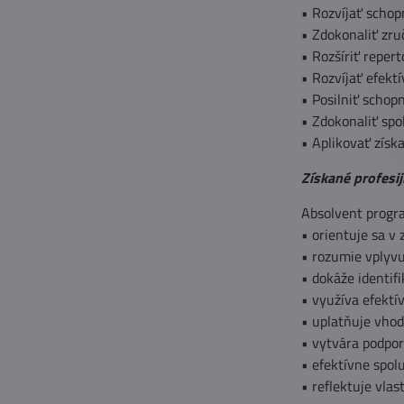
• Rozvíjať schop
• Zdokonaliť zru
• Rozšíriť reper
• Rozvíjať efekt
• Posilniť schop
• Zdokonaliť spo
• Aplikovať získ
Získané profesi
Absolvent progr
• orientuje sa v
• rozumie vplyvu
• dokáže identif
• využíva efektí
• uplatňuje vhod
• vytvára podpor
• efektívne spol
• reflektuje vla