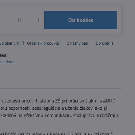
Do košíka
 Obľúbeným
Otázka k produktu
Strážny pes
Doručenia
848
Solutions
h zamestnancov 1. stupňa ZŠ pri práci so žiakmi s ADHD.
ru pozornosti, sebaregulácie a učenia žiakov, ako aj
 kladený na efektívnu komunikáciu, spoluprácu s rodičmi a
 hodín realizujeme v súlade s § 55 ods. 3 a 4 zákona č.