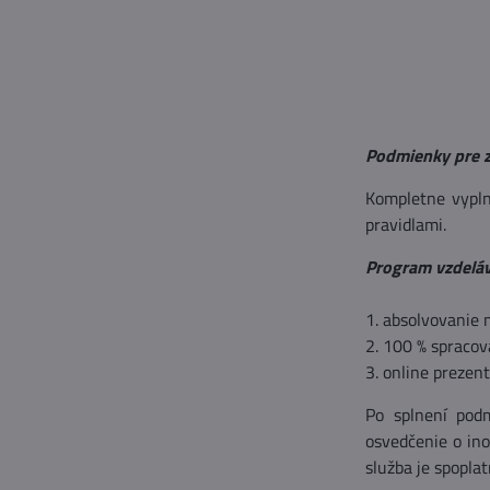
Podmienky pre z
Kompletne vypln
pravidlami.
Program vzdeláv
1. absolvovanie 
2. 100 % spracov
3. online prezen
Po splnení podm
osvedčenie o ino
služba je spopla