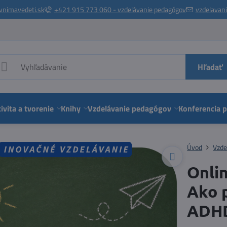
vnimavedeti.sk
+421 915 773 060 - vzdelávanie pedagógov
vzdelavan
Hľadať
ivita a tvorenie
Knihy
Vzdelávanie pedagógov
Konferencia 
Úvod
Vzde
Onli
Ako 
ADHD