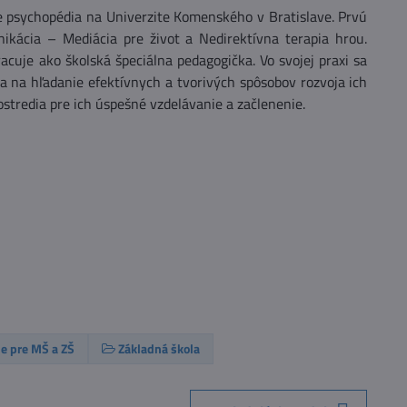
e psychopédia na Univerzite Komenského v Bratislave. Prvú
nikácia – Mediácia pre život a Nedirektívna terapia hrou.
acuje ako školská špeciálna pedagogička. Vo svojej praxi sa
 na hľadanie efektívnych a tvorivých spôsobov rozvoja ich
tredia pre ich úspešné vzdelávanie a začlenenie.
e pre MŠ a ZŠ
Základná škola