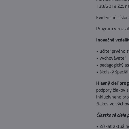
138/2019 Z.z. n
Evidenčné číslo:
Program v rozsa
Inovačné vzdeláv
• učiteľ prvého 
• vychovávateľ
• pedagogický as
• školský špeciá
Hlavný cieľ pro
podpory žiakov 
inkluzívneho pro
žiakov vo výcho
Čiastkové ciele
• Získať aktuáln