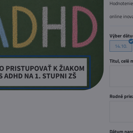
Hodnoteni
online ino
Výber dát
14.10.
Titul, celé
Rodné prie
Dátum nar