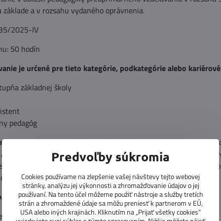
a základe a v rozsahu vydaného oprávnenia.
 35/2025-IV
hu: 50 hodín
anie je určené pre tieto kategórie, podkategórie alebo kariérové 
stupňa základnej školy
istent
lny pedagóg
gramu:
Rozvíjať profesijné kompetencie pedagogických zamestnancov
s ADHD prostredníctvom získania odborných poznatkov a praktický
Predvoľby súkromia
stredia, uplatňovanie efektívnych pedagogických stratégií a podp
Cookies používame na zlepšenie vašej návštevy tejto webovej
vno-vzdelávacom procese.
stránky, analýzu jej výkonnosti a zhromažďovanie údajov o jej
používaní. Na tento účel môžeme použiť nástroje a služby tretích
 programu vzdelávania:
strán a zhromaždené údaje sa môžu preniesť k partnerom v EÚ,
USA alebo iných krajinách. Kliknutím na „Prijať všetky cookies“
e poznatky o prejavoch ADHD a ich vplyve na vzdelávanie žiakov.
vyjadrujete svoj súhlas s týmto spracovaním. Nižšie môžete nájsť