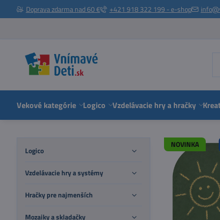
Doprava zdarma nad 60 €
+421 918 322 199 - e-shop
info@
Vekové kategórie
Logico
Vzdelávacie hry a hračky
Kreat
NOVINKA
Logico
Vzdelávacie hry a systémy
Hračky pre najmenších
Mozaiky a skladačky