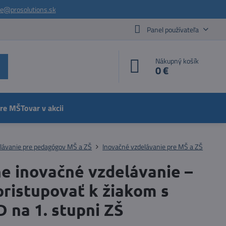
ie@prosolutions.sk
Panel používateľa
Nákupný košík
0 €
pre MŠ
Tovar v akcii
lávanie pre pedagógov MŠ a ZŠ
Inovačné vzdelávanie pre MŠ a ZŠ
ne inovačné vzdelávanie –
pristupovať k žiakom s
 na 1. stupni ZŠ