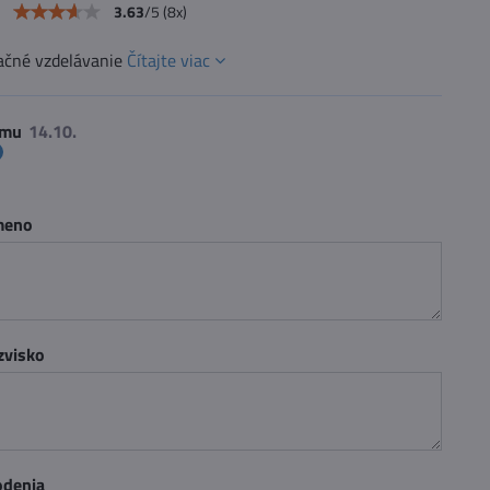
e
3.63
/
5
(
8
x)
vačné vzdelávanie
Čítajte viac
umu
 meno
zvisko
odenia