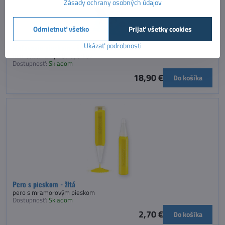
Zásady ochrany osobných údajov
Odmietnuť všetko
Prijať všetky cookies
Ukázať podrobnosti
Maľovanie pieskom - šperky
mini sada na výrobu šperkov
Dostupnosť:
Skladom
18,90 €
Do košíka
Pero s pieskom - žltá
pero s mramorovým pieskom
Dostupnosť:
Skladom
2,70 €
Do košíka