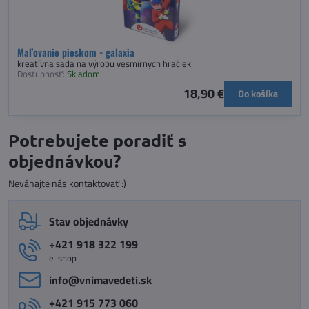
Maľovanie pieskom - galaxia
kreatívna sada na výrobu vesmírnych hračiek
Dostupnosť:
Skladom
18,90 €
Do košíka
Potrebujete poradiť s
objednávkou?
Neváhajte nás kontaktovať :)
Stav objednávky
+421 918 322 199
e-shop
info​@vnimavedeti​.sk
+421 915 773 060