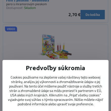
pero s mramorovým pieskom
Dostupnosť:
Skladom
2,70 €
Do košíka
VIDEO
Predvoľby súkromia
Maľovanie pieskom - Princezné, mini sada
kreatívna sada na maľovanie pieskom
Dostupnosť:
Skladom
Cookies používame na zlepšenie vašej návštevy tejto webovej
28,90 €
stránky, analýzu jej výkonnosti a zhromažďovanie údajov o jej
Do košíka
používaní. Na tento účel môžeme použiť nástroje a služby tretích
strán a zhromaždené údaje sa môžu preniesť k partnerom v EÚ,
USA alebo iných krajinách. Kliknutím na „Prijať všetky cookies“
VIDEO
vyjadrujete svoj súhlas s týmto spracovaním. Nižšie môžete nájsť
podrobné informácie alebo upraviť svoje preferencie.