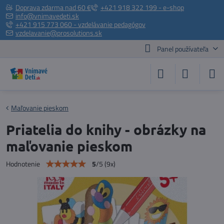
Doprava zdarma nad 60 €
+421 918 322 199 - e-shop
info@vnimavedeti.sk
+421 915 773 060 - vzdelávanie pedagógov
vzdelavanie@prosolutions.sk
Panel používateľa
Maľovanie pieskom
Priatelia do knihy - obrázky na
maľovanie pieskom
5
/
5
(
9
x)
Hodnotenie