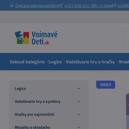
Doprava zdarma nad 60 €
+421 918 322 199 - e-shop
info@
Vekové kategórie
Logico
Vzdelávacie hry a hračky
Kreat
VIDEO
Logico
Vzdelávacie hry a systémy
Hračky pre najmenších
Mozaiky a skladačky