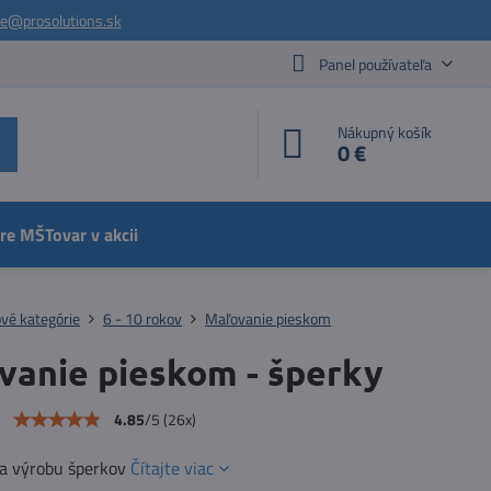
ie@prosolutions.sk
Panel používateľa
Nákupný košík
0 €
pre MŠ
Tovar v akcii
vé kategórie
6 - 10 rokov
Maľovanie pieskom
vanie pieskom - šperky
e
4.85
/
5
(
26
x)
na výrobu šperkov
Čítajte viac