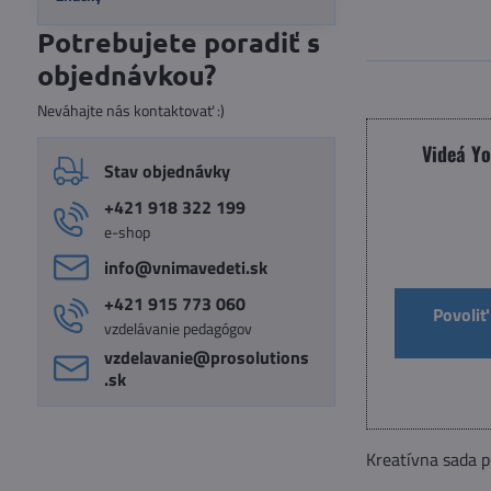
Potrebujete poradiť s
objednávkou?
Neváhajte nás kontaktovať :)
Videá Y
Stav objednávky
+421 918 322 199
e-shop
info​@vnimavedeti​.sk
+421 915 773 060
Povoliť
vzdelávanie pedagógov
vzdelavanie​@prosolutions​
.sk
Kreatívna sada p