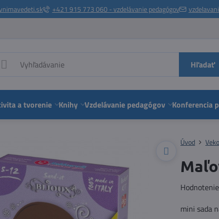
vnimavedeti.sk
+421 915 773 060 - vzdelávanie pedagógov
vzdelavan
Hľadať
ivita a tvorenie
Knihy
Vzdelávanie pedagógov
Konferencia 
Úvod
Veko
Maľo
Hodnoteni
mini sada 