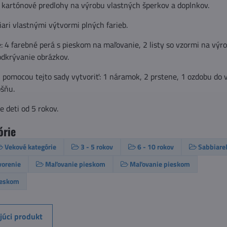
kartónové predlohy na výrobu vlastných šperkov a doplnkov.
iari vlastnými výtvormi plných farieb.
: 4 farebné perá s pieskom na maľovanie, 2 listy so vzormi na výr
odkrývanie obrázkov.
 pomocou tejto sady vytvoriť: 1 náramok, 2 prstene, 1 ozdobu do v
ošňu.
e deti od 5 rokov.
órie
Vekové kategórie
3 - 5 rokov
6 - 10 rokov
Sabbiarel
tvorenie
Maľovanie pieskom
Maľovanie pieskom
ieskom
júci produkt