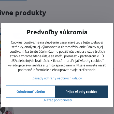
ívne produkty
Masky na maľovanie pieskom
Predvoľby súkromia
VIDEO
vytvorte si masky s mramorovým pieskom
Cookies používame na zlepšenie vašej návštevy tejto webovej
Dostupnosť:
Skladom
stránky, analýzu jej výkonnosti a zhromažďovanie údajov o jej
používaní. Na tento účel môžeme použiť nástroje a služby tretích
strán a zhromaždené údaje sa môžu preniesť k partnerom v EÚ,
USA alebo iných krajinách. Kliknutím na „Prijať všetky cookies“
vyjadrujete svoj súhlas s týmto spracovaním. Nižšie môžete nájsť
podrobné informácie alebo upraviť svoje preferencie.
Zásady ochrany osobných údajov
Čelenky na maľovanie pieskom
vytvorte si čelenky s mramorovým pieskom
Dostupnosť:
Momentálne vypredané
Odmietnuť všetko
Prijať všetky cookies
Ukázať podrobnosti