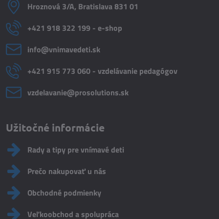
Hroznová 3/A, Bratislava 831 01
+421 918 322 199 - e-shop
info​@vnimavedeti​.sk
+421 915 773 060 - vzdelávanie pedagógov
vzdelavanie​@prosolutions​.sk
Užitočné informácie
Rady a tipy pre vnímavé deti
Prečo nakupovať u nás
Obchodné podmienky
Veľkoobchod a spolupráca