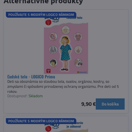
Alternatívne produkty
POUŽÍVAJTE S MODRÝM LOGICO RÁMIKOM
Ľudské telo - LOGICO Primo
Deti sa oboznámia so stavbou tela, svalov, orgánov, kostry, so
zmyslami či spôsobmi prirodzenej ochrany organizmu. Pre deti od 5
rokov.
Dostupnosť:
Skladom
9,90 €
Do košíka
POUŽÍVAJTE S MODRÝM LOGICO RÁMIKOM