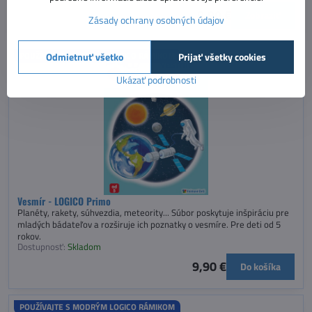
9,90 €
Zobraziť
Zásady ochrany osobných údajov
POUŽÍVAJTE S MODRÝM LOGICO RÁMIKOM
Odmietnuť všetko
Prijať všetky cookies
Ukázať podrobnosti
Vesmír - LOGICO Primo
Planéty, rakety, súhvezdia, meteority... Súbor poskytuje inšpiráciu pre
mladých bádateľov a rozširuje ich poznatky o vesmíre. Pre deti od 5
rokov.
Dostupnosť:
Skladom
9,90 €
Do košíka
POUŽÍVAJTE S MODRÝM LOGICO RÁMIKOM