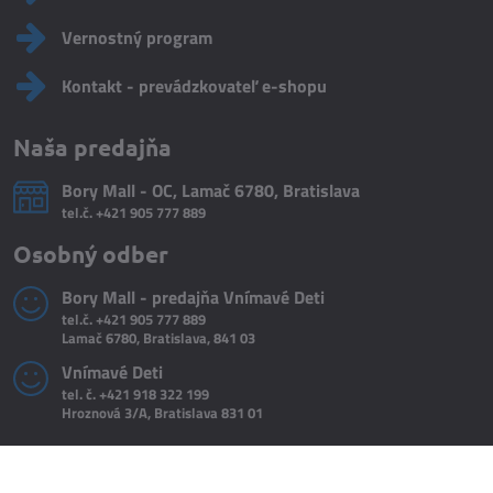
Vernostný program
Kontakt - prevádzkovateľ e-shopu
Naša predajňa
Bory Mall - OC, Lamač 6780, Bratislava
tel.č.
+421 905 777 889
Osobný odber
Bory Mall - predajňa Vnímavé Deti
tel.č.
+421 905 777 889
Lamač 6780, Bratislava, 841 03
Vnímavé Deti
tel. č.
+421 918 322 199
Hroznová 3/A, Bratislava 831 01
©
2026
Copyright
Predvoľby súkromia
Zásady ochrany osobných údajov
Do košíka