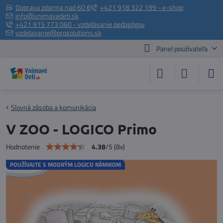
Doprava zdarma nad 60 €
+421 918 322 199 - e-shop
info@vnimavedeti.sk
+421 915 773 060 - vzdelávanie pedagógov
vzdelavanie@prosolutions.sk
Panel používateľa
Slovná zásoba a komunikácia
V ZOO - LOGICO Primo
4.38
/
5
(
8
x)
Hodnotenie
POUŽÍVAJTE S MODRÝM LOGICO RÁMIKOM