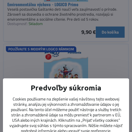
Environmentálna výchova - LOGICO Primo
Veselá postavička Gaštanko deti naučí veľa zaujímavostí o prírode.
Zároveň sa dozvedia o ochrane životného prostredia, rozvíjajú si
environmentálne a sociálne cítenie. Pre deti od 5 rokov.
Dostupnosť:
Skladom
9,90 €
Do košíka
POUŽÍVAJTE S MODRÝM LOGICO RÁMIKOM
Predvoľby súkromia
Cookies používame na zlepšenie vašej návštevy tejto webovej
stránky, analýzu jej výkonnosti a zhromažďovanie údajov o jej
používaní. Na tento účel môžeme použiť nástroje a služby tretích
Povolania - LOGICO Primo
strán a zhromaždené údaje sa môžu preniesť k partnerom v EÚ,
Čím chceš byť? Súbor kariet predstavuje najbežnejšie, ale aj menej
USA alebo iných krajinách. Kliknutím na „Prijať všetky cookies“
frekventované povolania. Dieťa sa dozvedá názvy profesií, ich odev,
vyjadrujete svoj súhlas s týmto spracovaním. Nižšie môžete nájsť
ochranné a pracovné prostriedky. Pre deti od 5 rokov.
Dostupnosť:
Momentálne vypredané
podrobné informácie alebo upraviť svoje preferencie.