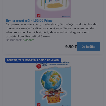
Hry na rozvoj reči - LOGICO Primo
Cez poznatky o zvieratách, predmetoch, či o ročných obdobiach si deti
upevňujú a rozvíjajú aktívnu slovnú zásobu. Súbor nie je len bohatým
zdrojom komunikačných situácií, ale aj vhodným diagnostickým
prostriedkom. Pre deti od 5 rokov.
Dostupnosť:
Skladom
9,90 €
Do košíka
POUŽÍVAJTE S MODRÝM LOGICO RÁMIKOM