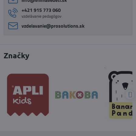
+421 915 773 060
vzdelávanie pedagógov
vzdelavanie​@prosolutions​.sk
Značky