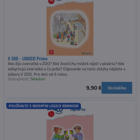
V ZOO - LOGICO Primo
Ako žijú zvieratká v ZOO? Aké živočíchy môžeš nájsť v akváriu? Kde
oddychujú zvieratká a čo jedia? Odpovede na tieto otázky nájdete v
súbory V ZOO. Pre deti od 5 rokov.
Dostupnosť:
Skladom
9,90 €
Do košíka
POUŽÍVAJTE S MODRÝM LOGICO RÁMIKOM