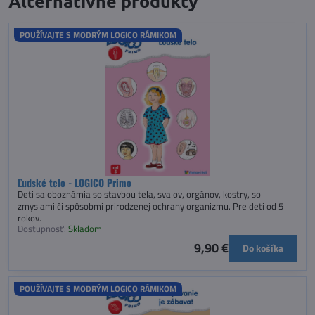
Alternatívne produkty
POUŽÍVAJTE S MODRÝM LOGICO RÁMIKOM
Ľudské telo - LOGICO Primo
Deti sa oboznámia so stavbou tela, svalov, orgánov, kostry, so
zmyslami či spôsobmi prirodzenej ochrany organizmu. Pre deti od 5
rokov.
Dostupnosť:
Skladom
9,90 €
Do košíka
POUŽÍVAJTE S MODRÝM LOGICO RÁMIKOM