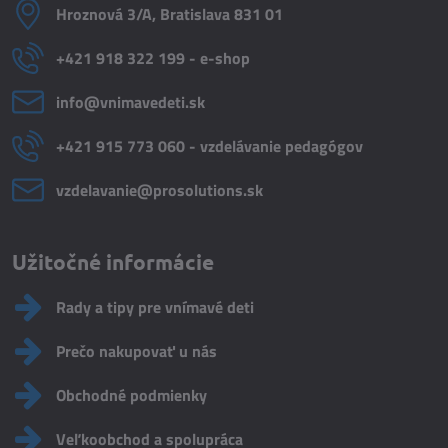
Hroznová 3/A, Bratislava 831 01
+421 918 322 199 - e-shop
info​@vnimavedeti​.sk
+421 915 773 060 - vzdelávanie pedagógov
vzdelavanie​@prosolutions​.sk
Užitočné informácie
Rady a tipy pre vnímavé deti
Prečo nakupovať u nás
Obchodné podmienky
Veľkoobchod a spolupráca