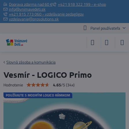
Doprava zdarma nad 60 €
+421 918 322 199 - e-shop
info@vnimavedeti.sk
+421 915 773 060 - vzdelávanie pedagógov
vzdelavanie@prosolutions.sk
Panel používateľa
Slovná zásoba a komunikácia
Vesmír - LOGICO Primo
4.65
/
5
(
34
x)
Hodnotenie
POUŽÍVAJTE S MODRÝM LOGICO RÁMIKOM