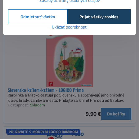
Zásady ochrany osobných údajov
9,90 €
Zobraziť
Odmietnuť všetko
Prijať všetky cookies
POUŽÍVAJTE S MODRÝM LOGICO RÁMIKOM
Ukázať podrobnosti
Slovensko krížom-krážom - LOGICO Primo
Karolinka a Maťko cestujú po Slovensku a spoznávajú jeho prírodné
krásy, hrady, zámky a mestá. Pridajte sa k nim! Pre deti od 5 rokov.
Dostupnosť:
Skladom
9,90 €
Do košíka
POUŽÍVAJTE S MODRÝM LOGICO RÁMIKOM