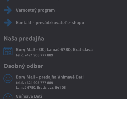
Vernostný program
Kontakt - prevádzkovateľ e-shopu
Naša predajňa
Bory Mall - OC, Lamač 6780, Bratislava
tel.č.
+421 905 777 889
Osobný odber
Bory Mall - predajňa Vnímavé Deti
tel.č.
+421 905 777 889
Lamač 6780, Bratislava, 841 03
Vnímavé Deti
tel. č.
+421 918 322 199
Hroznová 3/A, Bratislava 831 01
Do košíka
©
2026
Copyright
Predvoľby súkromia
Zásady ochrany osobných údajov