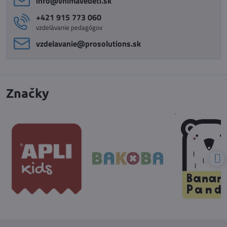
info​@vnimavedeti​.sk
+421 915 773 060
vzdelávanie pedagógov
vzdelavanie​@prosolutions​.sk
Značky