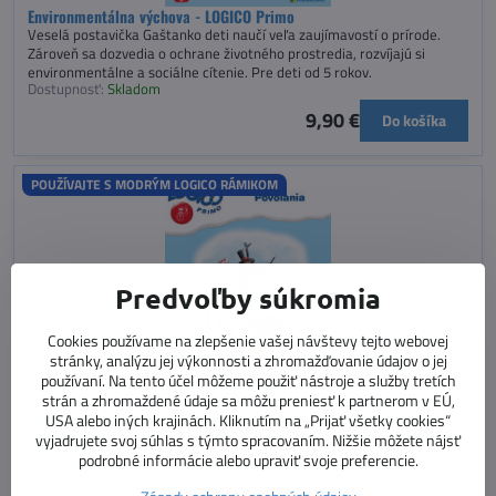
Environmentálna výchova - LOGICO Primo
Veselá postavička Gaštanko deti naučí veľa zaujímavostí o prírode.
Zároveň sa dozvedia o ochrane životného prostredia, rozvíjajú si
environmentálne a sociálne cítenie. Pre deti od 5 rokov.
Dostupnosť:
Skladom
9,90 €
Do košíka
POUŽÍVAJTE S MODRÝM LOGICO RÁMIKOM
Predvoľby súkromia
Cookies používame na zlepšenie vašej návštevy tejto webovej
stránky, analýzu jej výkonnosti a zhromažďovanie údajov o jej
používaní. Na tento účel môžeme použiť nástroje a služby tretích
strán a zhromaždené údaje sa môžu preniesť k partnerom v EÚ,
Povolania - LOGICO Primo
USA alebo iných krajinách. Kliknutím na „Prijať všetky cookies“
Čím chceš byť? Súbor kariet predstavuje najbežnejšie, ale aj menej
vyjadrujete svoj súhlas s týmto spracovaním. Nižšie môžete nájsť
frekventované povolania. Dieťa sa dozvedá názvy profesií, ich odev,
podrobné informácie alebo upraviť svoje preferencie.
ochranné a pracovné prostriedky. Pre deti od 5 rokov.
Dostupnosť:
Momentálne vypredané