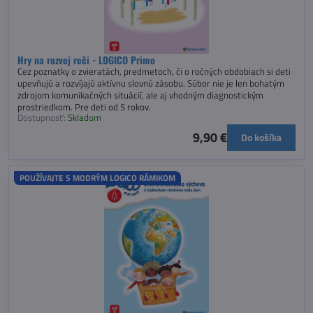
Hry na rozvoj reči - LOGICO Primo
Cez poznatky o zvieratách, predmetoch, či o ročných obdobiach si deti
upevňujú a rozvíjajú aktívnu slovnú zásobu. Súbor nie je len bohatým
zdrojom komunikačných situácií, ale aj vhodným diagnostickým
prostriedkom. Pre deti od 5 rokov.
Dostupnosť:
Skladom
9,90 €
Do košíka
POUŽÍVAJTE S MODRÝM LOGICO RÁMIKOM