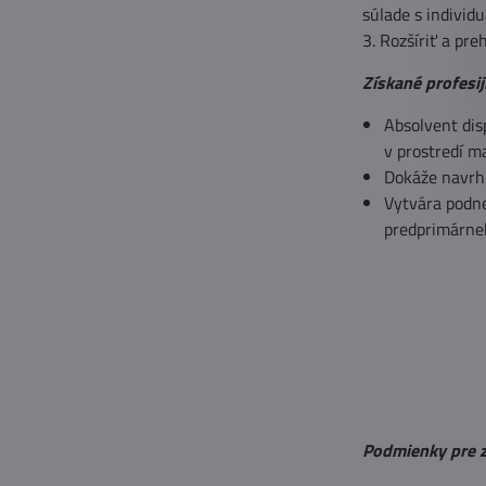
súlade s individ
3. Rozšíriť a pr
Získané profesi
Absolvent dis
v prostredí m
Dokáže navrhn
Vytvára podne
predprimárneh
Podmienky pre z