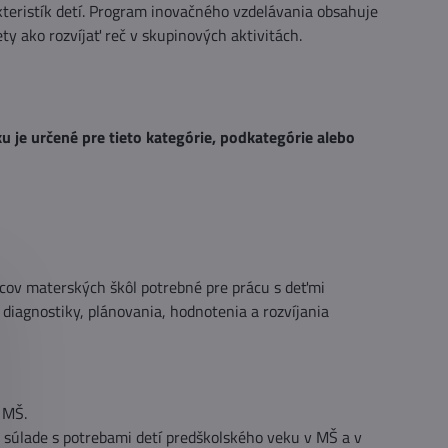
teristík detí. Program inovačného vzdelávania obsahuje
ty ako rozvíjať reč v skupinových aktivitách.
 je určené pre tieto kategórie, podkategórie alebo
cov materských škôl potrebné pre prácu s deťmi
diagnostiky, plánovania, hodnotenia a rozvíjania
 MŠ.
v súlade s potrebami detí predškolského veku v MŠ a v