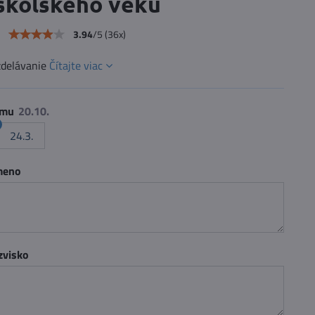
školského veku
e
3.94
/
5
(
36
x)
zdelávanie
Čítajte viac
umu
24.3.
 meno
zvisko