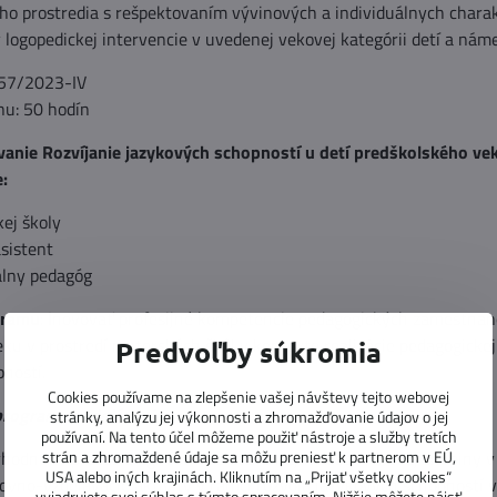
o prostredia s rešpektovaním vývinových a individuálnych charak
 logopedickej intervencie v uvedenej vekovej kategórii detí a náme
 57/2023-IV
hu: 50 hodín
anie Rozvíjanie jazykových schopností u detí predškolského veku
e:
kej školy
sistent
álny pedagóg
gramu
: Inovovať profesijné kompetencie pedagogických zamestnan
ku v prostredí materských škôl v kontexte realizácie pedagogickej 
Predvoľby súkromia
ností.
Cookies používame na zlepšenie vašej návštevy tejto webovej
 programu vzdelávania:
stránky, analýzu jej výkonnosti a zhromažďovanie údajov o jej
používaní. Na tento účel môžeme použiť nástroje a služby tretích
hodnotiť proces diagnostiky dieťaťa najmladšej vekovej skupiny v
strán a zhromaždené údaje sa môžu preniesť k partnerom v EÚ,
USA alebo iných krajinách. Kliknutím na „Prijať všetky cookies“
ovno-vzdelávacie aktivity v rámci rozvoja jazykových schopností 
vyjadrujete svoj súhlas s týmto spracovaním. Nižšie môžete nájsť