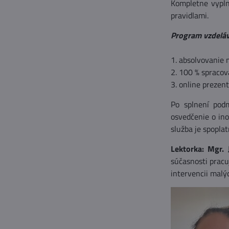
Kompletne vypln
pravidlami.
Program vzdeláv
1. absolvovanie 
2. 100 % spracov
3. online prezen
Po splnení podm
osvedčenie o ino
služba je spopla
Lektorka: Mgr. 
súčasnosti pracu
intervencii malýc