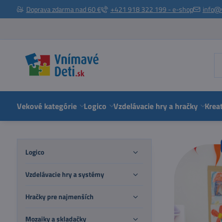
Doprava zdarma nad 60 €
+421 918 322 199 - e-shop
info@
Vekové kategórie
Logico
Vzdelávacie hry a hračky
Kreat
Logico
Vzdelávacie hry a systémy
Hračky pre najmenších
Mozaiky a skladačky