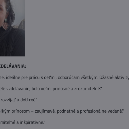
ZDELÁVANIA:
vne, ideálne pre prácu s deťmi, odporúčam všetkým. Úžasné aktivity
lé vzdelávanie, bolo veľmi prínosné a zrozumiteľné."
rozvíjať u detí reč."
eľkým prínosom – zaujímavé, podnetné a profesionálne vedené."
miteľné a inšpiratívne."