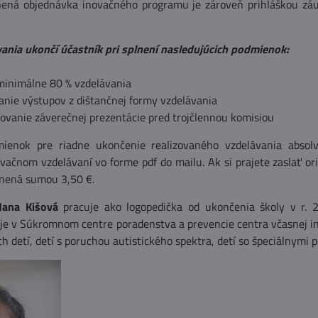
ená objednávka inovačného programu je zároveň prihláškou záu
ania ukončí účastník pri splnení nasledujúcich podmienok:
minimálne 80 % vzdelávania
anie výstupov z dištančnej formy vzdelávania
tovanie záverečnej prezentácie pred trojčlennou komisiou
ienok pre riadne ukončenie realizovaného vzdelávania absolv
vačnom vzdelávaní vo forme pdf do mailu. Ak si prajete zaslať o
tnená sumou 3,50 €.
Jana Kišová
pracuje ako logopedička od ukončenia školy v r. 
je v Súkromnom centre poradenstva a prevencie centra včasnej int
h detí, detí s poruchou autistického spektra, detí so špeciálnymi p