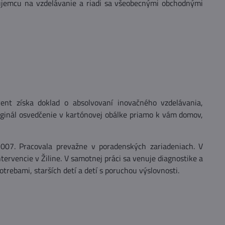
jemcu na vzdelávanie a riadi sa všeobecnými obchodnými
ent získa doklad o absolvovaní inovačného vzdelávania,
riginál osvedčenie v kartónovej obálke priamo k vám domov,
2007. Pracovala prevažne v poradenských zariadeniach. V
ervencie v Žiline. V samotnej práci sa venuje diagnostike a
otrebami, starších detí a detí s poruchou výslovnosti.