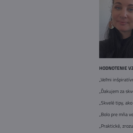
HODNOTENIE V
„Veľmi inšpiratí
„Ďakujem za skve
„Skvelé tipy, ako 
„Bolo pre mňa v
„Praktické, zrozu