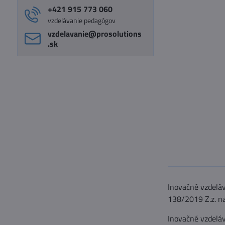
+421 915 773 060
vzdelávanie pedagógov
vzdelavanie​@prosolutions​
.sk
Inovačné vzdeláv
138/2019 Z.z. n
Inovačné vzdeláv