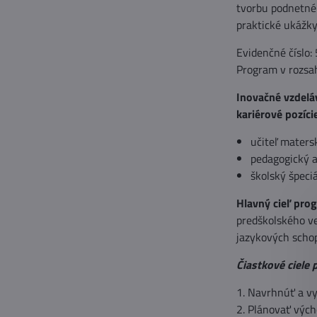
tvorbu podnetnéh
praktické ukážky
Evidenčné číslo:
Program v rozsa
Inovačné vzdeláv
kariérové pozíci
učiteľ maters
pedagogický a
školský špeci
Hlavný cieľ pro
predškolského ve
jazykových schop
Čiastkové ciele
1. Navrhnúť a vy
2. Plánovať vých