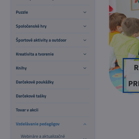
Puzzle
Spoločenské hry
Športové aktivity a outdoor
Kreativita a tvorenie
Knihy
Darčekové poukážky
Darčekové tašky
Tovar v akcii
Vzdelávanie pedagógov
Webináre a aktualizačné