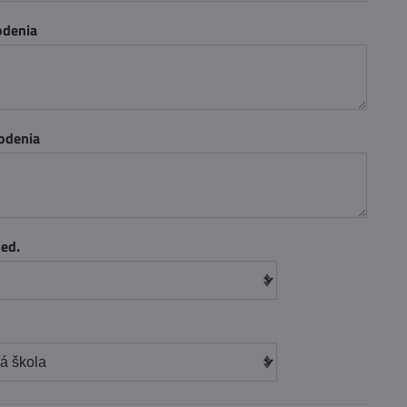
odenia
odenia
ped.