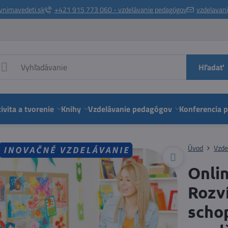
vnimavedeti.sk
+421 915 773 060 - vzdelávanie pedagógov
vzdelavan
Hľadať
ivita a tvorenie
Knihy
Vzdelávanie pedagógov
Konferencia 
Úvod
Vzde
Onlin
Rozv
schop