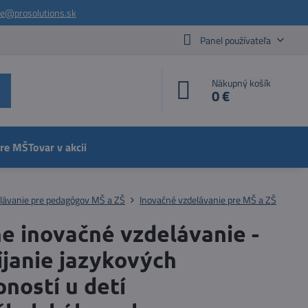
ie@prosolutions.sk
Panel používateľa
Nákupný košík
0 €
pre MŠ
Tovar v akcii
lávanie pre pedagógov MŠ a ZŠ
Inovačné vzdelávanie pre MŠ a ZŠ
e inovačné vzdelávanie -
íjanie jazykových
ností u detí