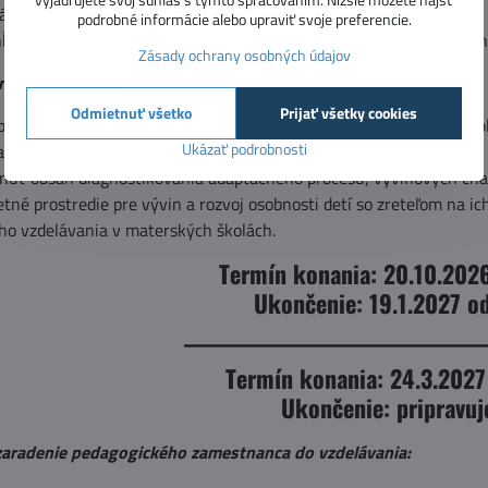
uálnymi potrebami každého dieťaťa.
podrobné informácie alebo upraviť svoje preferencie.
ehĺbiť pedagogické zručnosti v oblasti komunikácie a rozvíjať správ
Zásady ochrany osobných údajov
jné kompetencie:
Odmietnuť všetko
Prijať všetky cookies
ponuje teoretickými vedomosťami a praktickými zručnosťami v obl
Ukázať podrobnosti
aterských škôl, ktoré následne aplikuje do praxe.
úť obsah diagnostikovania adaptačného procesu, vývinových charak
tné prostredie pre vývin a rozvoj osobnosti detí so zreteľom na ic
o vzdelávania v materských školách.
Termín konania: 20.10.202
Ukončenie: 19.1.2027 o
__________________________________
Termín konania: 24.3.2027
Ukončenie: pripravu
aradenie pedagogického zamestnanca do vzdelávania: