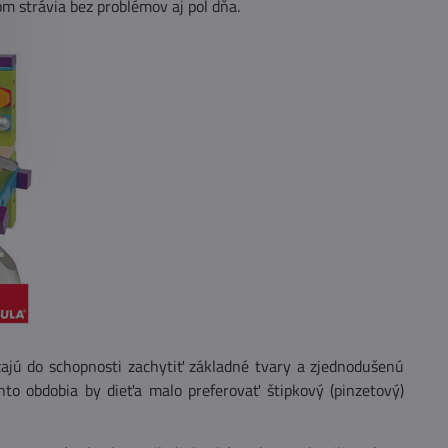
om strávia bez problémov aj pol dňa.
zajú do schopnosti zachytiť základné tvary a zjednodušenú
to obdobia by dieťa malo preferovať štipkový (pinzetový)