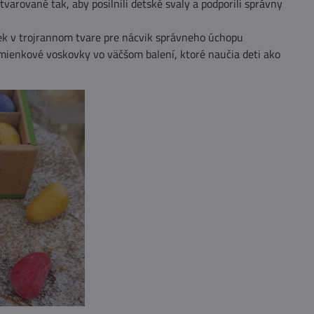
tvarované tak, aby posilnili detské svaly a podporili správny
ek v trojrannom tvare pre nácvik správneho úchopu
mienkové voskovky vo väčšom balení, ktoré naučia deti ako