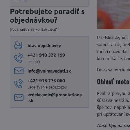
Potrebujete poradiť s
objednávkou?
Neváhajte nás kontaktovať :)
Predškolský vek 
samostatné, pret
Stav objednávky
radu či požiadať
+421 918 322 199
komunikácie, na
e-shop
Dnes sa pozrieme
info​@vnimavedeti​.sk
Oblasť moto
+421 915 773 060
vzdelávanie pedagógov
Kvalita pohybu a
vzdelavanie​@prosolutions​
sústava nestála.
.sk
športov, napríkl
pri upratovaní s
Naše tipy na roz