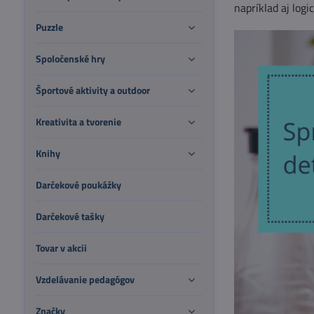
napríklad aj logi
Puzzle
Spoločenské hry
Športové aktivity a outdoor
Kreativita a tvorenie
Knihy
Darčekové poukážky
Darčekové tašky
Tovar v akcii
Vzdelávanie pedagógov
Značky