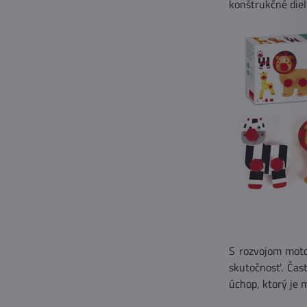
konštrukčné diel
S rozvojom motor
skutočnosť. Čas
úchop, ktorý je 