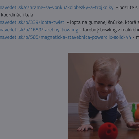
mavedeti.sk/c/hrame-sa-vonku/kolobezky-a-trojkolky
- pozrite s
koordinácii tela
mavedeti.sk/p/339/lopta-twist
- lopta na gumenej šnúrke, ktorá z
mavedeti.sk/p/1689/farebny-bowling
- farebný bowling z mäkkého
mavedeti.sk/p/585/magneticka-stavebnica-powerclix-solid-44
- m