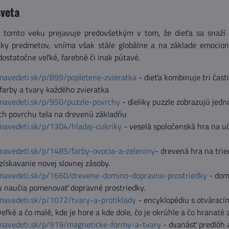
veta
 tomto veku prejavuje predovšetkým v tom, že dieťa sa snaží po
ky predmetov, vníma však stále globálne a na základe emocioná
dostatočne veľké, farebné či inak pútavé.
mavedeti.sk/p/899/popletene-zvieratka
- dieťa kombinuje tri čast
farby a tvary každého zvieratka
mavedeti.sk/p/950/puzzle-povrchy
- dieliky puzzle zobrazujú jedno
ich povrchu tela na drevenú základňu
mavedeti.sk/p/1304/hladaj-cukriky
- veselá spoločenská hra na uče
mavedeti.sk/p/1485/farby-ovocia-a-zeleniny
- drevená hra na trie
ískavanie novej slovnej zásoby.
mavedeti.sk/p/1660/drevene-domino-dopravne-prostriedky
- domi
 naučia pomenovať dopravné prostriedky.
mavedeti.sk/p/1072/tvary-a-protiklady
- encyklopédiu s otváracím
veľké a čo malé, kde je hore a kde dole, čo je okrúhle a čo hranaté 
mavedeti.sk/p/919/magneticke-formy-a-tvary
- dvanásť predlôh 