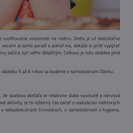
 uvoľňovanie viazanosti na rodinu. Dieťa je už dostatočne
ecami si samo poradí a pokiaľ nie, dokáže si prísť vypýtať
ny začína byť veľmi dôležitým. Celkovo je toto obdobie plné
ov, obdobiu 5 až 6 rokov sa budeme v samostatnom článku.
 že svalstvo dieťaťa je relatívne slabo vyvinuté a nervová
 aktivity. Je to výborný čas začať s realizáciou niektorých
j v sebaobslužných činnostiach, v samostatnosti v hygiene,