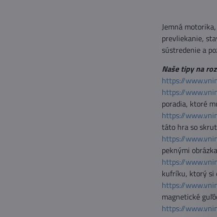
Jemná motorika, 
prevliekanie, st
sústredenie a po
Naše tipy na roz
https://www.vni
https://www.vni
poradia, ktoré 
https://www.vni
táto hra so skru
https://www.vni
peknými obrázkam
https://www.vni
kufríku, ktorý s
https://www.vni
magnetické guľôč
https://www.vni