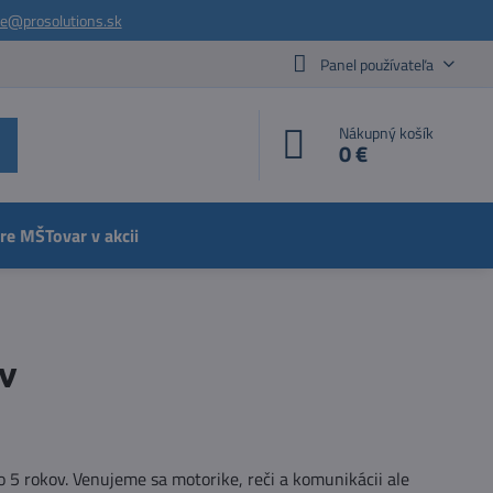
ie@prosolutions.sk
Panel používateľa
Nákupný košík
0 €
pre MŠ
Tovar v akcii
ov
o 5 rokov. Venujeme sa motorike, reči a komunikácii ale