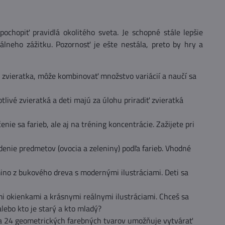
chopiť pravidlá okolitého sveta. Je schopné stále lepšie
lneho zážitku. Pozornosť je ešte nestála, preto by hry a
i zvieratka, môže kombinovať množstvo variácií a naučí sa
tlivé zvieratká a deti majú za úlohu priradiť zvieratká
nie sa farieb, ale aj na tréning koncentrácie. Zažijete pri
denie predmetov (ovocia a zeleniny) podľa farieb. Vhodné
no z bukového dreva s modernými ilustráciami. Deti sa
i okienkami a krásnymi reálnymi ilustráciami. Chceš sa
alebo kto je starý a kto mladý?
a 24 geometrických farebných tvarov umožňuje vytvárať