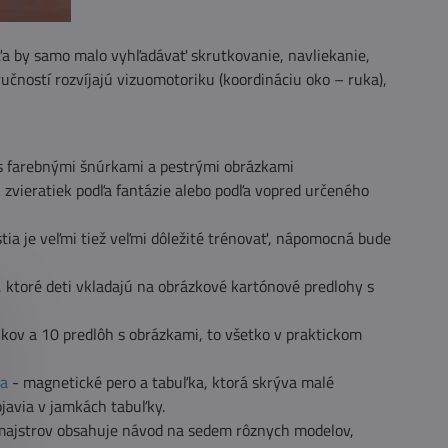
eťa by samo malo vyhľadávať skrutkovanie, navliekanie,
učností rozvíjajú vizuomotoriku (koordináciu oko – ruka),
 s farebnými šnúrkami a pestrými obrázkami
zvieratiek podľa fantázie alebo podľa vopred určeného
tia je veľmi tiež veľmi dôležité trénovať, nápomocná bude
, ktoré deti vkladajú na obrázkové kartónové predlohy s
kov a 10 predlôh s obrázkami, to všetko v praktickom
la
- magnetické pero a tabuľka, ktorá skrýva malé
javia v jamkách tabuľky.
majstrov obsahuje návod na sedem rôznych modelov,