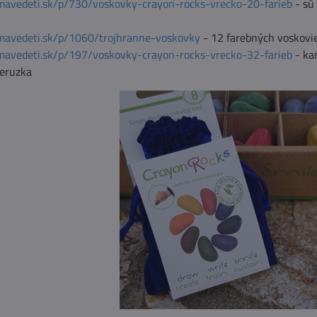
mavedeti.sk/p/730/voskovky-crayon-rocks-vrecko-20-farieb
- sú 
mavedeti.sk/p/1060/trojhranne-voskovky
- 12 farebných voskovi
mavedeti.sk/p/197/voskovky-crayon-rocks-vrecko-32-farieb
- ka
ceruzka