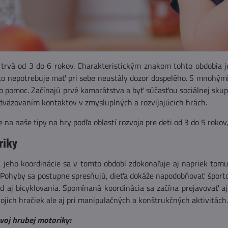
trvá od 3 do 6 rokov. Charakteristickým znakom tohto obdobia je
o nepotrebuje mať pri sebe neustály dozor dospelého. S mnohými v
 o pomoc. Začínajú prvé kamarátstva a byť súčasťou sociálnej skupi
dväzovaním kontaktov v zmysluplných a rozvíjajúcich hrách.
 na naše tipy na hry podľa oblastí rozvoja pre deti od 3 do 5 rok
riky
 jeho koordinácie sa v tomto období zdokonaľuje aj napriek tomu,
 Pohyby sa postupne spresňujú, dieťa dokáže napodobňovať športové
ad aj bicyklovania. Spomínaná koordinácia sa začína prejavovať a
vojich hračiek ale aj pri manipulačných a konštrukčných aktivitách.
voj hrubej motoriky: