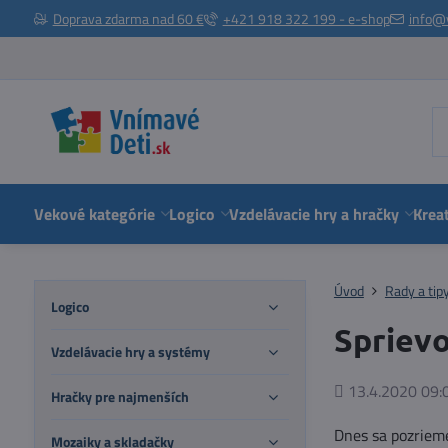
Doprava zdarma nad 60 €
+421 918 322 199 - e-shop
info@
Vekové kategórie
Logico
Vzdelávacie hry a hračky
Kreat
Úvod
Rady a tip
Logico
Sprievo
Vzdelávacie hry a systémy
Pridané
13.4.2020 09:
Hračky pre najmenších
Dnes sa pozrieme
Mozaiky a skladačky