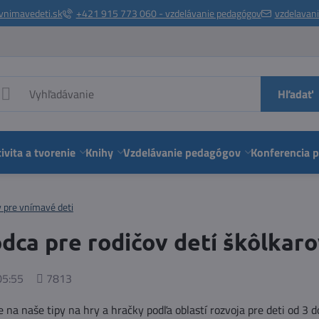
vnimavedeti.sk
+421 915 773 060 - vzdelávanie pedagógov
vzdelavan
Hľadať
ivita a tvorenie
Knihy
Vzdelávanie pedagógov
Konferencia 
y pre vnímavé deti
dca pre rodičov detí škôlkar
Počet
05:55
7813
zobrazení
 na naše tipy na hry a hračky podľa oblastí rozvoja pre deti od 3 d