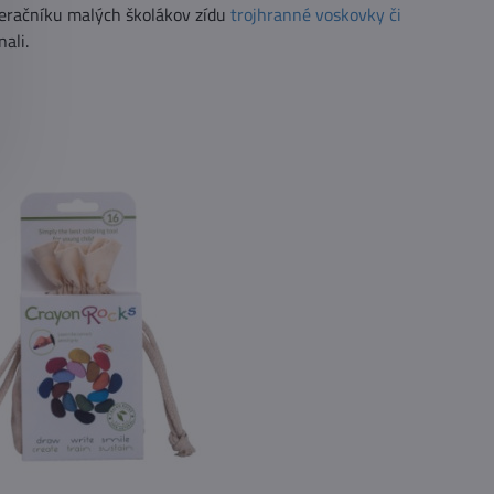
 peračníku malých školákov zídu
trojhranné voskovky či
ali.