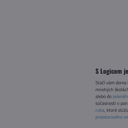
S Logicom je
Stačí vám doma 
mnohých školách
alebo do
zelenéh
súčasnosti v pon
ruka
, ktoré slú
priestorového v