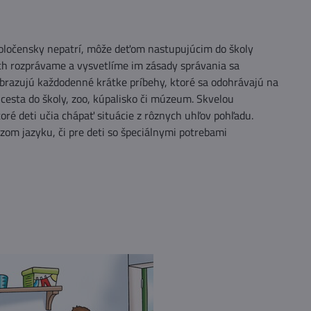
spoločensky nepatrí, môže deťom nastupujúcim do školy
ách rozprávame a vysvetlíme im zásady správania sa
brazujú každodenné krátke príbehy, ktoré sa odohrávajú na
 cesta do školy, zoo, kúpalisko či múzeum. Skvelou
toré deti učia chápať situácie z rôznych uhľov pohľadu.
zom jazyku, či pre deti so špeciálnymi potrebami