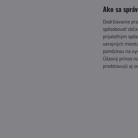
Ako sa správ
Dodržiavanie pra
spôsobovať občas
prijateľným spô
verejných miesta
pomôckou na vys
Úžasný prínos na
predstavujú aj o