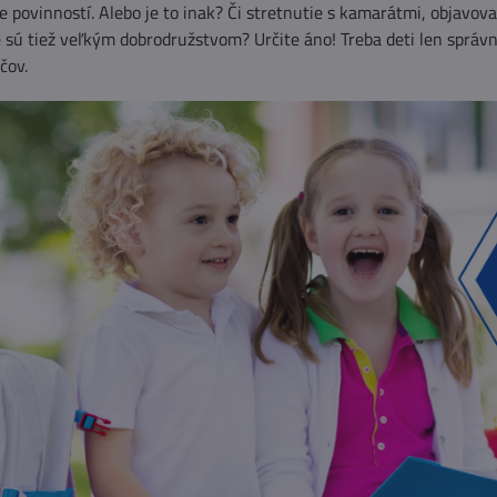
e povinností. Alebo je to inak? Či stretnutie s kamarátmi, objavo
e sú tiež veľkým dobrodružstvom? Určite áno! Treba deti len sprá
čov.