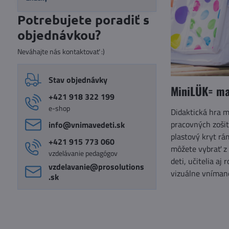
Potrebujete poradiť s
objednávkou?
Neváhajte nás kontaktovať :)
Stav objednávky
MiniLÜK= m
+421 918 322 199
e-shop
Didaktická hra m
pracovných zošito
info​@vnimavedeti​.sk
plastový kryt rám
+421 915 773 060
môžete vybrať z
vzdelávanie pedagógov
deti, učitelia a
vzdelavanie​@prosolutions​
vizuálne vnímane
.sk