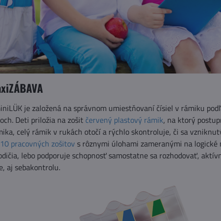
axiZÁBAVA
iniLÜK je založená na správnom umiestňovaní čísiel v rámiku podľa
ch. Deti priložia na zošit
červený plastový rámik
, na ktorý postup
ika, celý rámik v rukách otočí a rýchlo skontroluje, či sa vzniknu
10 pracovných zošitov
s rôznymi úlohami zameranými na logické m
j rodičia, lebo podporuje schopnosť samostatne sa rozhodovať, aktí
, aj sebakontrolu.