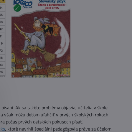
 písaní. Ak sa takéto problémy objavia, učitelia v škole
ičia však môžu deťom uľahčiť v prvých školských rokoch
ra počas prvých detských pokusoch písať.
cks
, ktoré navrhli špeciálni pedagógovia práve za účelom