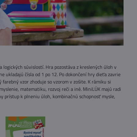
 logických súvislostí. Hra pozostáva z kreslených úloh v
ne ukladajú čísla od 1 po 12. Po dokončení hry dieťa zavrie
tý farebný vzor zhoduje so vzorom v zošite. K rámiku si
yslenie, matematiku, rozvoj reči a iné. MiniLÜK majú radi
vny prístup k plneniu úloh, kombinačnú schopnosť mysle,