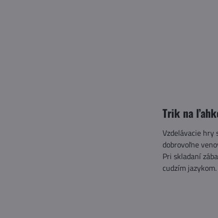
Trik na ľahk
Vzdelávacie hry 
dobrovoľne veno
Pri skladaní záb
cudzím jazykom. 