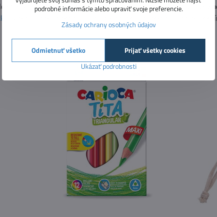
lov na prstoch tak, aby podporili správny úchop. Okrem nich sa v
podrobné informácie alebo upraviť svoje preferencie.
čky
, ktoré sú dostatočne hrubé, aby deťom úchop neustále pripomín
Zásady ochrany osobných údajov
Odmietnuť všetko
Prijať všetky cookies
Ukázať podrobnosti