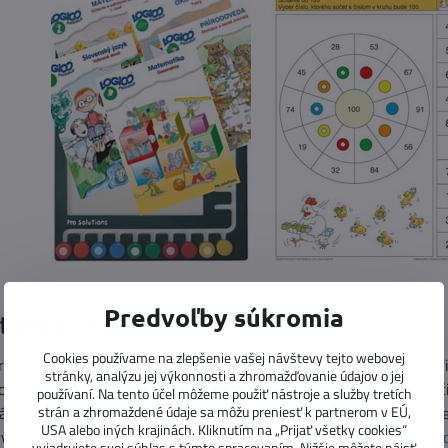
Predvoľby súkromia
ť pekne písať?
Cookies používame na zlepšenie vašej návštevy tejto webovej
y sú závislé od viacerých faktorov. Sú deti, ktoré majú ťažkosti pri
stránky, analýzu jej výkonnosti a zhromažďovanie údajov o jej
čov upozorniť a poradiť, na koho sa obrátiť v prípade potreby. Rod
používaní. Na tento účel môžeme použiť nástroje a služby tretích
rávneho úchopu, ktorý je nevyhnutným predpokladom pri držaní pe
strán a zhromaždené údaje sa môžu preniesť k partnerom v EÚ,
USA alebo iných krajinách. Kliknutím na „Prijať všetky cookies“
rvých čiaročiek pomôžu so správnym úchopom
voskovky Crayon Ro
vyjadrujete svoj súhlas s týmto spracovaním. Nižšie môžete nájsť