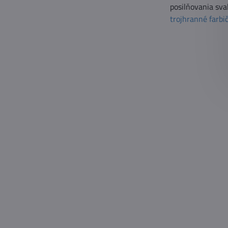
posilňovania sva
trojhranné farbi