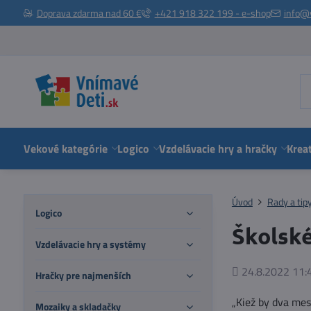
Doprava zdarma nad 60 €
+421 918 322 199 - e-shop
info@
Vekové kategórie
Logico
Vzdelávacie hry a hračky
Kreat
Úvod
Rady a tip
Logico
Školské
Vzdelávacie hry a systémy
Pridané
24.8.2022 11:
Hračky pre najmenších
„Kiež by dva mes
Mozaiky a skladačky