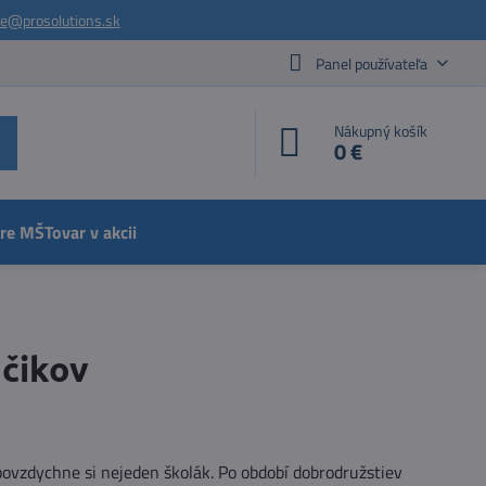
ie@prosolutions.sk
Panel používateľa
Nákupný košík
0 €
pre MŠ
Tovar v akcii
áčikov
povzdychne si nejeden školák. Po období dobrodružstiev