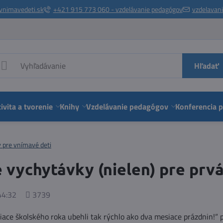
vnimavedeti.sk
+421 915 773 060 - vzdelávanie pedagógov
vzdelavan
Hľadať
ivita a tvorenie
Knihy
Vzdelávanie pedagógov
Konferencia 
y pre vnímavé deti
 vychytávky (nielen) pre prv
Počet
44:32
3739
zobrazení
iace školského roka ubehli tak rýchlo ako dva mesiace prázdnin!“ 