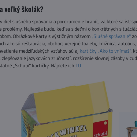
a veľký školák?
vidiel slušného správania a porozumenie hraníc, za ktoré sa ísť 
 problémy. Najlepšie bude, keď sa s deťmi o konkrétnych situáci
sobom. Obrázkové karty s výstižným názvom
„Slušné správanie"
zo
ch ako sú reštaurácia, obchod, verejné toalety, knižnica, autobus,
vetlenie medziľudských vzťahov sú aj
kartičky „Ako to vnímaš"
, k
 zlepšovanie jazykových zručností, rozšírenie slovnej zásoby v cud
statné „Schubi" kartičky. Nájdete ich
TU
.