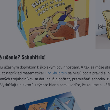
é učenie? Schubitrix!
sú úžasným doplnkom k školským povinnostiam. A tak sa môže stať,
vať napríklad matematike!
Hry Shubitrix
sa hrajú podľa pravidiel 
avných trojuholníkov sa deti naučia počítať, premieňať jednotky, zl
Vyskúšajte niektorú z týchto hier a sami uvidíte, že zaujme aj váš