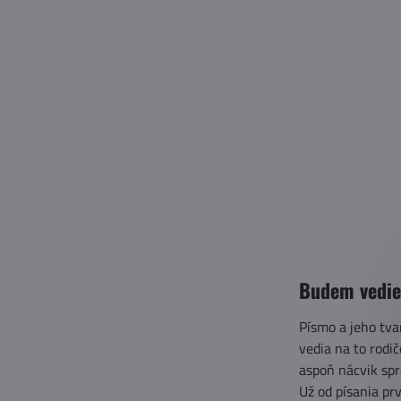
Budem vedie
Písmo a jeho tvar
vedia na to rodi
aspoň nácvik sp
Už od písania p