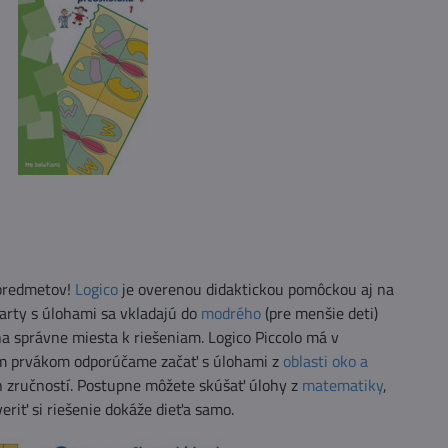
 predmetov!
Logico
je overenou didaktickou pomôckou aj na
rty s úlohami sa vkladajú do
modrého
(pre menšie deti)
a správne miesta k riešeniam. Logico Piccolo má v
cim prvákom odporúčame začať s úlohami z
oblasti oko a
ch zručností. Postupne môžete skúšať úlohy z
matematiky
,
eriť si riešenie dokáže dieťa samo.