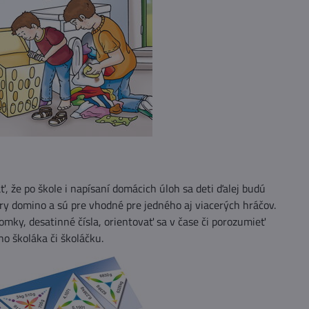
 že po škole i napísaní domácich úloh sa deti ďalej budú
hry domino a sú pre vhodné pre jedného aj viacerých hráčov.
omky, desatinné čísla, orientovať sa v čase či porozumieť
ho školáka či školáčku.