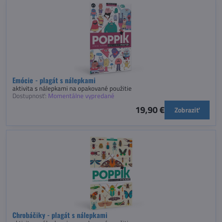
Emócie - plagát s nálepkami
aktivita s nálepkami na opakované použitie
Dostupnosť:
Momentálne vypredané
19,90 €
Zobraziť
Chrobáčiky - plagát s nálepkami