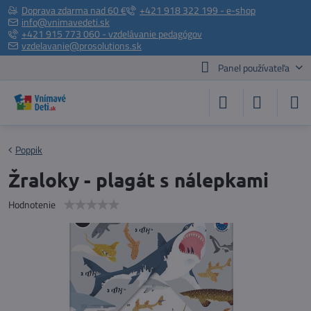
Doprava zdarma nad 60 €
+421 918 322 199 - e-shop
info@vnimavedeti.sk
+421 915 773 060 - vzdelávanie pedagógov
vzdelavanie@prosolutions.sk
Panel používateľa
Poppik
Žraloky - plagát s nálepkami
Hodnotenie