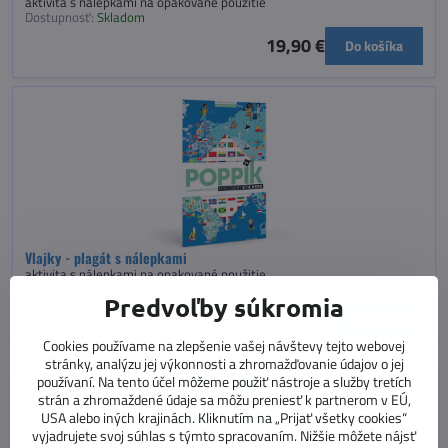
aktivita s nálepkami na opakované použitie
Dostupnosť:
Skladom
19,90 €
Do košíka
Vlajky - plagát s nálepkami
aktivita s nálepkami na opakované použitie
Dostupnosť:
Momentálne vypredané
Predvoľby súkromia
19,90 €
Zobraziť
Cookies používame na zlepšenie vašej návštevy tejto webovej
stránky, analýzu jej výkonnosti a zhromažďovanie údajov o jej
používaní. Na tento účel môžeme použiť nástroje a služby tretích
strán a zhromaždené údaje sa môžu preniesť k partnerom v EÚ,
USA alebo iných krajinách. Kliknutím na „Prijať všetky cookies“
vyjadrujete svoj súhlas s týmto spracovaním. Nižšie môžete nájsť