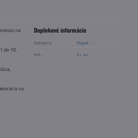
Doplnkové informácie
 miesto na
Kategória:
Poppik
1 do 10,
Vek:
3+
,
4+
tácia,
dekorácia na