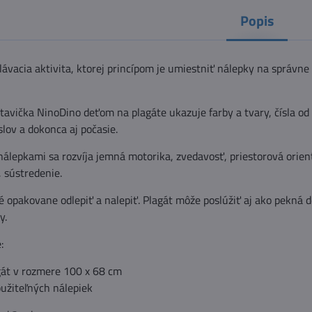
Popis
lávacia aktivita, ktorej princípom je umiestniť nálepky na správne
avička NinoDino deťom na plagáte ukazuje farby a tvary, čísla od 
lov a dokonca aj počasie.
 nálepkami sa rozvíja jemná motorika, zvedavosť, priestorová orien
, sústredenie.
 opakovane odlepiť a nalepiť. Plagát môže poslúžiť aj ako pekná 
y.
:
gát v rozmere 100 x 68 cm
užiteľných nálepiek