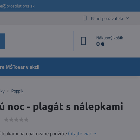
ie@prosolutions.sk
Panel používateľa
Nákupný košík
0 €
pre MŠ
Tovar v akcii
čky
Poppik
 noc - plagát s nálepkami
e
nálepkami na opakované použitie
Čítajte viac