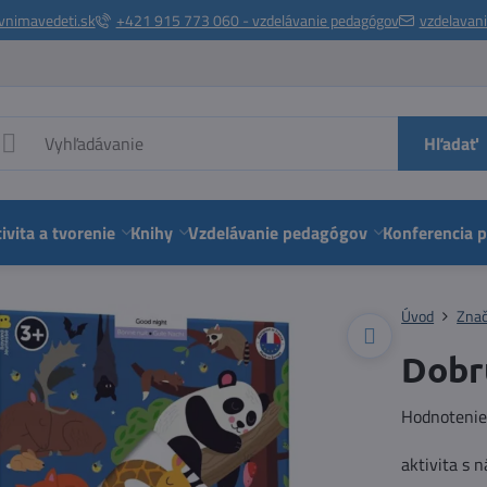
vnimavedeti.sk
+421 915 773 060 - vzdelávanie pedagógov
vzdelavan
Hľadať
ivita a tvorenie
Knihy
Vzdelávanie pedagógov
Konferencia 
Úvod
Zna
Dobrú
Hodnoteni
aktivita s 