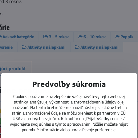
od 3 rokov.
k.
órie
Vekové kategórie
3 - 5 rokov
6 - 10 rokov
Poppik
tvorenie
Aktivity s nálepkami
Aktivity s nálepkami
júci produkt
Predvoľby súkromia
ívne produkty
Cookies používame na zlepšenie vašej návštevy tejto webovej
stránky, analýzu jej výkonnosti a zhromažďovanie údajov o jej
používaní. Na tento účel môžeme použiť nástroje a služby tretích
Malí dinosauri - plagát s nálepkami
strán a zhromaždené údaje sa môžu preniesť k partnerom v EÚ,
aktivita s nálepkami na opakované použitie
USA alebo iných krajinách. Kliknutím na „Prijať všetky cookies“
Dostupnosť:
Skladom
vyjadrujete svoj súhlas s týmto spracovaním. Nižšie môžete nájsť
podrobné informácie alebo upraviť svoje preferencie.