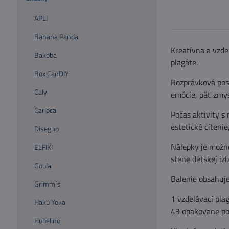
APLI
Banana Panda
Kreatívna a vzde
Bakoba
plagáte.
Box CanDIY
Rozprávková post
Caly
emócie, päť zmys
Carioca
Počas aktivity s
estetické cítenie
Disegno
Nálepky je možné
ELFIKI
stene detskej izb
Goula
Balenie obsahuje
Grimm´s
1 vzdelávací pla
Haku Yoka
43 opakovane po
Hubelino