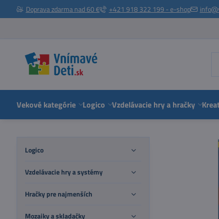
Doprava zdarma nad 60 €
+421 918 322 199 - e-shop
info@
Vekové kategórie
Logico
Vzdelávacie hry a hračky
Kreat
Logico
Vzdelávacie hry a systémy
Hračky pre najmenších
Mozaiky a skladačky