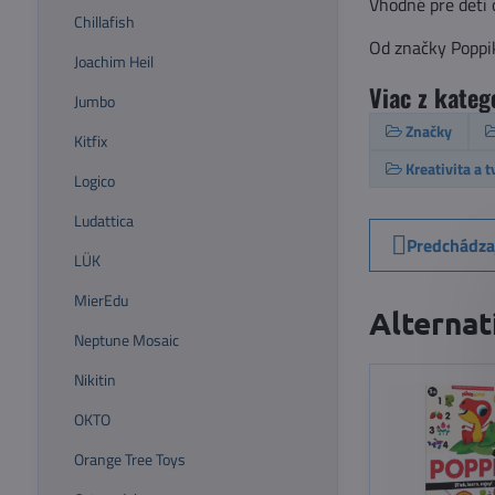
Vhodné pre deti 
Chillafish
Od značky Poppi
Joachim Heil
Viac z kateg
Jumbo
Značky
Kitfix
Kreativita a 
Logico
Ludattica
Predchádza
LÜK
MierEdu
Alternat
Neptune Mosaic
Nikitin
OKTO
Orange Tree Toys