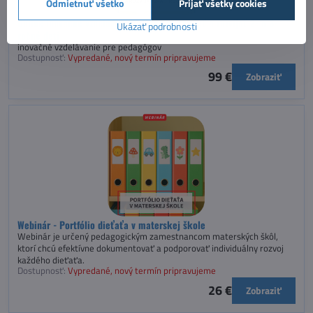
Odmietnuť všetko
Prijať všetky cookies
Online inovačné vzdelávanie - Ako porozumieť a rozvíjať 2- a 3-
Ukázať podrobnosti
ročné deti
inovačné vzdelávanie pre pedagógov
Dostupnosť:
Vypredané, nový termín pripravujeme
99 €
Zobraziť
Webinár - Portfólio dieťaťa v materskej škole
Webinár je určený pedagogickým zamestnancom materských škôl,
ktorí chcú efektívne dokumentovať a podporovať individuálny rozvoj
každého dieťaťa.
Dostupnosť:
Vypredané, nový termín pripravujeme
26 €
Zobraziť