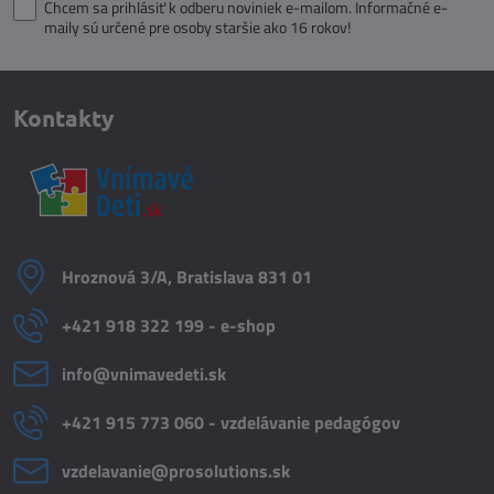
Chcem sa prihlásiť k odberu noviniek e-mailom. Informačné e-
maily sú určené pre osoby staršie ako 16 rokov!
Kontakty
Hroznová 3/A, Bratislava 831 01
+421 918 322 199 - e-shop
info​@vnimavedeti​.sk
+421 915 773 060 - vzdelávanie pedagógov
vzdelavanie​@prosolutions​.sk