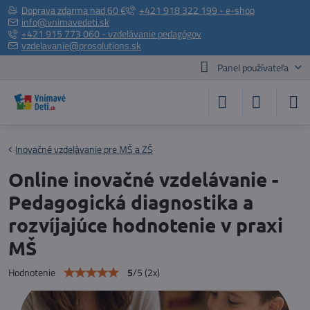
Doprava zdarma nad 60 €
+421 918 322 199 - e-shop
info@vnimavedeti.sk
+421 915 773 060 - vzdelávanie pedagógov
vzdelavanie@prosolutions.sk
Panel používateľa
Inovačné vzdelávanie pre MŠ a ZŠ
Online inovačné vzdelávanie -
Pedagogická diagnostika a
rozvíjajúce hodnotenie v praxi
MŠ
5
/
5
(
2
x)
Hodnotenie