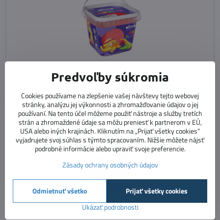
Modelovacia hmota OKTO 910 ml, červená
Predvoľby súkromia
červená modelovacia hmota
Dostupnosť:
Momentálne vypredané
9,90 €
Zobraziť
Cookies používame na zlepšenie vašej návštevy tejto webovej
stránky, analýzu jej výkonnosti a zhromažďovanie údajov o jej
používaní. Na tento účel môžeme použiť nástroje a služby tretích
strán a zhromaždené údaje sa môžu preniesť k partnerom v EÚ,
USA alebo iných krajinách. Kliknutím na „Prijať všetky cookies“
vyjadrujete svoj súhlas s týmto spracovaním. Nižšie môžete nájsť
podrobné informácie alebo upraviť svoje preferencie.
Zásady ochrany osobných údajov
Odmietnuť všetko
Prijať všetky cookies
Modelovacia hmota OKTO 910 ml, fialová
Ukázať podrobnosti
fialová modelovacia hmota
Dostupnosť:
Skladom