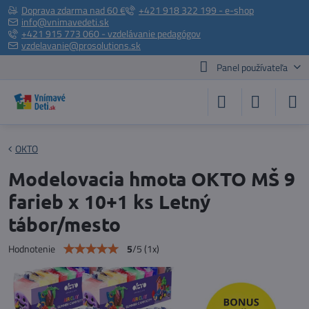
Doprava zdarma nad 60 €
+421 918 322 199 - e-shop
info@vnimavedeti.sk
+421 915 773 060 - vzdelávanie pedagógov
vzdelavanie@prosolutions.sk
Panel používateľa
OKTO
Modelovacia hmota OKTO MŠ 9
farieb x 10+1 ks Letný
tábor/mesto
5
/
5
(
1
x)
Hodnotenie