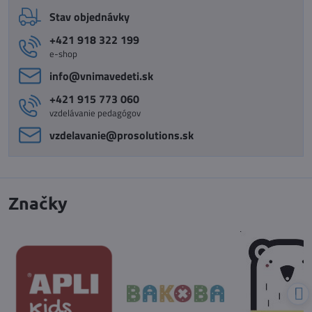
Stav objednávky
+421 918 322 199
e-shop
info​@vnimavedeti​.sk
+421 915 773 060
vzdelávanie pedagógov
vzdelavanie​@prosolutions​.sk
Značky