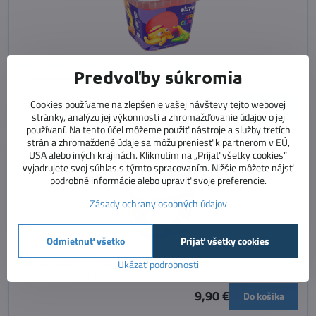
Modelovacia hmota OKTO 910 ml, červená
Predvoľby súkromia
červená modelovacia hmota
Dostupnosť:
Momentálne vypredané
Cookies používame na zlepšenie vašej návštevy tejto webovej
9,90 €
Zobraziť
stránky, analýzu jej výkonnosti a zhromažďovanie údajov o jej
používaní. Na tento účel môžeme použiť nástroje a služby tretích
strán a zhromaždené údaje sa môžu preniesť k partnerom v EÚ,
USA alebo iných krajinách. Kliknutím na „Prijať všetky cookies“
vyjadrujete svoj súhlas s týmto spracovaním. Nižšie môžete nájsť
podrobné informácie alebo upraviť svoje preferencie.
Zásady ochrany osobných údajov
Odmietnuť všetko
Prijať všetky cookies
Modelovacia hmota OKTO 910 ml, biela
Ukázať podrobnosti
biela modelovacia hmota
Dostupnosť:
Skladom
9,90 €
Do košíka