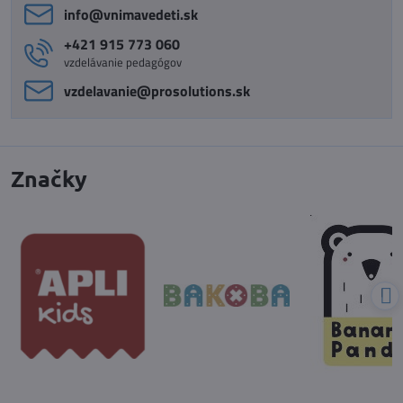
info​@vnimavedeti​.sk
+421 915 773 060
vzdelávanie pedagógov
vzdelavanie​@prosolutions​.sk
Značky