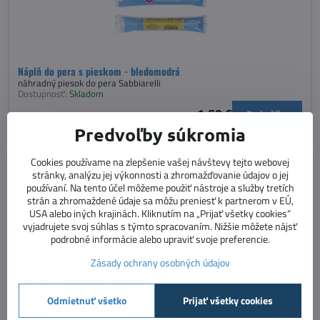
Náplň do pera s pieskom - bledomodrá
náhradný piesok do pera Sabbiarelli
Dostupnosť:
Skladom
1,50 €
Do košíka
Predvoľby súkromia
Cookies používame na zlepšenie vašej návštevy tejto webovej
stránky, analýzu jej výkonnosti a zhromažďovanie údajov o jej
používaní. Na tento účel môžeme použiť nástroje a služby tretích
strán a zhromaždené údaje sa môžu preniesť k partnerom v EÚ,
USA alebo iných krajinách. Kliknutím na „Prijať všetky cookies“
vyjadrujete svoj súhlas s týmto spracovaním. Nižšie môžete nájsť
podrobné informácie alebo upraviť svoje preferencie.
Zásady ochrany osobných údajov
Náplň do pera s pieskom - ružová
náhradný piesok do pera Sabbiarelli
Dostupnosť:
Skladom
Odmietnuť všetko
Prijať všetky cookies
1,50 €
Do košíka