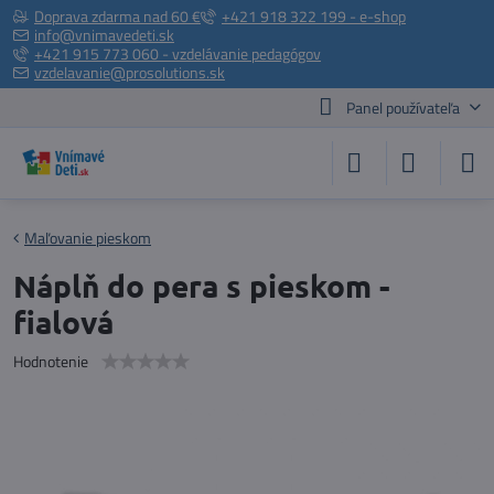
Doprava zdarma nad 60 €
+421 918 322 199 - e-shop
info@vnimavedeti.sk
+421 915 773 060 - vzdelávanie pedagógov
vzdelavanie@prosolutions.sk
Panel používateľa
Maľovanie pieskom
Náplň do pera s pieskom -
fialová
Hodnotenie