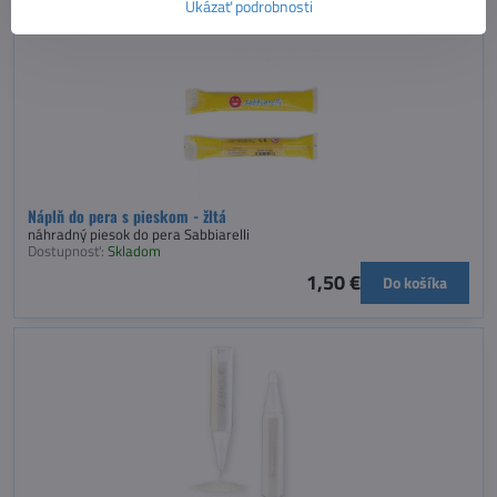
Ukázať podrobnosti
Náplň do pera s pieskom - žltá
náhradný piesok do pera Sabbiarelli
Dostupnosť:
Skladom
1,50 €
Do košíka