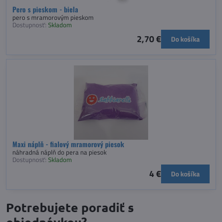
Pero s pieskom - biela
pero s mramorovým pieskom
Dostupnosť:
Skladom
2,70 €
Do košíka
Maxi náplň - fialový mramorový piesok
náhradná náplň do pera na piesok
Dostupnosť:
Skladom
4 €
Do košíka
Potrebujete poradiť s
objednávkou?