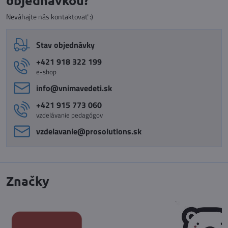
Neváhajte nás kontaktovať :)
Stav objednávky
+421 918 322 199
e-shop
info​@vnimavedeti​.sk
+421 915 773 060
vzdelávanie pedagógov
vzdelavanie​@prosolutions​.sk
Značky