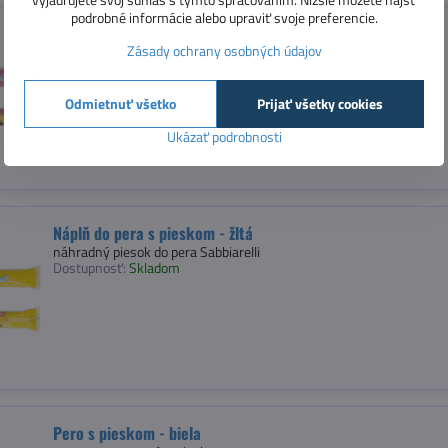
podrobné informácie alebo upraviť svoje preferencie.
Náplň do pera s pieskom - ružová
Zásady ochrany osobných údajov
náhradný piesok do pera Sabbiarelli
Dostupnosť:
Skladom
Odmietnuť všetko
Prijať všetky cookies
Ukázať podrobnosti
Náplň do pera s pieskom - žltá
náhradný piesok do pera Sabbiarelli
Dostupnosť:
Skladom
Pero s pieskom - biela