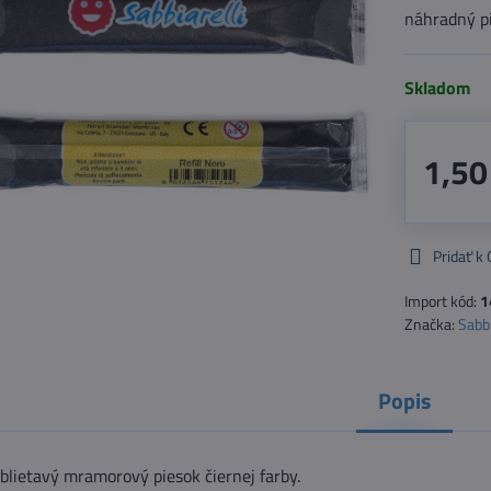
náhradný pi
Skladom
1,50
Pridať k
Import kód:
1
Značka:
Sabbi
Popis
rblietavý mramorový piesok čiernej farby.