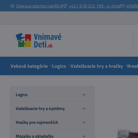
Doprava zdarma nad 60 €
+421 918 322 199 - e-shop
info@
Vekové kategórie
Logico
Vzdelávacie hry a hračky
Kreat
Logico
Vzdelávacie hry a systémy
Hračky pre najmenších
Mozaiky a skladačky