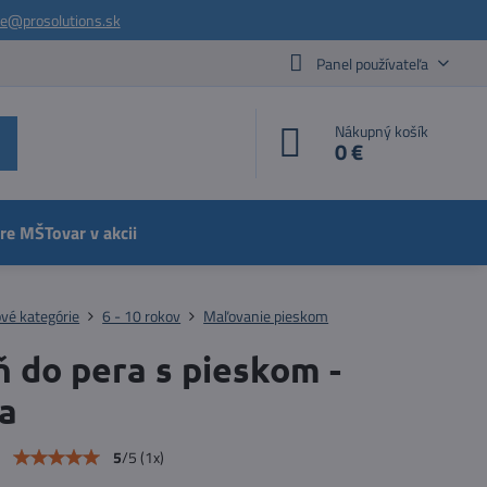
ie@prosolutions.sk
Panel používateľa
Nákupný košík
0 €
pre MŠ
Tovar v akcii
vé kategórie
6 - 10 rokov
Maľovanie pieskom
 do pera s pieskom -
na
e
5
/
5
(
1
x)