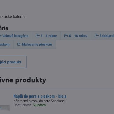
ktické balenie!
órie
Vekové kategórie
3 - 5 rokov
6 - 10 rokov
Sabbiarel
ieskom
Maľovanie pieskom
júci produkt
ívne produkty
Náplň do pera s pieskom - biela
náhradný piesok do pera Sabbiarelli
Dostupnosť:
Skladom