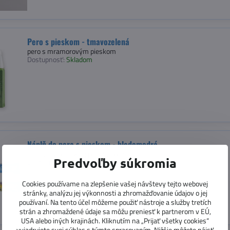
Pero s pieskom - tmavozelená
pero s mramorovým pieskom
Dostupnosť:
Skladom
Náplň do pera s pieskom - bledomodrá
náhradný piesok do pera Sabbiarelli
Predvoľby súkromia
Dostupnosť:
Skladom
Cookies používame na zlepšenie vašej návštevy tejto webovej
stránky, analýzu jej výkonnosti a zhromažďovanie údajov o jej
používaní. Na tento účel môžeme použiť nástroje a služby tretích
strán a zhromaždené údaje sa môžu preniesť k partnerom v EÚ,
USA alebo iných krajinách. Kliknutím na „Prijať všetky cookies“
vyjadrujete svoj súhlas s týmto spracovaním. Nižšie môžete nájsť