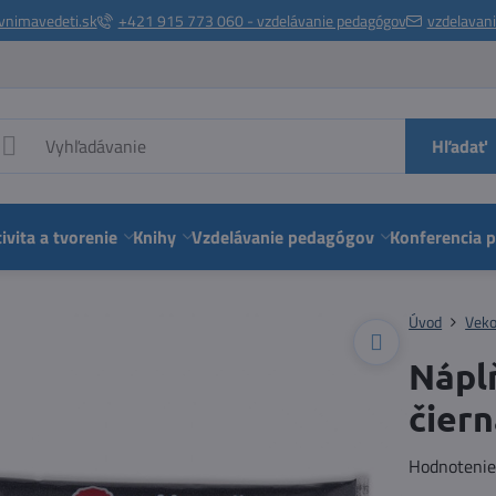
vnimavedeti.sk
+421 915 773 060 - vzdelávanie pedagógov
vzdelavan
Hľadať
ivita a tvorenie
Knihy
Vzdelávanie pedagógov
Konferencia 
Úvod
Veko
Náplň
čier
Hodnoteni