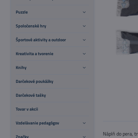
Puzzle
Spoločenské hry
Športové aktivity a outdoor
Kreativita a tvorenie
Knihy
Darčekové poukážky
Darčekové tašky
Tovar v akcii
Vzdelávanie pedagógov
Náplň do pera, t
Značky