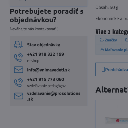
Obsah: 50 g
Potrebujete poradiť s
objednávkou?
Ekonomické a pra
Neváhajte nás kontaktovať :)
Viac z kateg
Značky
Stav objednávky
Maľovanie p
+421 918 322 199
e-shop
Predchádza
info​@vnimavedeti​.sk
+421 915 773 060
vzdelávanie pedagógov
Alternat
vzdelavanie​@prosolutions​
.sk