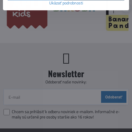
Ukázať podrobnosti
Newsletter
Odoberať naše novinky:
Odoberať
Chcem sa prihlásiť k odberu noviniek e-mailom. Informačné e-
maily sú určené pre osoby staršie ako 16 rokov!