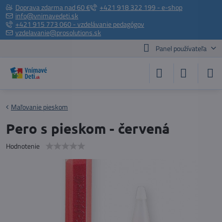
Doprava zdarma nad 60 €
+421 918 322 199 - e-shop
info@vnimavedeti.sk
+421 915 773 060 - vzdelávanie pedagógov
vzdelavanie@prosolutions.sk
Panel používateľa
Maľovanie pieskom
Pero s pieskom - červená
Hodnotenie