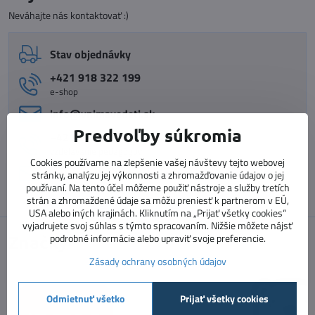
Neváhajte nás kontaktovať :)
Stav objednávky
+421 918 322 199
e-shop
info​@vnimavedeti​.sk
Predvoľby súkromia
+421 915 773 060
vzdelávanie pedagógov
Cookies používame na zlepšenie vašej návštevy tejto webovej
vzdelavanie​@prosolutions​.sk
stránky, analýzu jej výkonnosti a zhromažďovanie údajov o jej
používaní. Na tento účel môžeme použiť nástroje a služby tretích
strán a zhromaždené údaje sa môžu preniesť k partnerom v EÚ,
USA alebo iných krajinách. Kliknutím na „Prijať všetky cookies“
vyjadrujete svoj súhlas s týmto spracovaním. Nižšie môžete nájsť
podrobné informácie alebo upraviť svoje preferencie.
Značky
Zásady ochrany osobných údajov
Odmietnuť všetko
Prijať všetky cookies