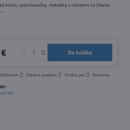
ská kniha, vystrihovačka, metodika s námetmi na čítanie
 €
Do košíka
 Obľúbeným
Otázka k produktu
Strážny pes
Doručenia
881
avé deti