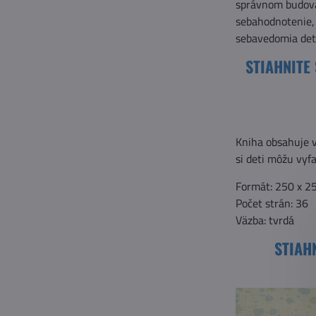
správnom budovan
sebahodnotenie, 
sebavedomia det
STIAHNITE
Kniha obsahuje v
si deti môžu vyfa
Formát: 250 x 
Počet strán: 36
Väzba: tvrdá
STIAH