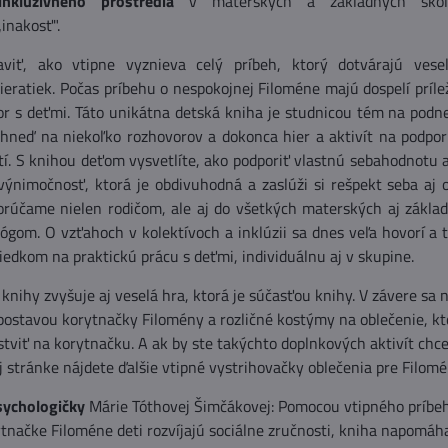
nkluzívneho prostredia
v materských a základných ško
inakosť".
aviť, ako vtipne vyznieva celý príbeh, ktorý dotvárajú vesel
ieratiek. Počas príbehu o nespokojnej Filoméne majú dospelí príle
r s deťmi. Táto unikátna detská kniha je studnicou tém na podne
 hneď na niekoľko rozhovorov a dokonca hier a aktivít na podpo
í. S knihou deťom vysvetlíte, ako podporiť vlastnú sebahodnotu a
výnimočnosť, ktorá je obdivuhodná a zaslúži si rešpekt seba aj o
orúčame nielen rodičom, ale aj do všetkých materských aj základ
gom. O vzťahoch v kolektívoch a inklúzii sa dnes veľa hovorí a t
edkom na praktickú prácu s deťmi, individuálnu aj v skupine.
knihy zvyšuje aj veselá hra, ktorá je súčasťou knihy. V závere sa
postavou korytnačky Filomény a rozličné kostýmy na oblečenie, k
stviť na korytnačku. A ak by ste takýchto doplnkových aktivít chcel
 stránke nájdete ďalšie vtipné vystrihovačky oblečenia pre Filomé
sychologičky
Márie Tóthovej Šimčákovej: Pomocou vtipného príbe
tnačke Filoméne deti rozvíjajú sociálne zručnosti, kniha napomáh