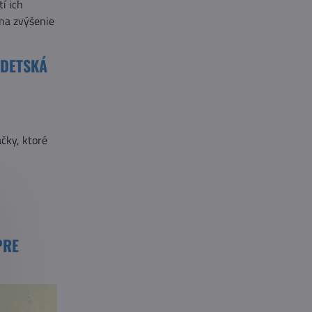
í ich
 na zvýšenie
 DETSKÁ
čky, ktoré
PRE