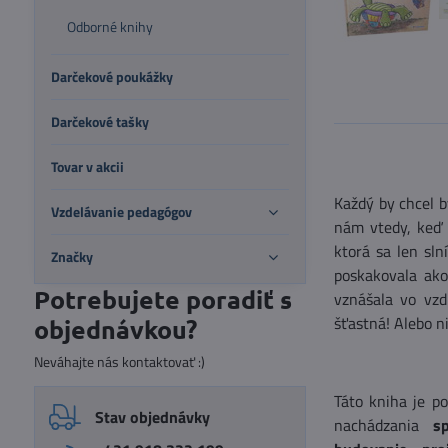
Odborné knihy
Darčekové poukážky
Darčekové tašky
Tovar v akcii
Každý by chcel b
Vzdelávanie pedagógov
nám vtedy, keď 
ktorá sa len sln
Značky
poskakovala ako
Potrebujete poradiť s
vznášala vo vz
šťastná! Alebo n
objednávkou?
Neváhajte nás kontaktovať :)
Táto kniha je 
Stav objednávky
nachádzania
s