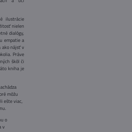
lách a učí
é ilustrácie
žitosť nielen
tné dialógy,
ru empatie a
 ako nájsť v
kolia. Práve
ných škôl či
áto kniha je
 nachádza
toré môžu
i ešte viac,
nu.
hu o
a v