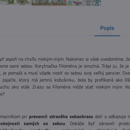
Popis
yť aspoň na chvíľu niekým iným. Nakoniec si však uvedomíme, že 
sme sami sebou. Korytnačka Filoména je smutná. Trápi ju, že je
í, je pomalá a musí všade nosiť so sebou svoj veľký pancier. Ove
 zajačik, ktorý má jemnú kožušinku, bola by prefíkaná ako líš
duchu ako vták. Zrazu sa Filoména môže stať niekým iným. K
ie?
pomocníkom pri
prevencii zdravého sebaobrazu
detí a odkazuje n
pokojnosti samých so sebou
. Dokáže byť zároveň prost