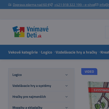
Doprava zdarma nad 60 €
+421 918 322 199 - e-shop
info@
Vekové kategórie
Logico
Vzdelávacie hry a hračky
Kreat
VIDEO
Logico
Vzdelávacie hry a systémy
Hračky pre najmenších
Mozaiky a skladačky