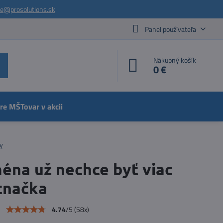
ie@prosolutions.sk
Panel používateľa
Nákupný košík
0 €
pre MŠ
Tovar v akcii
y
ména už nechce byť viac
tnačka
e
4.74
/
5
(
58
x)