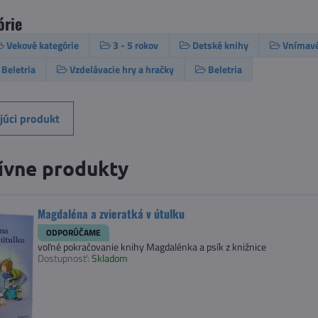
órie
Vekové kategórie
3 - 5 rokov
Detské knihy
Vnímavé
Beletria
Vzdelávacie hry a hračky
Beletria
júci produkt
ívne produkty
Magdaléna a zvieratká v útulku
ODPORÚČAME
voľné pokračovanie knihy Magdalénka a psík z knižnice
Dostupnosť:
Skladom