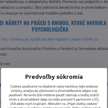
í sebaobrazu a sebapoňatia dieťaťa. Pomocou nej podporíte u det
sebaúctu a empatiu. Táto jedinečná detská kniha je prostriedkom
í a ukazuje na výnimočnosť každého jedného z nás.
 SI NÁMETY NA PRÁCU S KNIHOU, KTORÉ NAVRHLA
PSYCHOLOGIČKA
Viac o knihe a jej využití pre deti nájdete v našom článku tu.
ystrihovačku korytnačky Filomény a farebné aj čiernobiele oblieka
rbiť.
250 mm
Predvoľby súkromia
NITE SI NÁHRADNÉ OBLEČENIE - VYSTRIHOVAČKU 
Cookies používame na zlepšenie vašej návštevy tejto webovej
KORYTNAČKU FILOMÉNU!
stránky, analýzu jej výkonnosti a zhromažďovanie údajov o jej
používaní. Na tento účel môžeme použiť nástroje a služby tretích
strán a zhromaždené údaje sa môžu preniesť k partnerom v EÚ,
USA alebo iných krajinách. Kliknutím na „Prijať všetky cookies“
vyjadrujete svoj súhlas s týmto spracovaním. Nižšie môžete nájsť