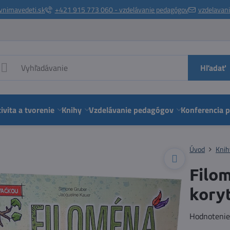
vnimavedeti.sk
+421 915 773 060 - vzdelávanie pedagógov
vzdelavan
Hľadať
ivita a tvorenie
Knihy
Vzdelávanie pedagógov
Konferencia 
Úvod
Knih
Filo
kory
Hodnoteni