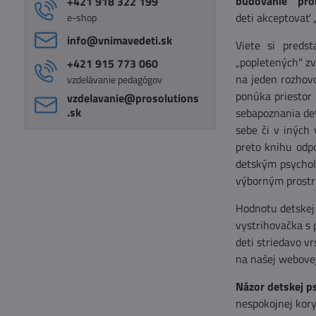
budovanie proi
+421 918 322 199
deti akceptovať „
e-shop
info​@vnimavedeti​.sk
Viete si predst
„popletených" zv
+421 915 773 060
na jeden rozhovo
vzdelávanie pedagógov
ponúka priestor
vzdelavanie​@prosolutions​
.sk
sebapoznania det
sebe či v iných 
preto knihu odp
detským psycholó
výborným prostri
Hodnotu detskej 
vystrihovačka s 
deti striedavo vr
na našej webovej
Názor detskej p
nespokojnej kory