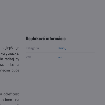
Doplnkové informácie
najlepšie je
Kategória:
Knihy
 korytnačka,
Vek:
4+
ľa radšej by
ka, alebo sa
onečne bude
a dôležitosť
riedkom na