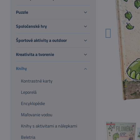
Puzzle
Spoločenské hry
Športové aktivity a outdoor
Kreativita a tvorenie
Knihy
Kontrastné karty
Leporelá
Encyklopédie
Maľovanie vodou
Knihy s aktivitami a nálepkami
Beletria