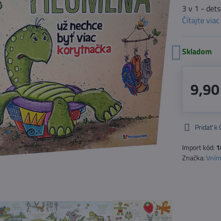
3 v 1 - det
Čítajte viac
Skladom
9,90
Pridať k
Import kód:
1
Značka:
Vním