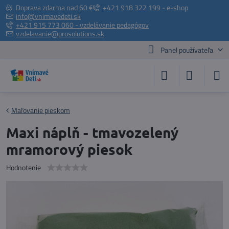
Doprava zdarma nad 60 €
+421 918 322 199 - e-shop
info@vnimavedeti.sk
+421 915 773 060 - vzdelávanie pedagógov
vzdelavanie@prosolutions.sk
Panel používateľa
Maľovanie pieskom
Maxi náplň - tmavozelený
mramorový piesok
Hodnotenie