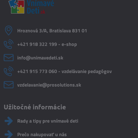
Hroznová 3/A, Bratislava 831 01
+421 918 322 199 - e-shop
info​@vnimavedeti​.sk
+421 915 773 060 - vzdelávanie pedagógov
vzdelavanie​@prosolutions​.sk
Užitočné informácie
Rady a tipy pre vnímavé deti
Prečo nakupovať u nás