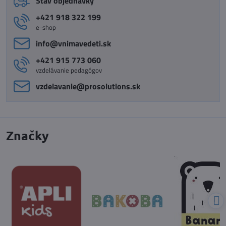
Stav objednávky
+421 918 322 199
e-shop
info​@vnimavedeti​.sk
+421 915 773 060
vzdelávanie pedagógov
vzdelavanie​@prosolutions​.sk
Značky