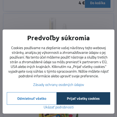
4 €
Do košíka
Predvoľby súkromia
Cookies používame na zlepšenie vašej návštevy tejto webovej
stránky, analýzu jej výkonnosti a zhromažďovanie údajov o jej
používaní. Na tento účel môžeme použiť nástroje a služby tretích
Pero s pieskom - biela
strán a zhromaždené údaje sa môžu preniesť k partnerom v EÚ,
pero s mramorovým pieskom
USA alebo iných krajinách. Kliknutím na „Prijať všetky cookies“
Dostupnosť:
Skladom
vyjadrujete svoj súhlas s týmto spracovaním. Nižšie môžete nájsť
2,70 €
Do košíka
podrobné informácie alebo upraviť svoje preferencie.
Zásady ochrany osobných údajov
Odmietnuť všetko
Prijať všetky cookies
Ukázať podrobnosti