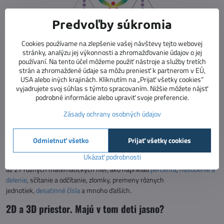
Predvoľby súkromia
Cookies používame na zlepšenie vašej návštevy tejto webovej
stránky, analýzu jej výkonnosti a zhromažďovanie údajov o jej
používaní. Na tento účel môžeme použiť nástroje a služby tretích
strán a zhromaždené údaje sa môžu preniesť k partnerom v EÚ,
USA alebo iných krajinách. Kliknutím na „Prijať všetky cookies“
vyjadrujete svoj súhlas s týmto spracovaním. Nižšie môžete nájsť
podrobné informácie alebo upraviť svoje preferencie.
Zásady ochrany osobných údajov
Odmietnuť všetko
Prijať všetky cookies
Keby sme chceli vymenovať všetky
matematické témy, ktoré hry
Ukázať podrobnosti
Schubitrix spracúvajú
, bolo by to na dlho. V našej bohatej ponuke nájdete
až 27 rôznych matematických hier, ako napríklad
percentá
,
násobenie a
delenie
, sčítanie a odčítanie, zlomky, premeny rôznych
jednotiek,
desatinné čísla
a mnoho ďalších.
2D a 3D priestor. Majú v tom deti jasno?