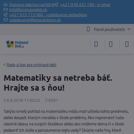
Doprava zdarma nad 60 €
+421 918 322 199 - e-shop
info@vnimavedeti.sk
+421 915 773 060 - vzdelávanie pedagógov
vzdelavanie@prosolutions.sk
Panel používateľa
Rady a tipy pre vnímavé deti
Matematiky sa netreba báť.
Hrajte sa s ňou!
Pridané
Počet
6.9.2018 11:50:22
6591
zobrazení
Takýto smelý pohľad na matematiku môžu mať učitelia tohto predmetu,
alebo dospelí, ktorým nerobila v škole problémy. Ako nepreniesť naše
vlastné obavy na svojich školákov alebo ako môžeme doma či v škole
podporiť ich úsilie o porozumenie tejto vedy? Skúste naše hry, ktoré