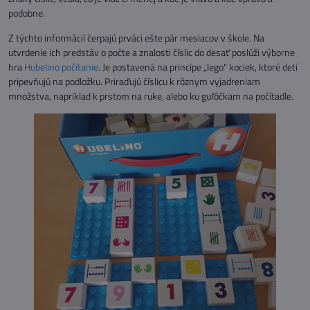
podobne.
Z týchto informácií čerpajú prváci ešte pár mesiacov v škole. Na
utvrdenie ich predstáv o počte a znalosti číslic do desať poslúži výborne
hra
Hubelino počítanie
. Je postavená na princípe „lego" kociek, ktoré deti
pripevňujú na podložku. Priraďujú číslicu k rôznym vyjadreniam
množstva, napríklad k prstom na ruke, alebo ku guľôčkam na počítadle.