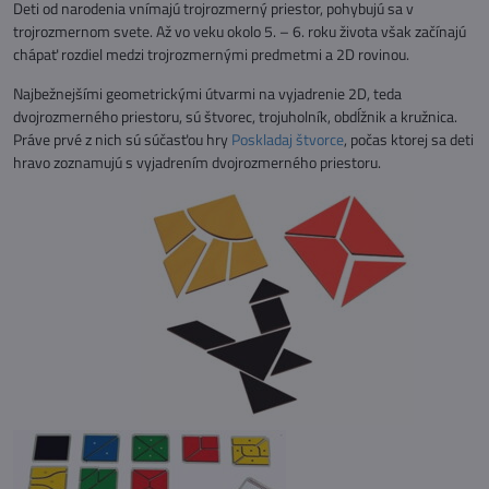
Deti od narodenia vnímajú trojrozmerný priestor, pohybujú sa v
trojrozmernom svete. Až vo veku okolo 5. – 6. roku života však začínajú
chápať rozdiel medzi trojrozmernými predmetmi a 2D rovinou.
Najbežnejšími geometrickými útvarmi na vyjadrenie 2D, teda
dvojrozmerného priestoru, sú štvorec, trojuholník, obdĺžnik a kružnica.
Práve prvé z nich sú súčasťou hry
Poskladaj štvorce
, počas ktorej sa deti
hravo zoznamujú s vyjadrením dvojrozmerného priestoru.