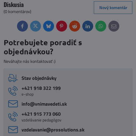
Diskusia
Nový komentár
(0 komentárov)
Facebook
Twitter
Bluesky
Pinterest
Reddit
LinkedIn
WhatsApp
E-
mail
Potrebujete poradiť s
objednávkou?
Neváhajte nás kontaktovať :)
Stav objednávky
+421 918 322 199
e-shop
info​@vnimavedeti​.sk
+421 915 773 060
vzdelávanie pedagógov
vzdelavanie​@prosolutions​.sk