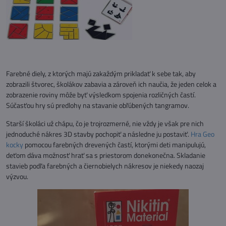
Farebné diely, z ktorých majú zakaždým prikladať k sebe tak, aby
zobrazili štvorec, školákov zabavia a zároveň ich naučia, že jeden celok a
zobrazenie roviny môže byť výsledkom spojenia rozličných častí.
Súčasťou hry sú predlohy na stavanie obľúbených tangramov.
Starší školáci už chápu, čo je trojrozmerné, nie vždy je však pre nich
jednoduché nákres 3D stavby pochopiť a následne ju postaviť.
Hra Geo
kocky
pomocou farebných drevených častí, ktorými deti manipulujú,
deťom dáva možnosť hrať sa s priestorom donekonečna. Skladanie
stavieb podľa farebných a čiernobielych nákresov je niekedy naozaj
výzvou.