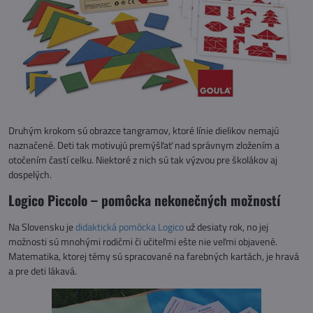
Druhým krokom sú obrazce tangramov, ktoré línie dielikov nemajú
naznačené. Deti tak motivujú premýšľať nad správnym zložením a
otočením častí celku. Niektoré z nich sú tak výzvou pre školákov aj
dospelých.
Logico Piccolo – pomôcka nekonečných možností
Na Slovensku je
didaktická pomôcka Logico
už desiaty rok, no jej
možnosti sú mnohými rodičmi či učiteľmi ešte nie veľmi objavené.
Matematika, ktorej témy sú spracované na farebných kartách, je hravá
a pre deti lákavá.