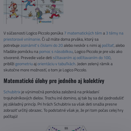
V súčasnosti Logico Piccolo ponúka
7 matematických tém
a
3 témy na
priestorové vnímanie
. Či už máte doma prváka, ktorý sa
potrebuje
zoznámiť s číslami do 20
alebo neskôr s nimi aj
počítať
, alebo
hľadáte pomôcku na
pomoc s násobilkou
, Logico Piccolo je pre vás ako
stvorené. Prevedie vaše deti
sčítavaním aj odčítavaním do 100
,
priblíži
geometriu
aj
orientáciu v tabuľkách
. Jeden zelený rámik a
skutočne more možností, o tom je Logico Piccolo.
Matematické úlohy pre jedného aj kolektívy
Schubitrix
je výnimočná pomôcka založená na prikladaní
trojuholníkových dielov. Trochu iné domino, aj tak by sa dal zjednodušiť
jej základný princíp. Pri hrách Schubitrix sa však deti snažia presne
zobraziť určitý obrazec. To podstatné však je, že pri tom počas celej hry
počítajú!