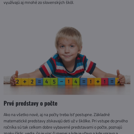
využívajú aj mnohé zo slovenských škôl.
Prvé predstavy o počte
Ako na všetko nové, aj na počty treba ísť postupne. Základné
matematické predstavy získavajú deti už v škôlke. Pri vstupe do prvého
ročníka sú tak celkom dobre vybavené predstavami o počte, poznajú
znaky číslic, vedia, čo je viac či menej a kde je vľavo a kde vpravo a