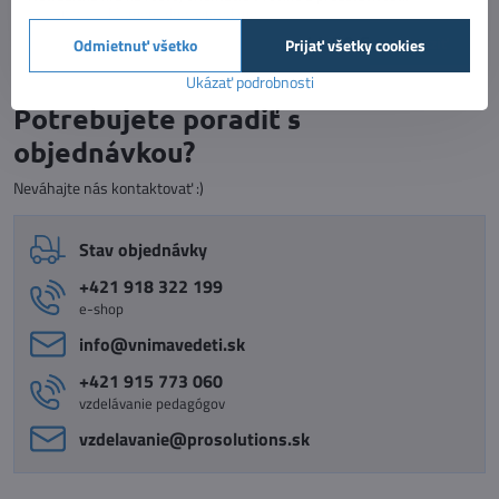
Dostupnosť:
Momentálne vypredané
44,90 €
Zobraziť
Odmietnuť všetko
Prijať všetky cookies
Ukázať podrobnosti
Potrebujete poradiť s
objednávkou?
Neváhajte nás kontaktovať :)
Stav objednávky
+421 918 322 199
e-shop
info​@vnimavedeti​.sk
+421 915 773 060
vzdelávanie pedagógov
vzdelavanie​@prosolutions​.sk