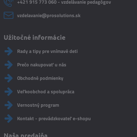
+421 915 773 060 - vzdelávanie pedagógov
vzdelavanie​@prosolutions​.sk
Užitočné informácie
Rady a tipy pre vnímavé deti
Prečo nakupovať u nás
Obchodné podmienky
Veľkoobchod a spolupráca
Vernostný program
Kontakt - prevádzkovateľ e-shopu
Naša predajňa