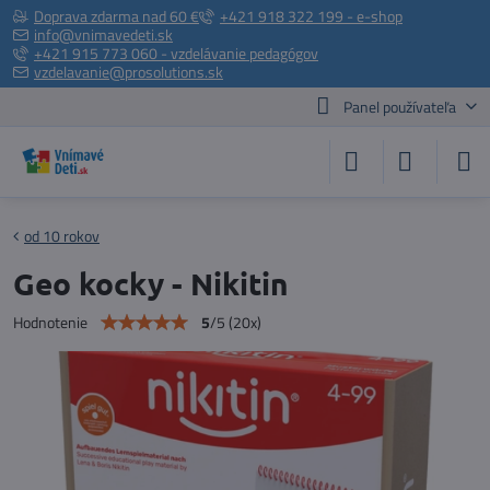
Doprava zdarma nad 60 €
+421 918 322 199 - e-shop
info@vnimavedeti.sk
+421 915 773 060 - vzdelávanie pedagógov
vzdelavanie@prosolutions.sk
Panel používateľa
od 10 rokov
Geo kocky - Nikitin
5
/
5
(
20
x)
Hodnotenie