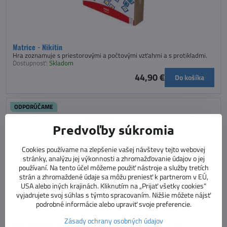
Matrice - Nikitin
Hra zoznamuje s priestorovými a počtovými vzťahmi a s protikladmi.
Dostupnosť:
Skladom
44,90 €
Do košíka
ODPORÚČAME
Predvoľby súkromia
Cookies používame na zlepšenie vašej návštevy tejto webovej
stránky, analýzu jej výkonnosti a zhromažďovanie údajov o jej
používaní. Na tento účel môžeme použiť nástroje a služby tretích
strán a zhromaždené údaje sa môžu preniesť k partnerom v EÚ,
USA alebo iných krajinách. Kliknutím na „Prijať všetky cookies“
vyjadrujete svoj súhlas s týmto spracovaním. Nižšie môžete nájsť
podrobné informácie alebo upraviť svoje preferencie.
Vzory kocky - Nikitin
Zásady ochrany osobných údajov
Netradičná hra na rozvoj orientácie v rovine a predstavivosti.