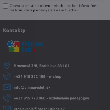
Chcem sa prihlásiť k odberu noviniek e-mailom. Informačné e-
maily sú určené pre osoby staršie ako 16 rokov!
Kontakty
Hroznová 3/A, Bratislava 831 01
+421 918 322 199 - e-shop
info​@vnimavedeti​.sk
+421 915 773 060 - vzdelávanie pedagógov
vzdelavanie​@prosolutions​.sk