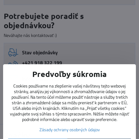
Potrebujete poradiť s
objednávkou?
Neváhajte nás kontaktovať :)
Stav objednávky
+421 918 322 199
e-shop
Predvoľby súkromia
info​@vnimavedeti​.sk
Cookies používame na zlepšenie vašej návštevy tejto webovej
+421 915 773 060
stránky, analýzu jej výkonnosti a zhromažďovanie údajov o jej
vzdelávanie pedagógov
používaní. Na tento účel môžeme použiť nástroje a služby tretích
strán a zhromaždené údaje sa môžu preniesť k partnerom v EÚ,
vzdelavanie​@prosolutions​.sk
USA alebo iných krajinách. Kliknutím na „Prijať všetky cookies“
vyjadrujete svoj súhlas s týmto spracovaním. Nižšie môžete nájsť
podrobné informácie alebo upraviť svoje preferencie.
Zásady ochrany osobných údajov
Značky