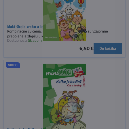
Malá škola zraku a logiky 1 - miniLÜK
Kombinačné cvičenia, ktorých vizuálne informácie sú vzájomne
prepojené a zlepšujú kombinačné schopnosti detí.
Dostupnosť:
Skladom
6,50 €
Do košíka
VIDEO