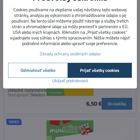
Cookies používame na zlepšenie vašej návštevy tejto webovej
VIDEO
stránky, analýzu jej výkonnosti a zhromažďovanie údajov o jej
používaní. Na tento účel môžeme použiť nástroje a služby tretích
strán a zhromaždené údaje sa môžu preniesť k partnerom v EÚ,
USA alebo iných krajinách. Kliknutím na „Prijať všetky cookies“
vyjadrujete svoj súhlas s týmto spracovaním. Nižšie môžete nájsť
podrobné informácie alebo upraviť svoje preferencie.
Zásady ochrany osobných údajov
Odmietnuť všetko
Prijať všetky cookies
Počítame do 10 - miniLÜK
Ukázať podrobnosti
Odbúrajme stres z prvých možných neúspechov a nacvičujme hrou
základné matematické operácie do 10.
Dostupnosť:
Skladom
6,50 €
Do košíka
VIDEO