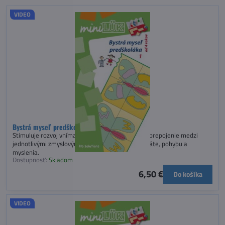
VIDEO
Bystrá myseľ predškoláka 1 - miniLÜK
Stimuluje rozvoj vnímania a poznávania, vytvára prepojenie medzi
jednotlivými zmyslovými vnemami za účasti pamäte, pohybu a
myslenia.
Dostupnosť:
Skladom
6,50 €
Do košíka
VIDEO