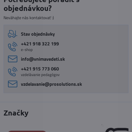
objednávkou?
Neváhajte nás kontaktovať :)
Stav objednávky
+421 918 322 199
e-shop
info​@vnimavedeti​.sk
+421 915 773 060
vzdelávanie pedagógov
vzdelavanie​@prosolutions​.sk
Značky