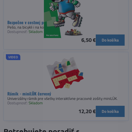
Bezpečne v cestnej premávke - miniLÜK
Pešo, na bicykli i na korčuliach.
Dostupnosť:
Skladom
6,50 €
Do košíka
VIDEO
Rámik - miniLÜK červený
Univerzálny rámik pre všetky interaktívne pracovné zošity miniLÜK.
Dostupnosť:
Skladom
12,20 €
Do košíka
Potrebujete poradiť s