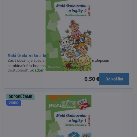
Malá škola zraku a logiky 2 - miniLÜK
Zošit obsahuje špeciálne navrhnuté cvičenia, ktoré zlepšujú
kombinačné schopnosti detí.
Dostupnosť:
Skladom
6,50 €
Do košíka
ODPORÚČAME
VIDEO