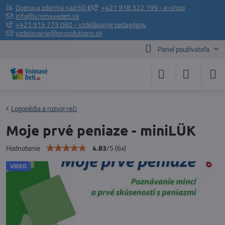
Doprava zdarma nad 60 €
+421 918 322 199 - e-shop
info@vnimavedeti.sk
+421 915 773 060 - vzdelávanie pedagógov
vzdelavanie@prosolutions.sk
Panel používateľa
Logopédia a rozvoj reči
Moje prvé peniaze - miniLÜK
4.83
/
5
(
6
x)
Hodnotenie
VIDEO