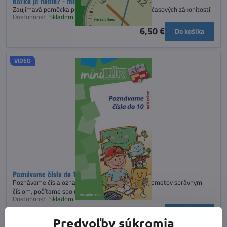
Koľko je hodín? - miniLÜK
Zaujímavá pomôcka pre spoznávanie a chápanie časových zákonitostí.
Dostupnosť:
Skladom
6,50 €
Do košíka
VIDEO
Poznávame čísla do 10 - miniLÜK
Poznávame čísla označovaním daného počtu predmetov správnym
číslom, počítame spolu do 6
Dostupnosť:
Skladom
6,50 €
Do košíka
Predvoľby súkromia