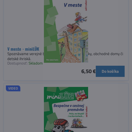
V meste - miniLÜK
Spoznávame verejné budovy, dopravné prostriedky, obchodné domy či
detské ihriská.
Dostupnosť:
Skladom
6,50 €
Do košíka
VIDEO